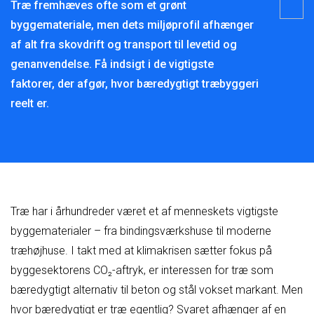
Træ fremhæves ofte som et grønt
byggemateriale, men dets miljøprofil afhænger
af alt fra skovdrift og transport til levetid og
genanvendelse. Få indsigt i de vigtigste
faktorer, der afgør, hvor bæredygtigt træbyggeri
reelt er.
Træ har i århundreder været et af menneskets vigtigste
byggematerialer – fra bindingsværkshuse til moderne
træhøjhuse. I takt med at klimakrisen sætter fokus på
byggesektorens CO₂-aftryk, er interessen for træ som
bæredygtigt alternativ til beton og stål vokset markant. Men
hvor bæredygtigt er træ egentlig? Svaret afhænger af en