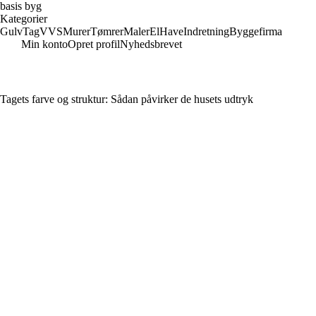
basis byg
Kategorier
Gulv
Tag
VVS
Murer
Tømrer
Maler
El
Have
Indretning
Byggefirma
Min konto
Opret profil
Nyhedsbrevet
Tagets farve og struktur: Sådan påvirker de husets udtryk