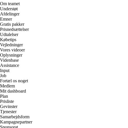
Om teamet
Understøt
Afdelinger
Emner
Gratis pakker
Prisnedsættelser
Udtalelser
Købetips
Vejledninger
Vores videoer
Oplysninger
Videnbase
Assistance
Input
Job
Fortæl os noget
Medlem
Mit dashboard
Plan
Prisliste
Gevinster
Tjenester
Samarbejdsform
Kampagnepartner
Sponsorat