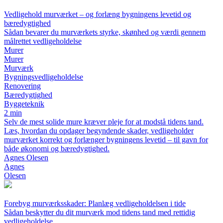
Vedligehold murværket – og forlæng bygningens levetid og
bæredygtighed
Sådan bevarer du murværkets styrke, skønhed og værdi gennem
målrettet vedligeholdelse
Murer
Murer
Murværk
Bygningsvedligeholdelse
Renovering
Bæredygtighed
Byggeteknik
2 min
Selv de mest solide mure kræver pleje for at modstå tidens tand.
Læs, hvordan du opdager begyndende skader, vedligeholder
murværket korrekt og forlænger bygningens levetid – til gavn for
både økonomi og bæredygtighed.
Agnes Olesen
Agnes
Olesen
Forebyg murværksskader: Planlæg vedligeholdelsen i tide
Sådan beskytter du dit murværk mod tidens tand med rettidig
vedligeholdelse