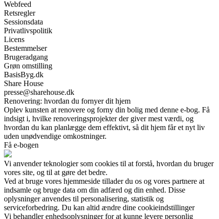
Webfeed
Retsregler
Sessionsdata
Privatlivspolitik
Licens
Bestemmelser
Brugeradgang
Grøn omstilling
BasisByg.dk
Share House
presse@sharehouse.dk
Renovering: hvordan du fornyer dit hjem
Oplev kunsten at renovere og forny din bolig med denne e-bog. Få
indsigt i, hvilke renoveringsprojekter der giver mest værdi, og
hvordan du kan planlægge dem effektivt, så dit hjem får et nyt liv
uden unødvendige omkostninger.
Få e-bogen
Vi anvender teknologier som cookies til at forstå, hvordan du bruger
vores site, og til at gøre det bedre.
Ved at bruge vores hjemmeside tillader du os og vores partnere at
indsamle og bruge data om din adfærd og din enhed. Disse
oplysninger anvendes til personalisering, statistik og
serviceforbedring. Du kan altid ændre dine cookieindstillinger
Vi behandler enhedsoplysninger for at kunne levere personlig