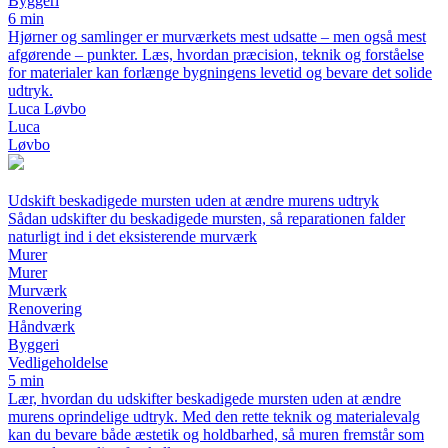
Byggeri
6 min
Hjørner og samlinger er murværkets mest udsatte – men også mest
afgørende – punkter. Læs, hvordan præcision, teknik og forståelse
for materialer kan forlænge bygningens levetid og bevare det solide
udtryk.
Luca Løvbo
Luca
Løvbo
Udskift beskadigede mursten uden at ændre murens udtryk
Sådan udskifter du beskadigede mursten, så reparationen falder
naturligt ind i det eksisterende murværk
Murer
Murer
Murværk
Renovering
Håndværk
Byggeri
Vedligeholdelse
5 min
Lær, hvordan du udskifter beskadigede mursten uden at ændre
murens oprindelige udtryk. Med den rette teknik og materialevalg
kan du bevare både æstetik og holdbarhed, så muren fremstår som