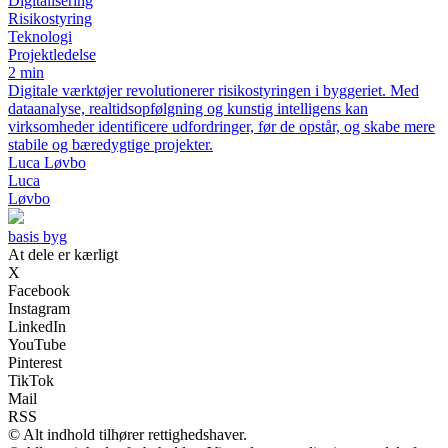
Digitalisering
Risikostyring
Teknologi
Projektledelse
2 min
Digitale værktøjer revolutionerer risikostyringen i byggeriet. Med
dataanalyse, realtidsopfølgning og kunstig intelligens kan
virksomheder identificere udfordringer, før de opstår, og skabe mere
stabile og bæredygtige projekter.
Luca Løvbo
Luca
Løvbo
basis byg
At dele er kærligt
X
Facebook
Instagram
LinkedIn
YouTube
Pinterest
TikTok
Mail
RSS
© Alt indhold tilhører rettighedshaver.