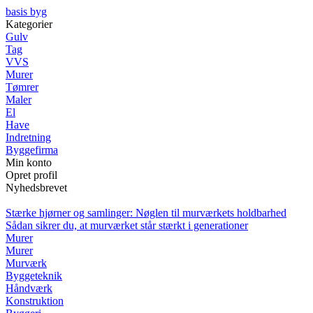
basis byg
Kategorier
Gulv
Tag
VVS
Murer
Tømrer
Maler
El
Have
Indretning
Byggefirma
Min konto
Opret profil
Nyhedsbrevet
Stærke hjørner og samlinger: Nøglen til murværkets holdbarhed
Sådan sikrer du, at murværket står stærkt i generationer
Murer
Murer
Murværk
Byggeteknik
Håndværk
Konstruktion