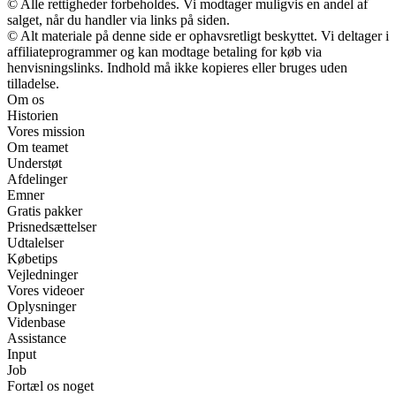
© Alle rettigheder forbeholdes. Vi modtager muligvis en andel af
salget, når du handler via links på siden.
© Alt materiale på denne side er ophavsretligt beskyttet. Vi deltager i
affiliateprogrammer og kan modtage betaling for køb via
henvisningslinks. Indhold må ikke kopieres eller bruges uden
tilladelse.
Om os
Historien
Vores mission
Om teamet
Understøt
Afdelinger
Emner
Gratis pakker
Prisnedsættelser
Udtalelser
Købetips
Vejledninger
Vores videoer
Oplysninger
Videnbase
Assistance
Input
Job
Fortæl os noget