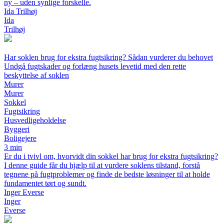
ny – uden synlige forskelle.
Ida Trilhøj
Ida
Trilhøj
Har soklen brug for ekstra fugtsikring? Sådan vurderer du behovet
Undgå fugtskader og forlæng husets levetid med den rette
beskyttelse af soklen
Murer
Murer
Sokkel
Fugtsikring
Husvedligeholdelse
Byggeri
Boligejere
3 min
Er du i tvivl om, hvorvidt din sokkel har brug for ekstra fugtsikring?
I denne guide får du hjælp til at vurdere soklens tilstand, forstå
tegnene på fugtproblemer og finde de bedste løsninger til at holde
fundamentet tørt og sundt.
Inger Everse
Inger
Everse