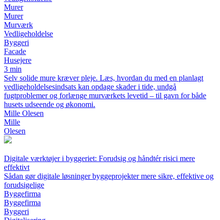
Murer
Murer
Murværk
Vedligeholdelse
Byggeri
Facade
Husejere
3 min
Selv solide mure kræver pleje. Læs, hvordan du med en planlagt
vedligeholdelsesindsats kan opdage skader i tide, undgå
fugtproblemer og forlænge murværkets levetid – til gavn for både
husets udseende og økonomi.
Mille Olesen
Mille
Olesen
Digitale værktøjer i byggeriet: Forudsig og håndtér risici mere
effektivt
Sådan gør digitale løsninger byggeprojekter mere sikre, effektive og
forudsigelige
Byggefirma
Byggefirma
Byggeri