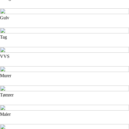
Gulv
Tag
VVS
Murer
Tømrer
Maler