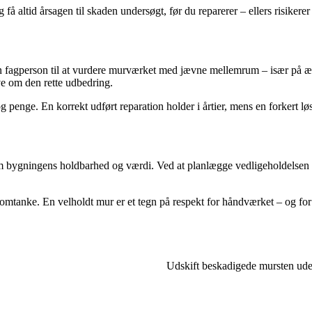
 få altid årsagen til skaden undersøgt, før du reparerer – ellers risikere
å en fagperson til at vurdere murværket med jævne mellemrum – især på
ve om den rette udbedring.
 penge. En korrekt udført reparation holder i årtier, mens en forkert lø
bygningens holdbarhed og værdi. Ved at planlægge vedligeholdelsen i ti
mtanke. En velholdt mur er et tegn på respekt for håndværket – og for h
Udskift beskadigede mursten ud