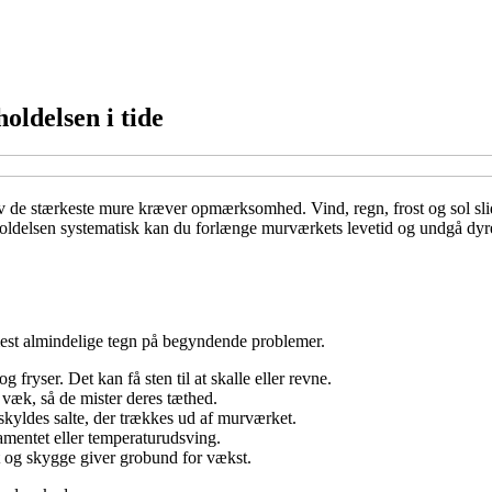
ldelsen i tide
e stærkeste mure kræver opmærksomhed. Vind, regn, frost og sol slider 
holdelsen systematisk kan du forlænge murværkets levetid og undgå dyre
mest almindelige tegn på begyndende problemer.
 fryser. Det kan få sten til at skalle eller revne.
 væk, så de mister deres tæthed.
skyldes salte, der trækkes ud af murværket.
mentet eller temperaturudsving.
t og skygge giver grobund for vækst.