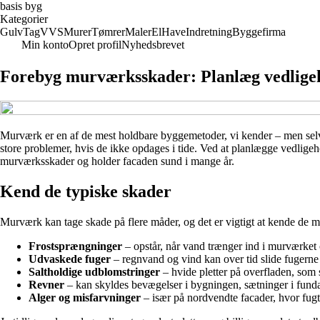
basis byg
Kategorier
Gulv
Tag
VVS
Murer
Tømrer
Maler
El
Have
Indretning
Byggefirma
Min konto
Opret profil
Nyhedsbrevet
Forebyg murværksskader: Planlæg vedligeho
Murværk er en af de mest holdbare byggemetoder, vi kender – men selv d
store problemer, hvis de ikke opdages i tide. Ved at planlægge vedlige
murværksskader og holder facaden sund i mange år.
Kend de typiske skader
Murværk kan tage skade på flere måder, og det er vigtigt at kende de 
Frostsprængninger
– opstår, når vand trænger ind i murværket og
Udvaskede fuger
– regnvand og vind kan over tid slide fugerne
Saltholdige udblomstringer
– hvide pletter på overfladen, som 
Revner
– kan skyldes bevægelser i bygningen, sætninger i funda
Alger og misfarvninger
– især på nordvendte facader, hvor fug