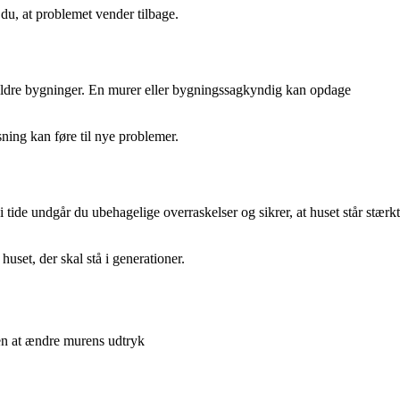
r du, at problemet vender tilbage.
 ældre bygninger. En murer eller bygningssagkyndig kan opdage
sning kan føre til nye problemer.
de undgår du ubehagelige overraskelser og sikrer, at huset står stærkt
uset, der skal stå i generationer.
en at ændre murens udtryk