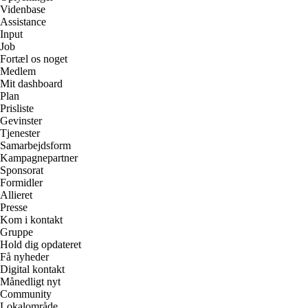
Videnbase
Assistance
Input
Job
Fortæl os noget
Medlem
Mit dashboard
Plan
Prisliste
Gevinster
Tjenester
Samarbejdsform
Kampagnepartner
Sponsorat
Formidler
Allieret
Presse
Kom i kontakt
Gruppe
Hold dig opdateret
Få nyheder
Digital kontakt
Månedligt nyt
Community
Lokalområde