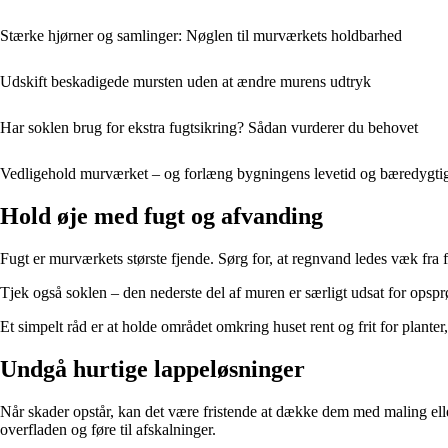
Stærke hjørner og samlinger: Nøglen til murværkets holdbarhed
Udskift beskadigede mursten uden at ændre murens udtryk
Har soklen brug for ekstra fugtsikring? Sådan vurderer du behovet
Vedligehold murværket – og forlæng bygningens levetid og bæredygti
Hold øje med fugt og afvanding
Fugt er murværkets største fjende. Sørg for, at regnvand ledes væk fra 
Tjek også soklen – den nederste del af muren er særligt udsat for opsp
Et simpelt råd er at holde området omkring huset rent og frit for plan
Undgå hurtige lappeløsninger
Når skader opstår, kan det være fristende at dække dem med maling elle
overfladen og føre til afskalninger.