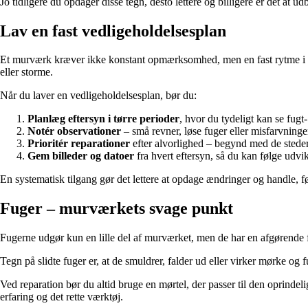
Jo tidligere du opdager disse tegn, desto lettere og billigere er det at u
Lav en fast vedligeholdelsesplan
Et murværk kræver ikke konstant opmærksomhed, men en fast rytme i vedl
eller storme.
Når du laver en vedligeholdelsesplan, bør du:
Planlæg eftersyn i tørre perioder
, hvor du tydeligt kan se fugt-
Notér observationer
– små revner, løse fuger eller misfarvninge
Prioritér reparationer
efter alvorlighed – begynd med de stede
Gem billeder og datoer
fra hvert eftersyn, så du kan følge udvik
En systematisk tilgang gør det lettere at opdage ændringer og handle, f
Fuger – murværkets svage punkt
Fugerne udgør kun en lille del af murværket, men de har en afgørende 
Tegn på slidte fuger er, at de smuldrer, falder ud eller virker mørke og 
Ved reparation bør du altid bruge en mørtel, der passer til den oprinde
erfaring og det rette værktøj.