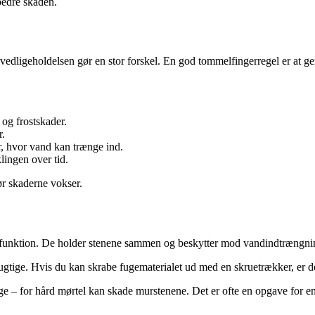
dbedre skaden.
igeholdelsen gør en stor forskel. En god tommelfingerregel er at genne
 og frostskader.
r.
r, hvor vand kan trænge ind.
lingen over tid.
ør skaderne vokser.
funktion. De holder stenene sammen og beskytter mod vandindtrængning.
fugtige. Hvis du kan skrabe fugematerialet ud med en skruetrækker, er det 
lige – for hård mørtel kan skade murstenene. Det er ofte en opgave for e