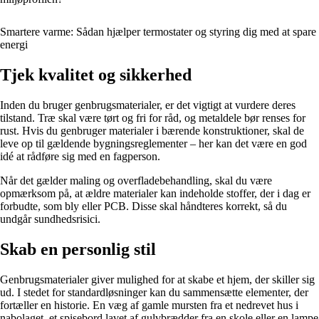
Smartere varme: Sådan hjælper termostater og styring dig med at spare
energi
Tjek kvalitet og sikkerhed
Inden du bruger genbrugsmaterialer, er det vigtigt at vurdere deres
tilstand. Træ skal være tørt og fri for råd, og metaldele bør renses for
rust. Hvis du genbruger materialer i bærende konstruktioner, skal de
leve op til gældende bygningsreglementer – her kan det være en god
idé at rådføre sig med en fagperson.
Når det gælder maling og overfladebehandling, skal du være
opmærksom på, at ældre materialer kan indeholde stoffer, der i dag er
forbudte, som bly eller PCB. Disse skal håndteres korrekt, så du
undgår sundhedsrisici.
Skab en personlig stil
Genbrugsmaterialer giver mulighed for at skabe et hjem, der skiller sig
ud. I stedet for standardløsninger kan du sammensætte elementer, der
fortæller en historie. En væg af gamle mursten fra et nedrevet hus i
nabolaget, et spisebord lavet af gulvbrædder fra en skole eller en lampe