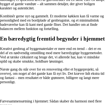
bygget af gamle vandrør – alt sammen detaljer, der giver boligen
karakter og autenticitet.
Kombinér gerne nyt og gammelt. Et moderne køkken kan få varme og
personlighed med en bordplade af genbrugstræ, og et minimalistisk
badeværelse kan få kant med gamle fliser. Det handler om at finde
balancen mellem funktion og fortælling.
En bæredygtig fremtid begynder i hjemmet
Kreativt genbrug af byggematerialer er mere end en trend – det er en
del af en nødvendig omstilling mod mere bæredygtige byggemetoder.
Ved at tænke cirkulært og bruge det, vi allerede har, kan vi mindske
spild og skabe smukke, holdbare løsninger.
Næste gang du står over for en renovering eller et byggeprojekt, så
overvej, om noget af det gamle kan få nyt liv. Det kræver lidt ekstra tid
og fantasi – men resultatet er både grønnere, billigere og langt mere
personligt.
Farvesammensætning i hjemmet: Sådan skaber du harmoni med flere