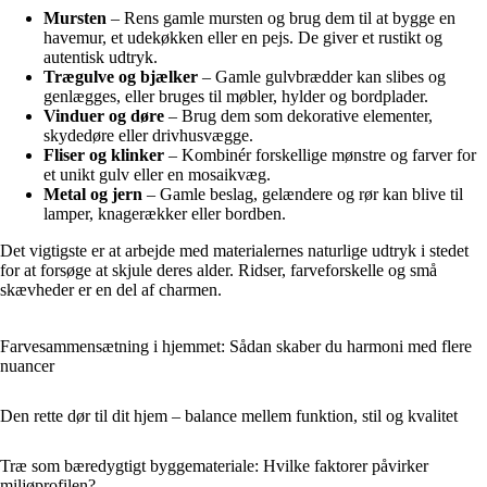
Mursten
– Rens gamle mursten og brug dem til at bygge en
havemur, et udekøkken eller en pejs. De giver et rustikt og
autentisk udtryk.
Trægulve og bjælker
– Gamle gulvbrædder kan slibes og
genlægges, eller bruges til møbler, hylder og bordplader.
Vinduer og døre
– Brug dem som dekorative elementer,
skydedøre eller drivhusvægge.
Fliser og klinker
– Kombinér forskellige mønstre og farver for
et unikt gulv eller en mosaikvæg.
Metal og jern
– Gamle beslag, gelændere og rør kan blive til
lamper, knagerækker eller bordben.
Det vigtigste er at arbejde med materialernes naturlige udtryk i stedet
for at forsøge at skjule deres alder. Ridser, farveforskelle og små
skævheder er en del af charmen.
Farvesammensætning i hjemmet: Sådan skaber du harmoni med flere
nuancer
Den rette dør til dit hjem – balance mellem funktion, stil og kvalitet
Træ som bæredygtigt byggemateriale: Hvilke faktorer påvirker
miljøprofilen?