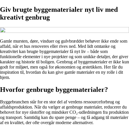
Giv brugte byggematerialer nyt liv med
kreativt genbrug
Gamle mursten, døre, vinduer og gulvbrædder behøver ikke ende som
affald, når et hus renoveres eller rives ned. Med lidt omtanke og
kreativitet kan brugte byggematerialer få nyt liv – både som
funktionelle elementer i nye projekter og som unikke detaljer, der giver
karakter og historie til boligen. Genbrug af byggematerialer er ikke kun
godt for miljøet, men også for økonomien og æstetikken. Her får du
inspiration til, hvordan du kan give gamle materialer en ny rolle i dit
hjem.
Hvorfor genbruge byggematerialer?
Byggebranchen står for en stor del af verdens ressourceforbrug og
affaldsproduktion. Når du vælger at genbruge materialer, reducerer du
behovet for nye råstoffer og mindsker CO₂-udledningen fra produktion
og transport. Samtidig kan du spare penge – og få adgang til materialer
af en kvalitet, der ofte overgår moderne alternativer.