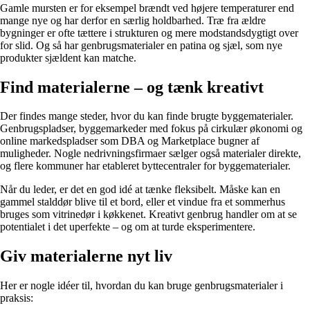
Gamle mursten er for eksempel brændt ved højere temperaturer end
mange nye og har derfor en særlig holdbarhed. Træ fra ældre
bygninger er ofte tættere i strukturen og mere modstandsdygtigt over
for slid. Og så har genbrugsmaterialer en patina og sjæl, som nye
produkter sjældent kan matche.
Find materialerne – og tænk kreativt
Der findes mange steder, hvor du kan finde brugte byggematerialer.
Genbrugspladser, byggemarkeder med fokus på cirkulær økonomi og
online markedspladser som DBA og Marketplace bugner af
muligheder. Nogle nedrivningsfirmaer sælger også materialer direkte,
og flere kommuner har etableret byttecentraler for byggematerialer.
Når du leder, er det en god idé at tænke fleksibelt. Måske kan en
gammel stalddør blive til et bord, eller et vindue fra et sommerhus
bruges som vitrinedør i køkkenet. Kreativt genbrug handler om at se
potentialet i det uperfekte – og om at turde eksperimentere.
Giv materialerne nyt liv
Her er nogle idéer til, hvordan du kan bruge genbrugsmaterialer i
praksis: