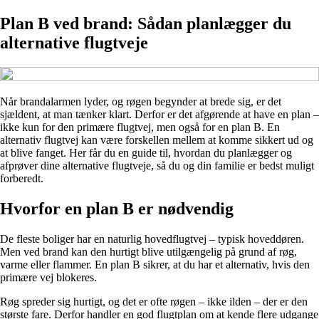
Plan B ved brand: Sådan planlægger du
alternative flugtveje
Når brandalarmen lyder, og røgen begynder at brede sig, er det
sjældent, at man tænker klart. Derfor er det afgørende at have en plan –
ikke kun for den primære flugtvej, men også for en plan B. En
alternativ flugtvej kan være forskellen mellem at komme sikkert ud og
at blive fanget. Her får du en guide til, hvordan du planlægger og
afprøver dine alternative flugtveje, så du og din familie er bedst muligt
forberedt.
Hvorfor en plan B er nødvendig
De fleste boliger har en naturlig hovedflugtvej – typisk hoveddøren.
Men ved brand kan den hurtigt blive utilgængelig på grund af røg,
varme eller flammer. En plan B sikrer, at du har et alternativ, hvis den
primære vej blokeres.
Røg spreder sig hurtigt, og det er ofte røgen – ikke ilden – der er den
største fare. Derfor handler en god flugtplan om at kende flere udgange