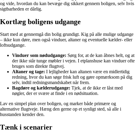
og vide, hvordan du kan bevæge dig sikkert gennem boligen, selv hvis
sigtbarheden er dårlig.
Kortlæg boligens udgange
Start med at gennemgå din bolig grundigt. Kig på alle mulige udgange
– ikke kun døre, men også vinduer, altaner og eventuelle kælder- eller
loftsudgange.
Vinduer som nødudgange:
Sørg for, at de kan åbnes helt, og at
der ikke står tunge møbler i vejen. I etplanshuse kan vinduer ofte
bruges som direkte flugtvej.
Altaner og tage:
I lejligheder kan altanen være en midlertidig
redning, hvor du kan søge frisk luft og gøre opmærksom på dig
selv, indtil redningsmandskabet når frem.
Bagdøre og kælderudgange:
Tjek, at de ikke er låst med
nøgler, der er svære at finde i en nødsituation.
Lav en simpel plan over boligen, og marker både primære og
alternative flugtveje. Hæng den gerne op et synligt sted, så alle i
husstanden kender den.
Tænk i scenarier