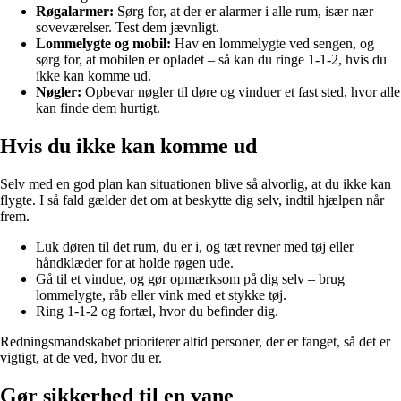
Røgalarmer:
Sørg for, at der er alarmer i alle rum, især nær
soveværelser. Test dem jævnligt.
Lommelygte og mobil:
Hav en lommelygte ved sengen, og
sørg for, at mobilen er opladet – så kan du ringe 1-1-2, hvis du
ikke kan komme ud.
Nøgler:
Opbevar nøgler til døre og vinduer et fast sted, hvor alle
kan finde dem hurtigt.
Hvis du ikke kan komme ud
Selv med en god plan kan situationen blive så alvorlig, at du ikke kan
flygte. I så fald gælder det om at beskytte dig selv, indtil hjælpen når
frem.
Luk døren til det rum, du er i, og tæt revner med tøj eller
håndklæder for at holde røgen ude.
Gå til et vindue, og gør opmærksom på dig selv – brug
lommelygte, råb eller vink med et stykke tøj.
Ring 1-1-2 og fortæl, hvor du befinder dig.
Redningsmandskabet prioriterer altid personer, der er fanget, så det er
vigtigt, at de ved, hvor du er.
Gør sikkerhed til en vane