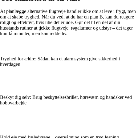
At planlægge alternative flugtveje handler ikke om at leve i frygt, men
om at skabe tryghed. Når du ved, at du har en plan B, kan du reagere
roligt og effektivt, hvis uheldet er ude. Gør det til en del af din
husstands rutiner at tjekke flugtveje, røgalarmer og udstyr – det tager
kun få minutter, men kan redde liv.
Tryghed for ældre: Sådan kan et alarmsystem give sikkerhed i
hverdagen
Beskyt dig selv: Brug beskyttelsesbriller, høreværn og handsker ved
hobbyarbejde
Hold øje med kæledyrene – overvågning som en tryg løsning