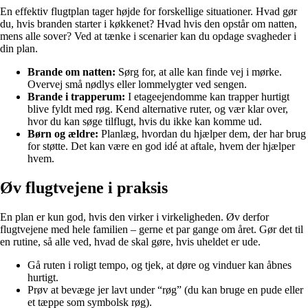
En effektiv flugtplan tager højde for forskellige situationer. Hvad gør
du, hvis branden starter i køkkenet? Hvad hvis den opstår om natten,
mens alle sover? Ved at tænke i scenarier kan du opdage svagheder i
din plan.
Brande om natten:
Sørg for, at alle kan finde vej i mørke.
Overvej små nødlys eller lommelygter ved sengen.
Brande i trapperum:
I etageejendomme kan trapper hurtigt
blive fyldt med røg. Kend alternative ruter, og vær klar over,
hvor du kan søge tilflugt, hvis du ikke kan komme ud.
Børn og ældre:
Planlæg, hvordan du hjælper dem, der har brug
for støtte. Det kan være en god idé at aftale, hvem der hjælper
hvem.
Øv flugtvejene i praksis
En plan er kun god, hvis den virker i virkeligheden. Øv derfor
flugtvejene med hele familien – gerne et par gange om året. Gør det til
en rutine, så alle ved, hvad de skal gøre, hvis uheldet er ude.
Gå ruten i roligt tempo, og tjek, at døre og vinduer kan åbnes
hurtigt.
Prøv at bevæge jer lavt under “røg” (du kan bruge en pude eller
et tæppe som symbolsk røg).