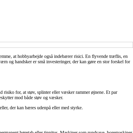
lemme, at hobbyarbejde også indebærer risici. En flyvende træflis, en
værn og handsker er små investeringer, der kan gøre en stor forskel for
d risiko for, at støv, splinter eller væsker rammer øjnene. Et par
 beskytter mod både støv og væsker.
odeller, der kan bæres udenpå eller med styrke.
ermanent høretab eller tinnitus. Maskiner som rundsave, boremaskiner,