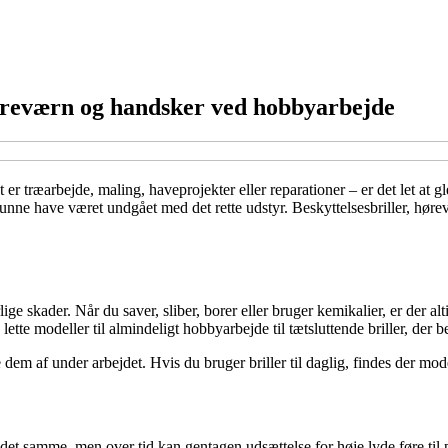
 høreværn og handsker ved hobbyarbejde
r træarbejde, maling, haveprojekter eller reparationer – er det let at g
 kunne have været undgået med det rette udstyr. Beskyttelsesbriller, høre
e skader. Når du saver, sliber, borer eller bruger kemikalier, er der alti
lette modeller til almindeligt hobbyarbejde til tætsluttende briller, der
age dem af under arbejdet. Hvis du bruger briller til daglig, findes der m
samme, men over tid kan gentagen udsættelse for høje lyde føre til p