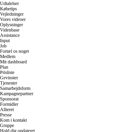
Udtalelser
Købetips
Vejledninger
Vores videoer
Oplysninger
Videnbase
Assistance
Input
Job
Fortæl os noget
Medlem
Mit dashboard
Plan
Prisliste
Gevinster
Tjenester
Samarbejdsform
Kampagnepartner
Sponsorat
Formidler
Allieret
Presse
Kom i kontakt
Gruppe
Hold dig opdateret