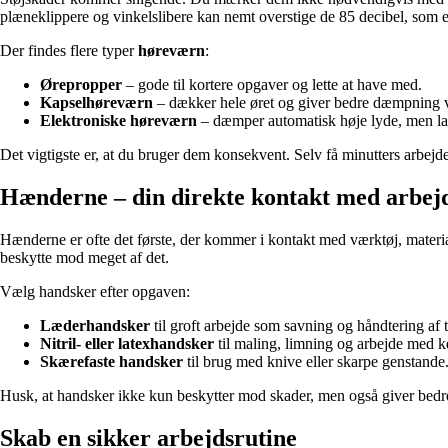
plæneklippere og vinkelslibere kan nemt overstige de 85 decibel, som 
Der findes flere typer
høreværn
:
Ørepropper
– gode til kortere opgaver og lette at have med.
Kapselhøreværn
– dækker hele øret og giver bedre dæmpning v
Elektroniske høreværn
– dæmper automatisk høje lyde, men lad
Det vigtigste er, at du bruger dem konsekvent. Selv få minutters arbejd
Hænderne – din direkte kontakt med arbej
Hænderne er ofte det første, der kommer i kontakt med værktøj, materia
beskytte mod meget af det.
Vælg handsker efter opgaven:
Læderhandsker
til groft arbejde som savning og håndtering af t
Nitril- eller latexhandsker
til maling, limning og arbejde med k
Skærefaste handsker
til brug med knive eller skarpe genstande
Husk, at handsker ikke kun beskytter mod skader, men også giver bedre 
Skab en sikker arbejdsrutine