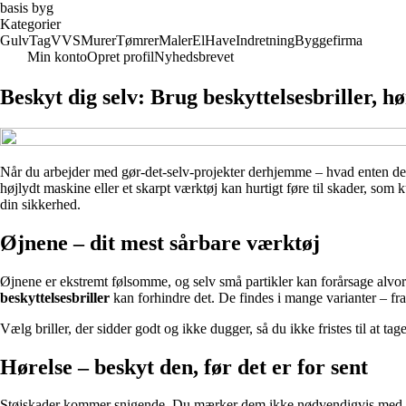
basis byg
Kategorier
Gulv
Tag
VVS
Murer
Tømrer
Maler
El
Have
Indretning
Byggefirma
Min konto
Opret profil
Nyhedsbrevet
Beskyt dig selv: Brug beskyttelsesbriller,
Når du arbejder med gør-det-selv-projekter derhjemme – hvad enten det e
højlydt maskine eller et skarpt værktøj kan hurtigt føre til skader, som
din sikkerhed.
Øjnene – dit mest sårbare værktøj
Øjnene er ekstremt følsomme, og selv små partikler kan forårsage alvorlig
beskyttelsesbriller
kan forhindre det. De findes i mange varianter – fra 
Vælg briller, der sidder godt og ikke dugger, så du ikke fristes til at t
Hørelse – beskyt den, før det er for sent
Støjskader kommer snigende. Du mærker dem ikke nødvendigvis med det 