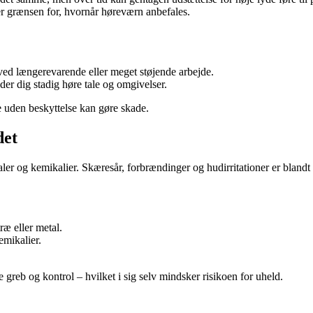
er grænsen for, hvornår høreværn anbefales.
ed længerevarende eller meget støjende arbejde.
er dig stadig høre tale og omgivelser.
e uden beskyttelse kan gøre skade.
det
ler og kemikalier. Skæresår, forbrændinger og hudirritationer er bland
ræ eller metal.
emikalier.
.
greb og kontrol – hvilket i sig selv mindsker risikoen for uheld.