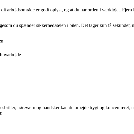
t arbejdsområde er godt oplyst, og at du har orden i værktøjet. Fjern løs
 ligesom du spænder sikkerhedsselen i bilen. Det tager kun få sekunder, m
en
obbyarbejde
esbriller, høreværn og handsker kan du arbejde trygt og koncentreret, 
r.