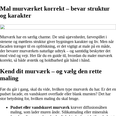
Mal murværket korrekt – bevar struktur
og karakter
Murværk har en særlig charme. De små ujævnheder, farvespillet i
stenene og mørtlens struktur giver bygningen karakter og liv. Men når
facaden trænger til en opfriskning, er det vigtigt at male på en måde,
der bevarer murværkets naturlige udtryk – og samtidig beskytter det
mod vind og vejr. Her får du en guide til, hvordan du maler murværk
korrekt, så både æstetik og holdbarhed går hånd i hånd.
Kend dit murværk – og vælg den rette
maling
Før du går i gang, skal du vide, hvilken type murværk du har. Er det en
pudset facade, en vandskuret overflade eller blank mursten? Det har
stor betydning for, hvilken maling du skal bruge.
Pudset eller vandskuret murværk
kræver diffusionsåben
maling, som lader muren ånde. Silikatmaling eller mineralsk