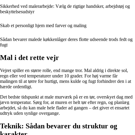
Sikkerhed ved malerarbejde: Vælg de rigtige handsker, arbejdstøj og
beskyttelsesudstyr
Skab et personligt hjem med farver og maling
Sådan bevarer malede køkkenlåger deres flotte udseende trods fedt og
fugt
Mal i det rette vejr
Vejret spiller en større rolle, end mange tror. Mal aldrig i direkte sol,
regn eller ved temperaturer under 10 grader. For høj varme får
malingen til at tørre for hurtigt, mens kulde og fugt forhindrer den i at
hærde ordentligt.
Det bedste tidspunkt at male murværk på er en tør, overskyet dag med
jævn temperatur. Sørg for, at muren er helt tør efter regn, og planlæg
arbejdet, så du kan male hele flader ad gangen – det giver et ensartet
udtryk uden synlige overgange.
Teknik: Sådan bevarer du struktur og
karakter