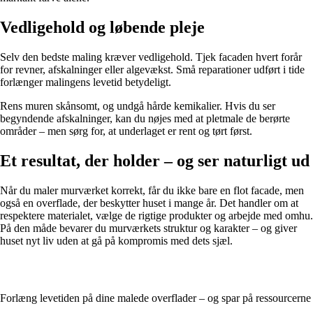
Vedligehold og løbende pleje
Selv den bedste maling kræver vedligehold. Tjek facaden hvert forår
for revner, afskalninger eller algevækst. Små reparationer udført i tide
forlænger malingens levetid betydeligt.
Rens muren skånsomt, og undgå hårde kemikalier. Hvis du ser
begyndende afskalninger, kan du nøjes med at pletmale de berørte
områder – men sørg for, at underlaget er rent og tørt først.
Et resultat, der holder – og ser naturligt ud
Når du maler murværket korrekt, får du ikke bare en flot facade, men
også en overflade, der beskytter huset i mange år. Det handler om at
respektere materialet, vælge de rigtige produkter og arbejde med omhu.
På den måde bevarer du murværkets struktur og karakter – og giver
huset nyt liv uden at gå på kompromis med dets sjæl.
Forlæng levetiden på dine malede overflader – og spar på ressourcerne