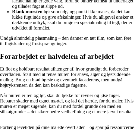
facademaling er gode valg, fordi de binder kemisk til underlaget
og tillader fugt at slippe ud.
Blank mursten
bør som udgangspunkt ikke males, da det kan
lukke fugt inde og give afskalninger. Hvis du alligevel ønsker et
dækkende udtryk, skal du bruge en specialmaling til tegl, der er
udviklet til formålet.
Undgå almindelig plastmaling – den danner en tæt film, som kan føre
til fugtskader og frostsprængninger.
Forarbejdet er halvdelen af arbejdet
Et flot og holdbart resultat afhænger af, hvor grundigt du forbereder
overfladen. Start med at rense muren for snavs, alger og løstsiddende
maling. Brug en blød børste og eventuelt facaderens, men undgå
højtryksrenser, da den kan beskadige fugerne.
Når muren er ren og tør, skal du tjekke for revner og løse fuger.
Reparer skader med egnet mørtel, og lad det hærde, før du maler. Hvis
muren er meget sugende, kan du med fordel grunde den med en
silikatgrunder – det sikrer bedre vedhæftning og et mere jævnt resultat.
Forlæng levetiden på dine malede overflader – og spar på ressourcerne