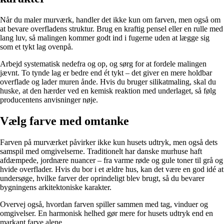
Når du maler murværk, handler det ikke kun om farven, men også om
at bevare overfladens struktur. Brug en kraftig pensel eller en rulle med
lang luv, så malingen kommer godt ind i fugerne uden at lægge sig
som et tykt lag ovenpå.
Arbejd systematisk nedefra og op, og sørg for at fordele malingen
jævnt. To tynde lag er bedre end ét tykt – det giver en mere holdbar
overflade og lader muren ånde. Hvis du bruger silikatmaling, skal du
huske, at den hærder ved en kemisk reaktion med underlaget, så følg
producentens anvisninger nøje.
Vælg farve med omtanke
Farven på murværket påvirker ikke kun husets udtryk, men også dets
samspil med omgivelserne. Traditionelt har danske murhuse haft
afdæmpede, jordnære nuancer – fra varme røde og gule toner til grå og
hvide overflader. Hvis du bor i et ældre hus, kan det være en god idé at
undersøge, hvilke farver der oprindeligt blev brugt, så du bevarer
bygningens arkitektoniske karakter.
Overvej også, hvordan farven spiller sammen med tag, vinduer og
omgivelser. En harmonisk helhed gør mere for husets udtryk end en
markant farve alene.