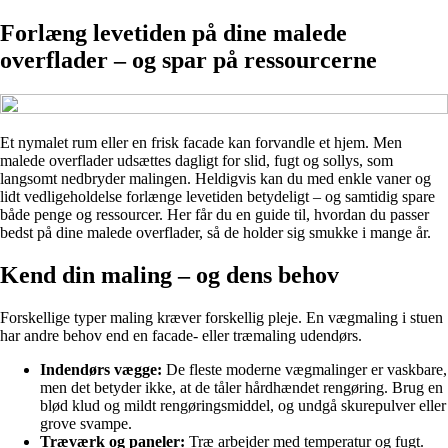
Forlæng levetiden på dine malede
overflader – og spar på ressourcerne
Et nymalet rum eller en frisk facade kan forvandle et hjem. Men
malede overflader udsættes dagligt for slid, fugt og sollys, som
langsomt nedbryder malingen. Heldigvis kan du med enkle vaner og
lidt vedligeholdelse forlænge levetiden betydeligt – og samtidig spare
både penge og ressourcer. Her får du en guide til, hvordan du passer
bedst på dine malede overflader, så de holder sig smukke i mange år.
Kend din maling – og dens behov
Forskellige typer maling kræver forskellig pleje. En vægmaling i stuen
har andre behov end en facade- eller træmaling udendørs.
Indendørs vægge:
De fleste moderne vægmalinger er vaskbare,
men det betyder ikke, at de tåler hårdhændet rengøring. Brug en
blød klud og mildt rengøringsmiddel, og undgå skurepulver eller
grove svampe.
Træværk og paneler:
Træ arbejder med temperatur og fugt.