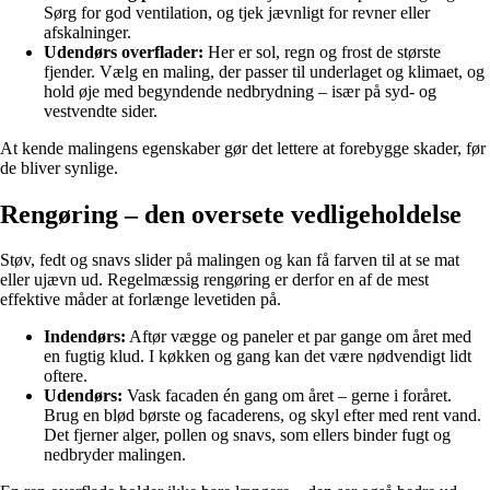
Sørg for god ventilation, og tjek jævnligt for revner eller
afskalninger.
Udendørs overflader:
Her er sol, regn og frost de største
fjender. Vælg en maling, der passer til underlaget og klimaet, og
hold øje med begyndende nedbrydning – især på syd- og
vestvendte sider.
At kende malingens egenskaber gør det lettere at forebygge skader, før
de bliver synlige.
Rengøring – den oversete vedligeholdelse
Støv, fedt og snavs slider på malingen og kan få farven til at se mat
eller ujævn ud. Regelmæssig rengøring er derfor en af de mest
effektive måder at forlænge levetiden på.
Indendørs:
Aftør vægge og paneler et par gange om året med
en fugtig klud. I køkken og gang kan det være nødvendigt lidt
oftere.
Udendørs:
Vask facaden én gang om året – gerne i foråret.
Brug en blød børste og facaderens, og skyl efter med rent vand.
Det fjerner alger, pollen og snavs, som ellers binder fugt og
nedbryder malingen.