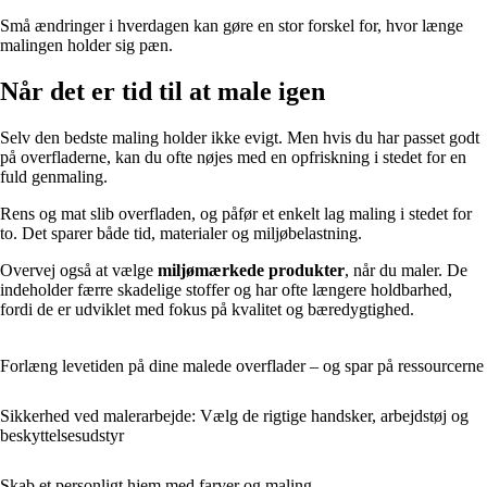
Små ændringer i hverdagen kan gøre en stor forskel for, hvor længe
malingen holder sig pæn.
Når det er tid til at male igen
Selv den bedste maling holder ikke evigt. Men hvis du har passet godt
på overfladerne, kan du ofte nøjes med en opfriskning i stedet for en
fuld genmaling.
Rens og mat slib overfladen, og påfør et enkelt lag maling i stedet for
to. Det sparer både tid, materialer og miljøbelastning.
Overvej også at vælge
miljømærkede produkter
, når du maler. De
indeholder færre skadelige stoffer og har ofte længere holdbarhed,
fordi de er udviklet med fokus på kvalitet og bæredygtighed.
Forlæng levetiden på dine malede overflader – og spar på ressourcerne
Sikkerhed ved malerarbejde: Vælg de rigtige handsker, arbejdstøj og
beskyttelsesudstyr
Skab et personligt hjem med farver og maling