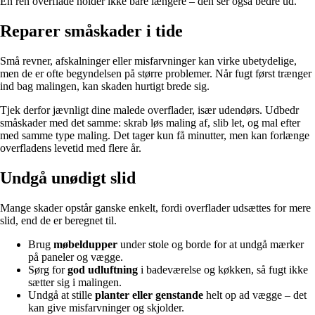
En ren overflade holder ikke bare længere – den ser også bedre ud.
Reparer småskader i tide
Små revner, afskalninger eller misfarvninger kan virke ubetydelige,
men de er ofte begyndelsen på større problemer. Når fugt først trænger
ind bag malingen, kan skaden hurtigt brede sig.
Tjek derfor jævnligt dine malede overflader, især udendørs. Udbedr
småskader med det samme: skrab løs maling af, slib let, og mal efter
med samme type maling. Det tager kun få minutter, men kan forlænge
overfladens levetid med flere år.
Undgå unødigt slid
Mange skader opstår ganske enkelt, fordi overflader udsættes for mere
slid, end de er beregnet til.
Brug
møbeldupper
under stole og borde for at undgå mærker
på paneler og vægge.
Sørg for
god udluftning
i badeværelse og køkken, så fugt ikke
sætter sig i malingen.
Undgå at stille
planter eller genstande
helt op ad vægge – det
kan give misfarvninger og skjolder.