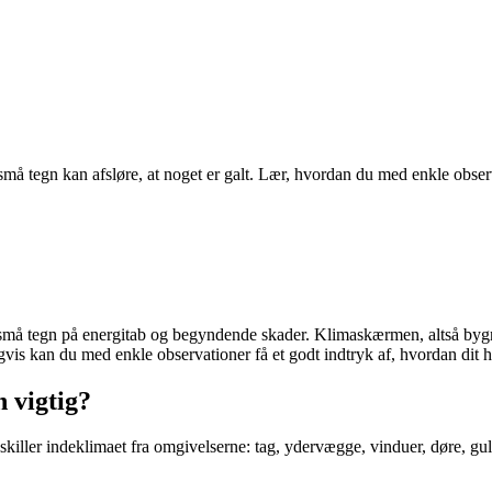
 tegn kan afsløre, at noget er galt. Lær, hvordan du med enkle observat
må tegn på energitab og begyndende skader. Klimaskærmen, altså bygni
vis kan du med enkle observationer få et godt indtryk af, hvordan dit h
 vigtig?
killer indeklimaet fra omgivelserne: tag, ydervægge, vinduer, døre, g