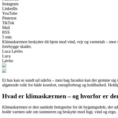
Instagram
LinkedIn
YouTube
Pinterest
TikTok
Mail
RSS
5 min
Klimaskærmen beskytter dit hjem mod vind, vejr og varmetab – men små
forebygge skader.
Luca Løvbo
Luca
Løvbo
Et hus kan se sundt ud udefra – men bag facaden kan der gemme sig s
afgørende rolle for både komfort, energiforbrug og holdbarhed. Heldig
Hvad er klimaskærmen – og hvorfor er den
Klimaskærmen er den samlede betegnelse for de bygningsdele, der ads
holde varmen ude om sommeren og beskytte mod fugt, vind og regn.