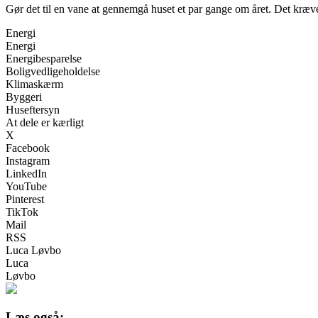
Gør det til en vane at gennemgå huset et par gange om året. Det kræver 
Energi
Energi
Energibesparelse
Boligvedligeholdelse
Klimaskærm
Byggeri
Huseftersyn
At dele er kærligt
X
Facebook
Instagram
LinkedIn
YouTube
Pinterest
TikTok
Mail
RSS
Luca Løvbo
Luca
Løvbo
Læs også: