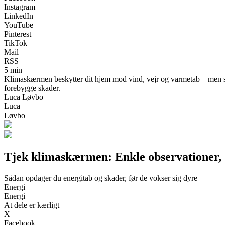
Instagram
LinkedIn
YouTube
Pinterest
TikTok
Mail
RSS
5 min
Klimaskærmen beskytter dit hjem mod vind, vejr og varmetab – men små
forebygge skader.
Luca Løvbo
Luca
Løvbo
Tjek klimaskærmen: Enkle observationer, d
Sådan opdager du energitab og skader, før de vokser sig dyre
Energi
Energi
At dele er kærligt
X
Facebook