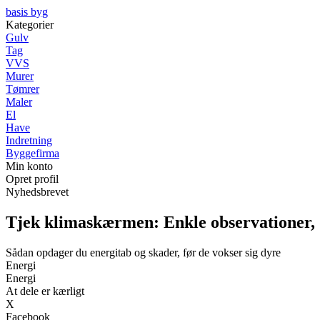
basis byg
Kategorier
Gulv
Tag
VVS
Murer
Tømrer
Maler
El
Have
Indretning
Byggefirma
Min konto
Opret profil
Nyhedsbrevet
Tjek klimaskærmen: Enkle observationer, d
Sådan opdager du energitab og skader, før de vokser sig dyre
Energi
Energi
At dele er kærligt
X
Facebook