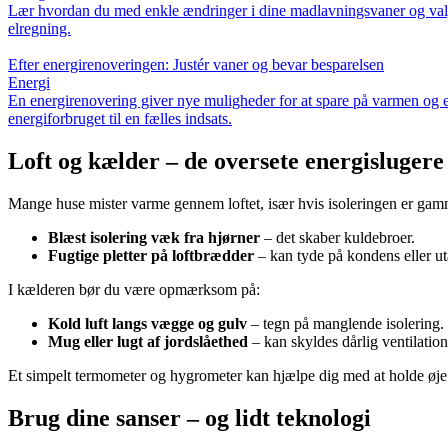
Lær hvordan du med enkle ændringer i dine madlavningsvaner og valg 
elregning.
Efter energirenoveringen: Justér vaner og bevar besparelsen
Energi
En energirenovering giver nye muligheder for at spare på varmen og e
energiforbruget til en fælles indsats.
Loft og kælder – de oversete energislugere
Mange huse mister varme gennem loftet, især hvis isoleringen er gamme
Blæst isolering væk fra hjørner
– det skaber kuldebroer.
Fugtige pletter på loftbrædder
– kan tyde på kondens eller ut
I kælderen bør du være opmærksom på:
Kold luft langs vægge og gulv
– tegn på manglende isolering.
Mug eller lugt af jordslåethed
– kan skyldes dårlig ventilation
Et simpelt termometer og hygrometer kan hjælpe dig med at holde øje 
Brug dine sanser – og lidt teknologi