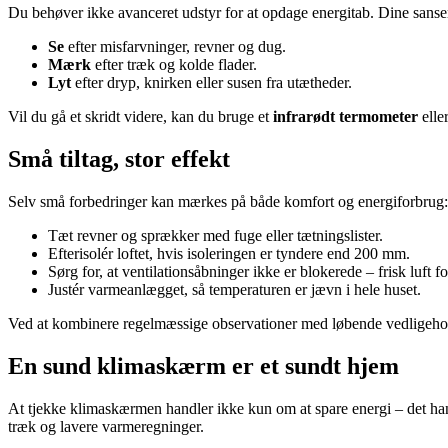
Du behøver ikke avanceret udstyr for at opdage energitab. Dine sanser
Se
efter misfarvninger, revner og dug.
Mærk
efter træk og kolde flader.
Lyt
efter dryp, knirken eller susen fra utætheder.
Vil du gå et skridt videre, kan du bruge et
infrarødt termometer
elle
Små tiltag, stor effekt
Selv små forbedringer kan mærkes på både komfort og energiforbrug:
Tæt revner og sprækker med fuge eller tætningslister.
Efterisolér loftet, hvis isoleringen er tyndere end 200 mm.
Sørg for, at ventilationsåbninger ikke er blokerede – frisk luft f
Justér varmeanlægget, så temperaturen er jævn i hele huset.
Ved at kombinere regelmæssige observationer med løbende vedligehold
En sund klimaskærm er et sundt hjem
At tjekke klimaskærmen handler ikke kun om at spare energi – det han
træk og lavere varmeregninger.