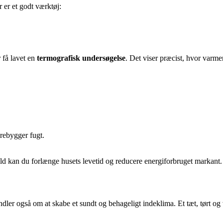
 er et godt værktøj:
r få lavet en
termografisk undersøgelse
. Det viser præcist, hvor varme
orebygger fugt.
 kan du forlænge husets levetid og reducere energiforbruget markant.
dler også om at skabe et sundt og behageligt indeklima. Et tæt, tørt o