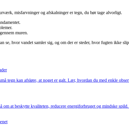
rværk, misfarvninger og afskalninger er tegn, du bør tage alvorligt.
undamentet.
blemer.
ud gennem muren.
 kan se, hvor vandet samler sig, og om der er steder, hvor fugten ikke sli
ader
 tegn kan afsløre, at noget er galt. Lær, hvordan du med enkle observat
 om at beskytte kvaliteten, reducere energiforbruget og mindske spild
enet