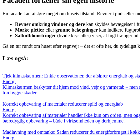
Facaden fortæller sin egen historie
En facade kan afsløre meget om husets tilstand. Revner i puds eller mu
Revner omkring vinduer og døre
kan skyldes bevægelser i f
Mørke pletter
eller
grønne belægninger
kan indikere fugtpro
Saltudblomstringer
(hvide krystaller) viser, at fugt trænger 
Gå en tur rundt om huset efter regnvejr – det er ofte her, du tydeligst
Læs også:
Tjek klimaskærmen: Enkle observationer, der afslører energitab og sk
Energi
Klimaskærmen beskytter dit hjem mod vind, vejr og varmetab – men små
forebygge skader.
Korrekt opbevaring af materialer reducerer spild og energitab
Energi
Korrekt opbevaring af materialer handler ikke kun om orden, men også
bæredygtig opbevaring – både i virksomheden og derhjemme.
Madlavning med omtanke: Sådan reducerer du energiforbruget i køkk
Energi