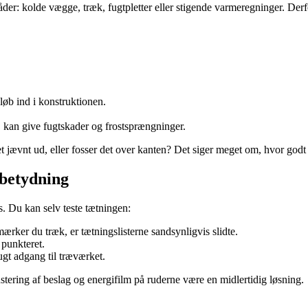
der: kolde vægge, træk, fugtpletter eller stigende varmeregninger. De
løb ind i konstruktionen.
 kan give fugtskader og frostsprængninger.
et jævnt ud, eller fosser det over kanten? Det siger meget om, hvor godt 
 betydning
us. Du kan selv teste tætningen:
er du træk, er tætningslisterne sandsynligvis slidte.
 punkteret.
ugt adgang til træværket.
justering af beslag og energifilm på ruderne være en midlertidig løsning.