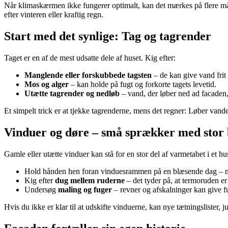
Når klimaskærmen ikke fungerer optimalt, kan det mærkes på flere må
efter vinteren eller kraftig regn.
Start med det synlige: Tag og tagrender
Taget er en af de mest udsatte dele af huset. Kig efter:
Manglende eller forskubbede tagsten
– de kan give vand frit 
Mos og alger
– kan holde på fugt og forkorte tagets levetid.
Utætte tagrender og nedløb
– vand, der løber ned ad facaden,
Et simpelt trick er at tjekke tagrenderne, mens det regner: Løber vand
Vinduer og døre – små sprækker med stor
Gamle eller utætte vinduer kan stå for en stor del af varmetabet i et h
Hold hånden hen foran vinduesrammen på en blæsende dag – mærk
Kig efter
dug mellem ruderne
– det tyder på, at termoruden er
Undersøg
maling og fuger
– revner og afskalninger kan give f
Hvis du ikke er klar til at udskifte vinduerne, kan nye tætningslister, 