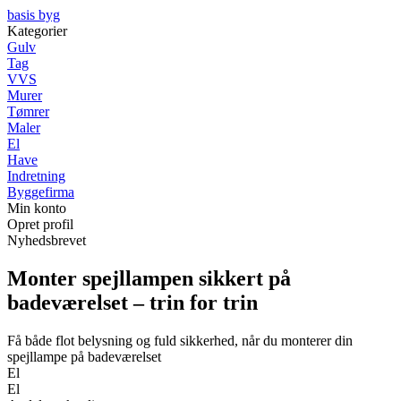
basis byg
Kategorier
Gulv
Tag
VVS
Murer
Tømrer
Maler
El
Have
Indretning
Byggefirma
Min konto
Opret profil
Nyhedsbrevet
Monter spejllampen sikkert på
badeværelset – trin for trin
Få både flot belysning og fuld sikkerhed, når du monterer din
spejllampe på badeværelset
El
El