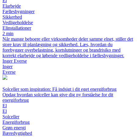
El
Elarbejde
Fællesbygninger
Sikkerhed
Vedligeholdelse
Elinstallationer
2 min
Når mange beboere eller virksomheder deler samme elnet, stiller det
store krav til planlægning og sikkerhed. Læs, hvordan du
forebygger overbelastning, kortslutninger og brandrisiko med
korrekt elarbejde og løbende vedligeholdelse i fællesbygninger.
Inger Everse
Inger
Everse
Solceller som inspiration: Få indsigt i dit eget energiforbrug
Opdag hvordan solceller kan give dig ny forståelse for dit
energiforbrug
El
El
Solceller
Energiforbrug
Grøn energi
Bæredygtighed