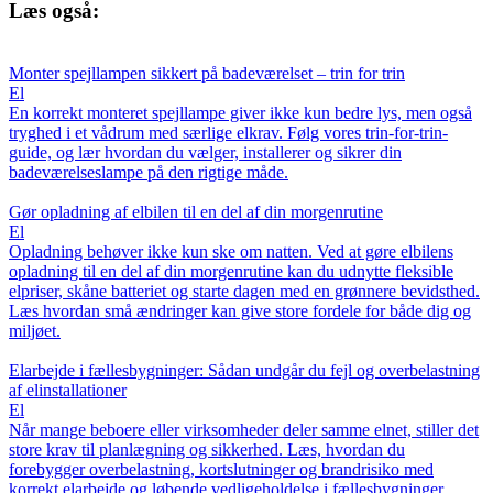
Læs også:
Monter spejllampen sikkert på badeværelset – trin for trin
El
En korrekt monteret spejllampe giver ikke kun bedre lys, men også
tryghed i et vådrum med særlige elkrav. Følg vores trin-for-trin-
guide, og lær hvordan du vælger, installerer og sikrer din
badeværelseslampe på den rigtige måde.
Gør opladning af elbilen til en del af din morgenrutine
El
Opladning behøver ikke kun ske om natten. Ved at gøre elbilens
opladning til en del af din morgenrutine kan du udnytte fleksible
elpriser, skåne batteriet og starte dagen med en grønnere bevidsthed.
Læs hvordan små ændringer kan give store fordele for både dig og
miljøet.
Elarbejde i fællesbygninger: Sådan undgår du fejl og overbelastning
af elinstallationer
El
Når mange beboere eller virksomheder deler samme elnet, stiller det
store krav til planlægning og sikkerhed. Læs, hvordan du
forebygger overbelastning, kortslutninger og brandrisiko med
korrekt elarbejde og løbende vedligeholdelse i fællesbygninger.