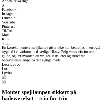
At dele er kærligt
X
Facebook
Instagram
LinkedIn
YouTube
Pinterest
TikTok
Mail
RSS
4 min
En korrekt monteret spejllampe giver ikke kun bedre lys, men også
tryghed i et vådrum med særlige elkrav. Følg vores trin-for-trin-
guide, og lær hvordan du vælger, installerer og sikrer din
badeværelseslampe på den rigtige måde.
Luca Løvbo
Luca
Løvbo
Monter spejllampen sikkert på
badeværelset – trin for trin