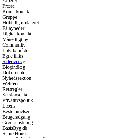
Allieret
Presse
Kom i kontakt
Gruppe
Hold dig opdateret
Få nyheder
Digital kontakt
Månedligt nyt
Community
Lokalområde
Egne links
Sideoversigt
Blogindlæg
Dokumenter
Nyhedssektion
Webfeed
Retsregler
Sessionsdata
Privatlivspolitik
Licens
Bestemmelser
Brugeradgang
Grøn omstilling
BasisByg.dk
Share House