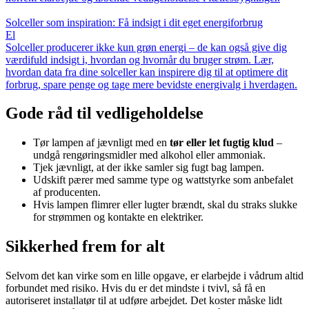
Solceller som inspiration: Få indsigt i dit eget energiforbrug
El
Solceller producerer ikke kun grøn energi – de kan også give dig
værdifuld indsigt i, hvordan og hvornår du bruger strøm. Lær,
hvordan data fra dine solceller kan inspirere dig til at optimere dit
forbrug, spare penge og tage mere bevidste energivalg i hverdagen.
Gode råd til vedligeholdelse
Tør lampen af jævnligt med en
tør eller let fugtig klud
–
undgå rengøringsmidler med alkohol eller ammoniak.
Tjek jævnligt, at der ikke samler sig fugt bag lampen.
Udskift pærer med samme type og wattstyrke som anbefalet
af producenten.
Hvis lampen flimrer eller lugter brændt, skal du straks slukke
for strømmen og kontakte en elektriker.
Sikkerhed frem for alt
Selvom det kan virke som en lille opgave, er elarbejde i vådrum altid
forbundet med risiko. Hvis du er det mindste i tvivl, så få en
autoriseret installatør til at udføre arbejdet. Det koster måske lidt