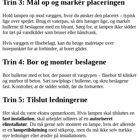
Trin 3: Mål op og markér placeringen
Hold lampen op mod væggen, hvor du ønsker den placeret – typisk
lige over spejlet. Brug et vaterpas, så den hænger lige, og markér
hullerne til beslagene med en blyant. Sørg for, at lampen ikke sidder
for tæt på vandkilder som bruser eller håndvask.
Hvis væggen er flisebelagt, kan du bruge malertape over
borepunktet for at forhindre, at boret glider.
Trin 4: Bor og monter beslagene
Bor hullerne med et bor, der passer til vægtypen – flisebor til klinker
og murbor til beton. Sæt rawlplugs i hullerne, og skru beslagene
fast. Kontroller, at de sidder solidt, før du fortsætter.
Trin 5: Tilslut ledningerne
Her skal du være ekstra opmærksom. Hvis lampen skal tilsluttes en
fast installation
, skal arbejdet udføres af en
autoriseret
elinstallatør
. Du må gerne selv montere en lampe, hvis der allerede
er en
lampetilslutning
med stikprop, men du må ikke selv trække
nye ledninger eller ændre på installationen.