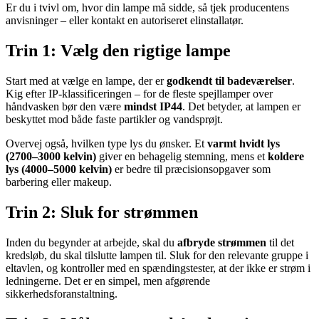
Er du i tvivl om, hvor din lampe må sidde, så tjek producentens
anvisninger – eller kontakt en autoriseret elinstallatør.
Trin 1: Vælg den rigtige lampe
Start med at vælge en lampe, der er
godkendt til badeværelser
.
Kig efter IP-klassificeringen – for de fleste spejllamper over
håndvasken bør den være
mindst IP44
. Det betyder, at lampen er
beskyttet mod både faste partikler og vandsprøjt.
Overvej også, hvilken type lys du ønsker. Et
varmt hvidt lys
(2700–3000 kelvin)
giver en behagelig stemning, mens et
koldere
lys (4000–5000 kelvin)
er bedre til præcisionsopgaver som
barbering eller makeup.
Trin 2: Sluk for strømmen
Inden du begynder at arbejde, skal du
afbryde strømmen
til det
kredsløb, du skal tilslutte lampen til. Sluk for den relevante gruppe i
eltavlen, og kontroller med en spændingstester, at der ikke er strøm i
ledningerne. Det er en simpel, men afgørende
sikkerhedsforanstaltning.