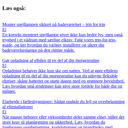
Læs også:
Monter spejllampen sikkert på badeværelset – trin for trin
El
En korrekt monteret spejllampe giver ikke kun bedre lys, men også
tryghed i et vådrum med særlige elkrav. Følg vores trin-for-trin-
guide, og lær hvordan du vælger, installerer og sikrer din
badeværelseslampe på den rigtige måde.
Gør opladning af elbilen til en del af din morgenrutine
El
Opladning behøver ikke kun ske om natten. Ved at gøre elbilens
opladning til en del af din morgenrutine kan du udnytte fleksible
elpriser, skåne batteriet og starte dagen med en grønnere bevidsthed.
Læs hvordan små ændringer kan give store fordele for både dig og
miljøet.
Elarbejde i fællesbygninger: Sådan undgår du fejl og overbelastning
af elinstallationer
El
Når mange beboere eller virksomheder deler samme elnet, stiller det
store krav til planlægning og sikkerhed. Læs, hvordan du
forebygger overbelastning, kortslutninger og brandrisiko med