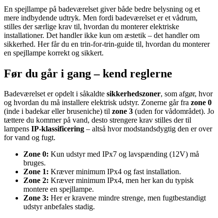
En spejllampe på badeværelset giver både bedre belysning og et
mere indbydende udtryk. Men fordi badeværelset er et vådrum,
stilles der særlige krav til, hvordan du monterer elektriske
installationer. Det handler ikke kun om æstetik – det handler om
sikkerhed. Her får du en trin-for-trin-guide til, hvordan du monterer
en spejllampe korrekt og sikkert.
Før du går i gang – kend reglerne
Badeværelset er opdelt i såkaldte
sikkerhedszoner
, som afgør, hvor
og hvordan du må installere elektrisk udstyr. Zonerne går fra
zone 0
(inde i badekar eller bruseniche) til
zone 3
(uden for vådområdet). Jo
tættere du kommer på vand, desto strengere krav stilles der til
lampens
IP-klassificering
– altså hvor modstandsdygtig den er over
for vand og fugt.
Zone 0:
Kun udstyr med IPx7 og lavspænding (12V) må
bruges.
Zone 1:
Kræver minimum IPx4 og fast installation.
Zone 2:
Kræver minimum IPx4, men her kan du typisk
montere en spejllampe.
Zone 3:
Her er kravene mindre strenge, men fugtbestandigt
udstyr anbefales stadig.