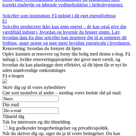
korrekt elarbejde og løbende vedligeholdelse i fællesbygninger.
Solceller som inspiration: Få indsigt i dit eget energiforbrug
El
Solceller producerer ikke kun grøn energi – de kan også give dig
værdifuld indsigt i, hvordan og hvornår du bruger strøm. Lær,
hvordan data fra dine solceller kan inspirere dig til at optimere dit
forbrug, spare penge og tage mere bevidste energivalg i hverdagen.
Renovering: hvordan du fornyer dit hjem
Oplev kunsten at renovere og forny din bolig med denne e-bog. Få
indsigt i, hvilke renoveringsprojekter der giver mest værdi, og
hvordan du kan planlægge dem effektivt, så dit hjem får et nyt liv
uden unødvendige omkostninger.
Få e-bogen
Skriv dig op til vores nyhedsbrev
Gør som tusindvis af andre – modtag vores bedste råd på mail.
Din mail
Tilmeld dig
Tak for interessen og din tilmelding
Jeg godkender brugerbetingelser og privatlivspolitik.
Når du skriver dig op, siger du ja til vores betingelser. Du kan