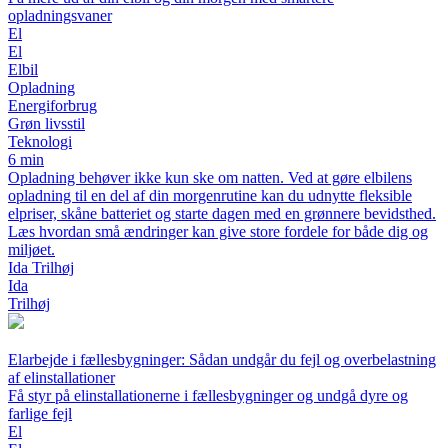
opladningsvaner
El
El
Elbil
Opladning
Energiforbrug
Grøn livsstil
Teknologi
6 min
Opladning behøver ikke kun ske om natten. Ved at gøre elbilens
opladning til en del af din morgenrutine kan du udnytte fleksible
elpriser, skåne batteriet og starte dagen med en grønnere bevidsthed.
Læs hvordan små ændringer kan give store fordele for både dig og
miljøet.
Ida Trilhøj
Ida
Trilhøj
Elarbejde i fællesbygninger: Sådan undgår du fejl og overbelastning
af elinstallationer
Få styr på elinstallationerne i fællesbygninger og undgå dyre og
farlige fejl
El