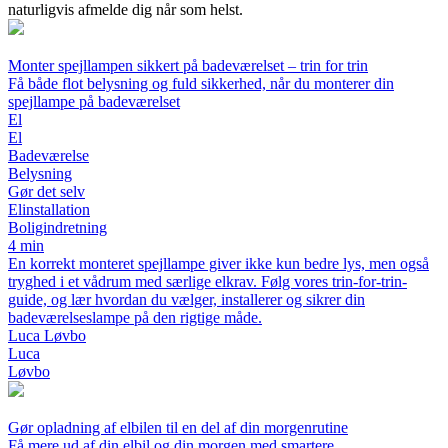
naturligvis afmelde dig når som helst.
Monter spejllampen sikkert på badeværelset – trin for trin
Få både flot belysning og fuld sikkerhed, når du monterer din
spejllampe på badeværelset
El
El
Badeværelse
Belysning
Gør det selv
Elinstallation
Boligindretning
4 min
En korrekt monteret spejllampe giver ikke kun bedre lys, men også
tryghed i et vådrum med særlige elkrav. Følg vores trin-for-trin-
guide, og lær hvordan du vælger, installerer og sikrer din
badeværelseslampe på den rigtige måde.
Luca Løvbo
Luca
Løvbo
Gør opladning af elbilen til en del af din morgenrutine
Få mere ud af din elbil og din morgen med smartere