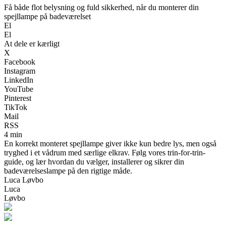
Få både flot belysning og fuld sikkerhed, når du monterer din
spejllampe på badeværelset
El
El
At dele er kærligt
X
Facebook
Instagram
LinkedIn
YouTube
Pinterest
TikTok
Mail
RSS
4 min
En korrekt monteret spejllampe giver ikke kun bedre lys, men også
tryghed i et vådrum med særlige elkrav. Følg vores trin-for-trin-
guide, og lær hvordan du vælger, installerer og sikrer din
badeværelseslampe på den rigtige måde.
Luca Løvbo
Luca
Løvbo