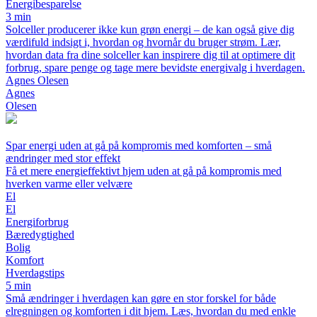
Energibesparelse
3 min
Solceller producerer ikke kun grøn energi – de kan også give dig
værdifuld indsigt i, hvordan og hvornår du bruger strøm. Lær,
hvordan data fra dine solceller kan inspirere dig til at optimere dit
forbrug, spare penge og tage mere bevidste energivalg i hverdagen.
Agnes Olesen
Agnes
Olesen
Spar energi uden at gå på kompromis med komforten – små
ændringer med stor effekt
Få et mere energieffektivt hjem uden at gå på kompromis med
hverken varme eller velvære
El
El
Energiforbrug
Bæredygtighed
Bolig
Komfort
Hverdagstips
5 min
Små ændringer i hverdagen kan gøre en stor forskel for både
elregningen og komforten i dit hjem. Læs, hvordan du med enkle