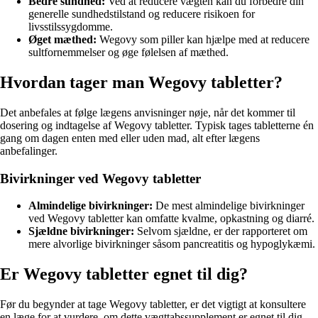
Bedre sundhed:
Ved at reducere vægten kan du forbedre din
generelle sundhedstilstand og reducere risikoen for
livsstilssygdomme.
Øget mæthed:
Wegovy som piller kan hjælpe med at reducere
sultfornemmelser og øge følelsen af mæthed.
Hvordan tager man Wegovy tabletter?
Det anbefales at følge lægens anvisninger nøje, når det kommer til
dosering og indtagelse af Wegovy tabletter. Typisk tages tabletterne én
gang om dagen enten med eller uden mad, alt efter lægens
anbefalinger.
Bivirkninger ved Wegovy tabletter
Almindelige bivirkninger:
De mest almindelige bivirkninger
ved Wegovy tabletter kan omfatte kvalme, opkastning og diarré.
Sjældne bivirkninger:
Selvom sjældne, er der rapporteret om
mere alvorlige bivirkninger såsom pancreatitis og hypoglykæmi.
Er Wegovy tabletter egnet til dig?
Før du begynder at tage Wegovy tabletter, er det vigtigt at konsultere
en læge for at vurdere, om dette vægttabssupplement er egnet til dig.