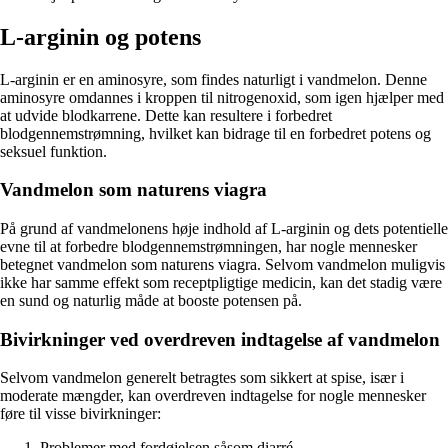
L-arginin og potens
L-arginin er en aminosyre, som findes naturligt i vandmelon. Denne
aminosyre omdannes i kroppen til nitrogenoxid, som igen hjælper med
at udvide blodkarrene. Dette kan resultere i forbedret
blodgennemstrømning, hvilket kan bidrage til en forbedret potens og
seksuel funktion.
Vandmelon som naturens viagra
På grund af vandmelonens høje indhold af L-arginin og dets potentielle
evne til at forbedre blodgennemstrømningen, har nogle mennesker
betegnet vandmelon som naturens viagra. Selvom vandmelon muligvis
ikke har samme effekt som receptpligtige medicin, kan det stadig være
en sund og naturlig måde at booste potensen på.
Bivirkninger ved overdreven indtagelse af vandmelon
Selvom vandmelon generelt betragtes som sikkert at spise, især i
moderate mængder, kan overdreven indtagelse for nogle mennesker
føre til visse bivirkninger:
Problemer med fordøjelsen såsom diarré