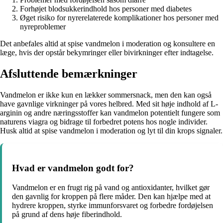
Forhøjet blodsukkerindhold hos personer med diabetes
Øget risiko for nyrerelaterede komplikationer hos personer med
nyreproblemer
Det anbefales altid at spise vandmelon i moderation og konsultere en
læge, hvis der opstår bekymringer eller bivirkninger efter indtagelse.
Afsluttende bemærkninger
Vandmelon er ikke kun en lækker sommersnack, men den kan også
have gavnlige virkninger på vores helbred. Med sit høje indhold af L-
arginin og andre næringsstoffer kan vandmelon potentielt fungere som
naturens viagra og bidrage til forbedret potens hos nogle individer.
Husk altid at spise vandmelon i moderation og lyt til din krops signaler.
Hvad er vandmelon godt for?
Vandmelon er en frugt rig på vand og antioxidanter, hvilket gør
den gavnlig for kroppen på flere måder. Den kan hjælpe med at
hydrere kroppen, styrke immunforsvaret og forbedre fordøjelsen
på grund af dens høje fiberindhold.