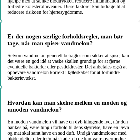
hjælpe med at sænke blodtrykket, reducere inflammation og
forbedre kolesterolniveauer. Disse faktorer kan bidrage til at
reducere risikoen for hjertesygdomme.
Er der nogen særlige forholdsregler, man bør
tage, når man spiser vandmelon?
Selvom vandmelon generelt betragtes som sikker at spise, kan
det være en god idé at vaske skallen grundigt for at fjerne
eventuelle bakterier eller pesticidrester. Det anbefales også at
opbevare vandmelon korrekt i køleskabet for at forhindre
bakterievækst.
Hvordan kan man skelne mellem en moden og
umoden vandmelon?
En moden vandmelon vil have en dyb klingende lyd, når den
bankes på, være tung i forhold til dens størrelse, have en jævn
og mat skal samt have en sød duft. Undgå vandmeloner med
bløde pletter eller tegn på skade, da de kan være overmodne