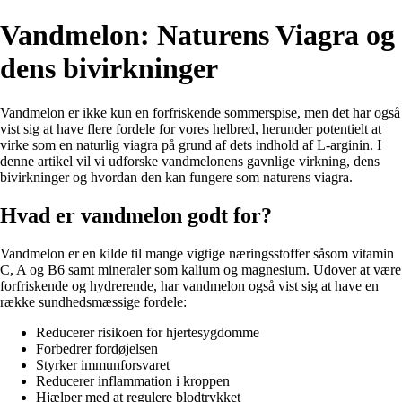
Vandmelon: Naturens Viagra og
dens bivirkninger
Vandmelon er ikke kun en forfriskende sommerspise, men det har også
vist sig at have flere fordele for vores helbred, herunder potentielt at
virke som en naturlig viagra på grund af dets indhold af L-arginin. I
denne artikel vil vi udforske vandmelonens gavnlige virkning, dens
bivirkninger og hvordan den kan fungere som naturens viagra.
Hvad er vandmelon godt for?
Vandmelon er en kilde til mange vigtige næringsstoffer såsom vitamin
C, A og B6 samt mineraler som kalium og magnesium. Udover at være
forfriskende og hydrerende, har vandmelon også vist sig at have en
række sundhedsmæssige fordele:
Reducerer risikoen for hjertesygdomme
Forbedrer fordøjelsen
Styrker immunforsvaret
Reducerer inflammation i kroppen
Hjælper med at regulere blodtrykket