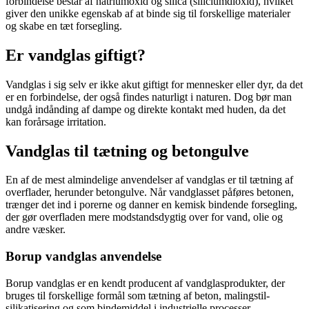
forbindelse består af natriumoxid og silica (siliciumdioxid), hvilket
giver den unikke egenskab af at binde sig til forskellige materialer
og skabe en tæt forsegling.
Er vandglas giftigt?
Vandglas i sig selv er ikke akut giftigt for mennesker eller dyr, da det
er en forbindelse, der også findes naturligt i naturen. Dog bør man
undgå indånding af dampe og direkte kontakt med huden, da det
kan forårsage irritation.
Vandglas til tætning og betongulve
En af de mest almindelige anvendelser af vandglas er til tætning af
overflader, herunder betongulve. Når vandglasset påføres betonen,
trænger det ind i porerne og danner en kemisk bindende forsegling,
der gør overfladen mere modstandsdygtig over for vand, olie og
andre væsker.
Borup vandglas anvendelse
Borup vandglas er en kendt producent af vandglasprodukter, der
bruges til forskellige formål som tætning af beton, malingstil-
silikatisering og som bindemiddel i industrielle processer.