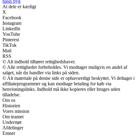
basis byg
At dele er kærligt
X
Facebook
Instagram
LinkedIn
YouTube
Pinterest
TikTok
Mail
RSS
© Alt indhold tilhører rettighedshaver.
© Alle rettigheder forbeholdes. Vi modtager muligvis en andel af
salget, når du handler via links på siden.
© Alt materiale på denne side er ophavsretligt beskyttet. Vi deltager i
affiliateprogrammer og kan modtage betaling for køb via
henvisningslinks. Indhold må ikke kopieres eller bruges uden
tilladelse.
Om os
Historien
Vores mission
Om teamet
Understøt
Afdelinger
Emner