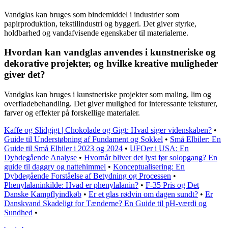
Vandglas kan bruges som bindemiddel i industrier som
papirproduktion, tekstilindustri og byggeri. Det giver styrke,
holdbarhed og vandafvisende egenskaber til materialerne.
Hvordan kan vandglas anvendes i kunstneriske og
dekorative projekter, og hvilke kreative muligheder
giver det?
Vandglas kan bruges i kunstneriske projekter som maling, lim og
overfladebehandling. Det giver mulighed for interessante teksturer,
farver og effekter på forskellige materialer.
Kaffe og Slidgigt | Chokolade og Gigt: Hvad siger videnskaben?
•
Guide til Understøbning af Fundament og Sokkel
•
Små Elbiler: En
Guide til Små Elbiler i 2023 og 2024
•
UFOer i USA: En
Dybdegående Analyse
•
Hvornår bliver det lyst før solopgang? En
guide til daggry og nattehimmel
•
Konceptualisering: En
Dybdegående Forståelse af Betydning og Processen
•
Phenylalaninkilde: Hvad er phenylalanin?
•
F-35 Pris og Det
Danske Kampflyindkøb
•
Er et glas rødvin om dagen sundt?
•
Er
Danskvand Skadeligt for Tænderne? En Guide til pH-værdi og
Sundhed
•