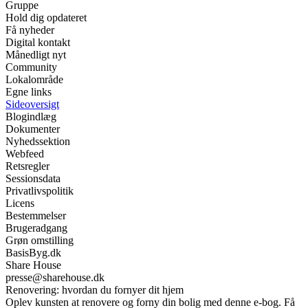
Gruppe
Hold dig opdateret
Få nyheder
Digital kontakt
Månedligt nyt
Community
Lokalområde
Egne links
Sideoversigt
Blogindlæg
Dokumenter
Nyhedssektion
Webfeed
Retsregler
Sessionsdata
Privatlivspolitik
Licens
Bestemmelser
Brugeradgang
Grøn omstilling
BasisByg.dk
Share House
presse@sharehouse.dk
Renovering: hvordan du fornyer dit hjem
Oplev kunsten at renovere og forny din bolig med denne e-bog. Få