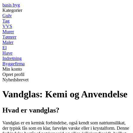
basis byg
Kategorier
Gulv
Tag
VVS
Murer
Tømrer
Maler
El
Have
Indretning
Byggefirma
Min konto
Opret profil
Nyhedsbrevet
Vandglas: Kemi og Anvendelse
Hvad er vandglas?
Vandglas er en kemisk forbindelse, også kendt som natriumsilikat,
der typisk fås som en klar, farveløs væske eller i krystalform. Denne