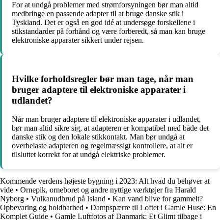
For at undgå problemer med strømforsyningen bør man altid
medbringe en passende adapter til at bruge danske stik i
Tyskland. Det er også en god idé at undersøge forskellene i
stikstandarder på forhånd og være forberedt, så man kan bruge
elektroniske apparater sikkert under rejsen.
Hvilke forholdsregler bør man tage, når man
bruger adaptere til elektroniske apparater i
udlandet?
Når man bruger adaptere til elektroniske apparater i udlandet,
bør man altid sikre sig, at adapteren er kompatibel med både det
danske stik og den lokale stikkontakt. Man bør undgå at
overbelaste adapteren og regelmæssigt kontrollere, at alt er
tilsluttet korrekt for at undgå elektriske problemer.
Kommende verdens højeste bygning i 2023: Alt hvad du behøver at
vide
•
Ornepik, orneboret og andre nyttige værktøjer fra Harald
Nyborg
•
Vulkanudbrud på Island
•
Kan vand blive for gammelt?
Opbevaring og holdbarhed
•
Dampspærre til Loftet i Gamle Huse: En
Komplet Guide
•
Gamle Luftfotos af Danmark: Et Glimt tilbage i