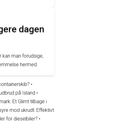
gere dagen
r kan man forudsige,
sstemmelse hermed.
containerskib?
•
udbrud på Island
•
rk: Et Glimt tilbage i
yre mod ukrudt: Effektivt
r for dieselbiler?
•