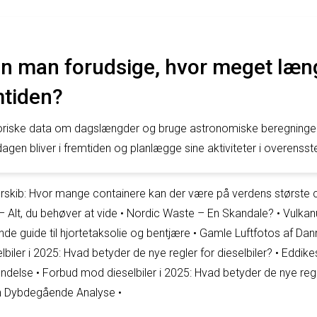
n man forudsige, hvor meget læn
emtiden?
toriske data om dagslængder og bruge astronomiske beregninge
gen bliver i fremtiden og planlægge sine aktiviteter i overen
rskib: Hvor mange containere kan der være på verdens største 
 – Alt, du behøver at vide
•
Nordic Waste – En Skandale?
•
Vulkan
nde guide til hjortetaksolie og bentjære
•
Gamle Luftfotos af Danma
iler i 2025: Hvad betyder de nye regler for dieselbiler?
•
Eddikes
endelse
•
Forbud mod dieselbiler i 2025: Hvad betyder de nye regle
n Dybdegående Analyse
•