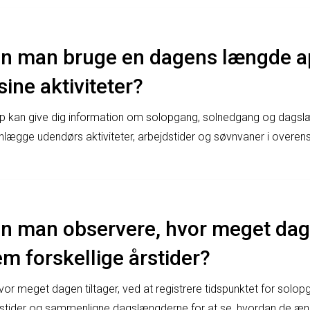
n man bruge en dagens længde app
ine aktiviteter?
 kan give dig information om solopgang, solnedgang og dagslæ
anlægge udendørs aktiviteter, arbejdstider og søvnvaner i over
n man observere, hvor meget dage
 forskellige årstider?
or meget dagen tiltager, ved at registrere tidspunktet for sol
stider og sammenligne dagslængderne for at se, hvordan de ændr