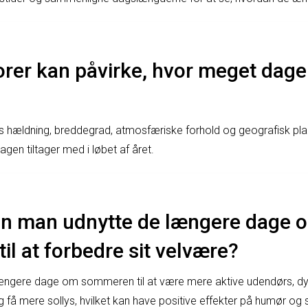
orer kan påvirke, hvor meget dagen
 hældning, breddegrad, atmosfæriske forhold og geografisk plac
gen tiltager med i løbet af året.
n man udnytte de længere dage 
l at forbedre sit velvære?
ængere dage om sommeren til at være mere aktive udendørs, dy
og få mere sollys, hvilket kan have positive effekter på humør og