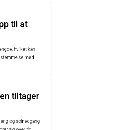
 til at
ngde, hvilket kan
ensstemmelse med
n tiltager
opgang og solnedgang
er sig over tid.