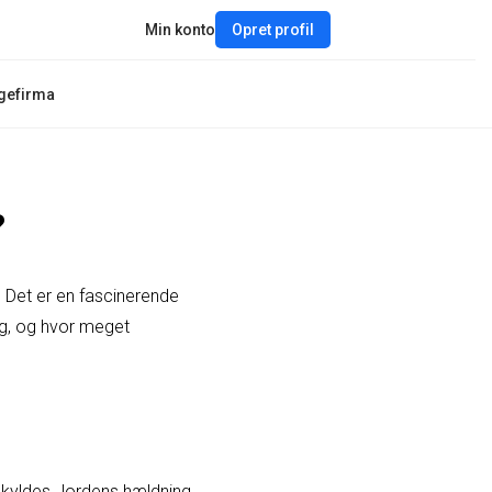
Min konto
Opret profil
gefirma
?
 Det er en fascinerende
ig, og hvor meget
t skyldes Jordens hældning