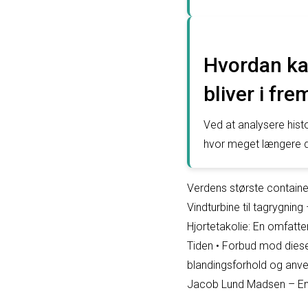
Hvordan ka
bliver i fr
Ved at analysere his
hvor meget længere da
Verdens største containe
Vindturbine til tagrygning
Hjortetakolie: En omfatte
Tiden
•
Forbud mod dieselb
blandingsforhold og anv
Jacob Lund Madsen – E