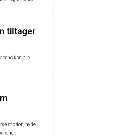
 tiltager
ering kan alle
om
rke motion, nyde
 sundhed.