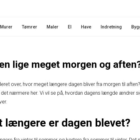
Murer
Tømrer
Maler
El
Have
Indretning
Byg
gen lige meget morgen og aften
eret over, hvor meget længere dagen bliver fra morgen til aften?
ke det nærmere her. Vi vil se på, hvordan dagens længde ændrer s
ver.
 længere er dagen blevet?
ngere fra vinter til sommer og kortere fra sommer til vinter. De