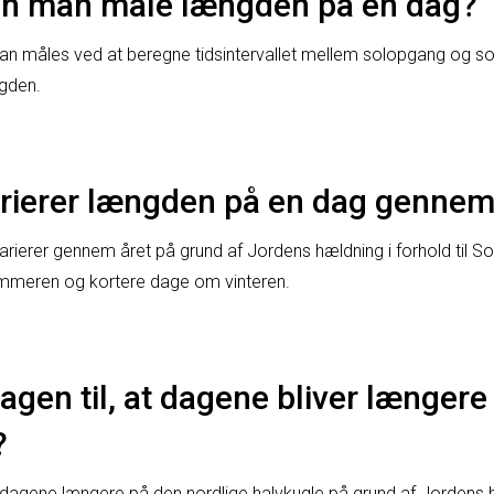
n man måle længden på en dag?
n måles ved at beregne tidsintervallet mellem solopgang og so
gden.
rierer længden på en dag gennem
ierer gennem året på grund af Jordens hældning i forhold til Sole
meren og kortere dage om vinteren.
agen til, at dagene bliver længer
?
agene længere på den nordlige halvkugle på grund af Jordens hæ