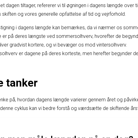
et dagen tiltager, refererer vi til øgningen i dagens længde over 
 skiften og vores generelle opfattelse af tid og vejrforhold.
g stigning i dagens længde kan bemærkes, da vi nærmer os somm
r på deres længste ved sommersolhverv, hvorefter de begynder 
liver gradvist kortere, og vi bevæger os mod vintersolhverv.
rsolhverv er dagene på deres korteste, men herefter begynder de
e tanker
ænke på, hvordan dagens længde varierer gennem året og påvirker
nne cyklus kan vi bedre forstå og værdsætte de skiftende årst