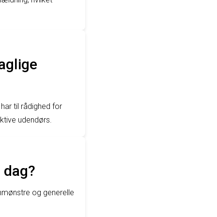
aglige
ar til rådighed for
aktive udendørs.
n dag?
vnmønstre og generelle