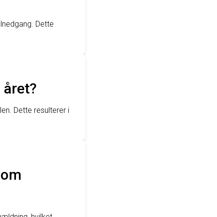
lnedgang. Dette
 året?
n. Dette resulterer i
e om
ldning, hvilket