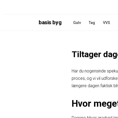
basis byg
Gulv
Tag
VVS
Tiltager da
Har du nogensinde spekul
proces, og vi vil udfors
længere dagen faktisk bli
Hvor meget
Dagene bliver gradvist læ