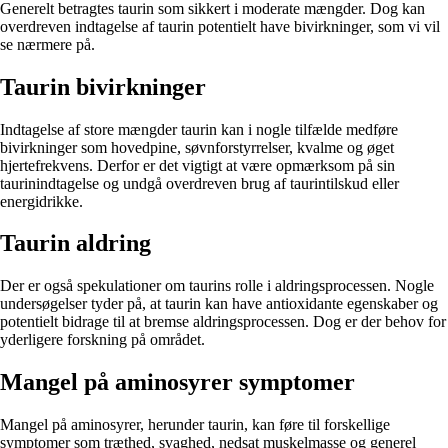
Generelt betragtes taurin som sikkert i moderate mængder. Dog kan
overdreven indtagelse af taurin potentielt have bivirkninger, som vi vil
se nærmere på.
Taurin bivirkninger
Indtagelse af store mængder taurin kan i nogle tilfælde medføre
bivirkninger som hovedpine, søvnforstyrrelser, kvalme og øget
hjertefrekvens. Derfor er det vigtigt at være opmærksom på sin
taurinindtagelse og undgå overdreven brug af taurintilskud eller
energidrikke.
Taurin aldring
Der er også spekulationer om taurins rolle i aldringsprocessen. Nogle
undersøgelser tyder på, at taurin kan have antioxidante egenskaber og
potentielt bidrage til at bremse aldringsprocessen. Dog er der behov for
yderligere forskning på området.
Mangel på aminosyrer symptomer
Mangel på aminosyrer, herunder taurin, kan føre til forskellige
symptomer som træthed, svaghed, nedsat muskelmasse og generel