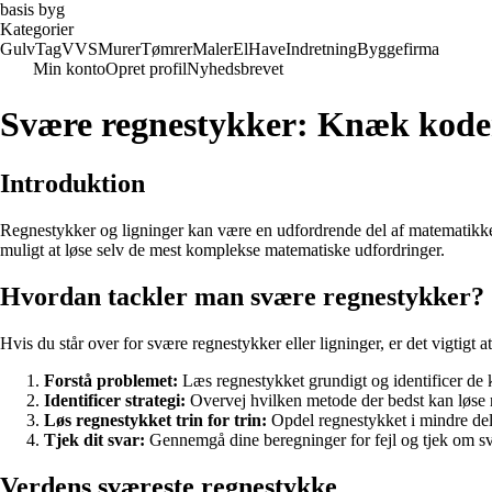
basis byg
Kategorier
Gulv
Tag
VVS
Murer
Tømrer
Maler
El
Have
Indretning
Byggefirma
Min konto
Opret profil
Nyhedsbrevet
Svære regnestykker: Knæk koden 
Introduktion
Regnestykker og ligninger kan være en udfordrende del af matematikken, 
muligt at løse selv de mest komplekse matematiske udfordringer.
Hvordan tackler man svære regnestykker?
Hvis du står over for svære regnestykker eller ligninger, er det vigtigt
Forstå problemet:
Læs regnestykket grundigt og identificer de 
Identificer strategi:
Overvej hvilken metode der bedst kan løse r
Løs regnestykket trin for trin:
Opdel regnestykket i mindre dele
Tjek dit svar:
Gennemgå dine beregninger for fejl og tjek om sva
Verdens sværeste regnestykke