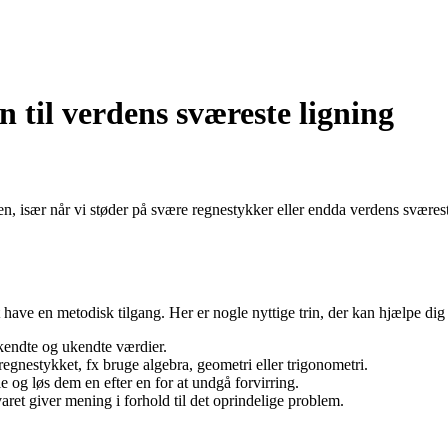
til verdens sværeste ligning
især når vi støder på svære regnestykker eller endda verdens sværeste li
 at have en metodisk tilgang. Her er nogle nyttige trin, der kan hjælpe 
kendte og ukendte værdier.
egnestykket, fx bruge algebra, geometri eller trigonometri.
 og løs dem en efter en for at undgå forvirring.
ret giver mening i forhold til det oprindelige problem.