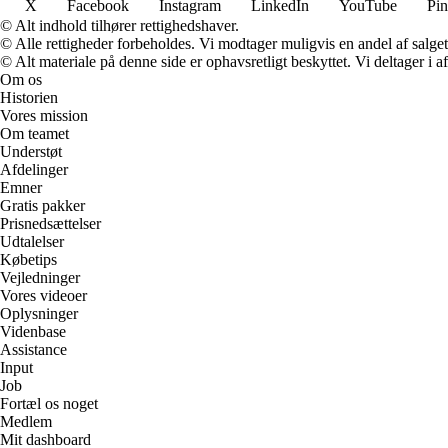
X
Facebook
Instagram
LinkedIn
YouTube
Pin
© Alt indhold tilhører rettighedshaver.
© Alle rettigheder forbeholdes. Vi modtager muligvis en andel af salget,
© Alt materiale på denne side er ophavsretligt beskyttet. Vi deltager i 
Om os
Historien
Vores mission
Om teamet
Understøt
Afdelinger
Emner
Gratis pakker
Prisnedsættelser
Udtalelser
Købetips
Vejledninger
Vores videoer
Oplysninger
Videnbase
Assistance
Input
Job
Fortæl os noget
Medlem
Mit dashboard