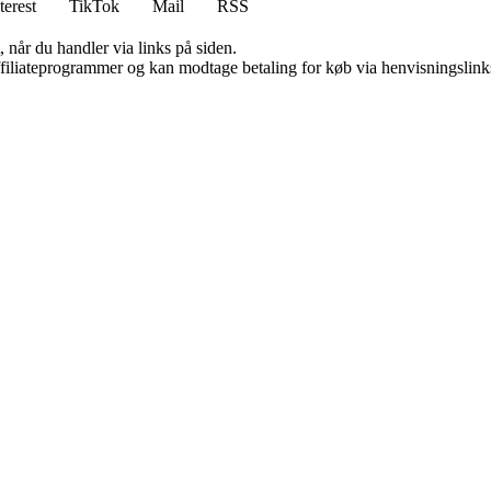
terest
TikTok
Mail
RSS
 når du handler via links på siden.
affiliateprogrammer og kan modtage betaling for køb via henvisningslinks