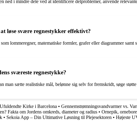
n ned i mindre dele ved at identificere delproblemer, anvende relevante
at løse svære regnestykker effektivt?
 som lommeregner, matematiske formler, grafer eller diagrammer samt st
rdens sværeste regnestykke?
kan man sætte realistiske mål, belønne sig selv for fremskridt, søge støt
Ufuldendte Kirke i Barcelona
•
Gennemstrømningsvandvarmer vs. Varm
den? Fakta om Jordens omkreds, diameter og radius
•
Ornepik, ornebore
rk
•
Sekoia App – Din Ultimative Løsning til Plejesektoren
•
Højeste U