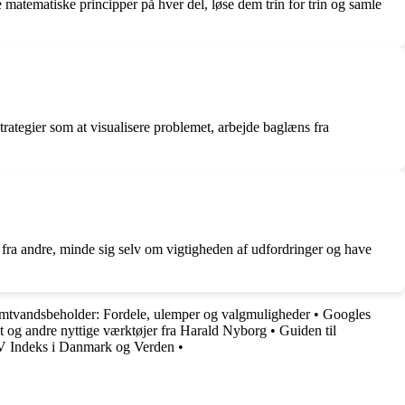
 matematiske principper på hver del, løse dem trin for trin og samle
rategier som at visualisere problemet, arbejde baglæns fra
te fra andre, minde sig selv om vigtigheden af udfordringer og have
tvandsbeholder: Fordele, ulemper og valgmuligheder
•
Googles
t og andre nyttige værktøjer fra Harald Nyborg
•
Guiden til
V Indeks i Danmark og Verden
•