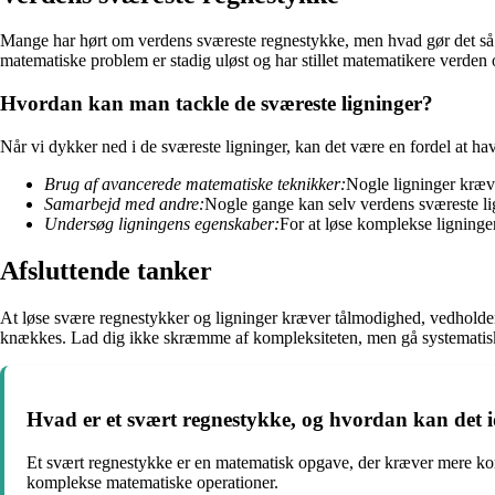
Mange har hørt om verdens sværeste regnestykke, men hvad gør det så 
matematiske problem er stadig uløst og har stillet matematikere verden o
Hvordan kan man tackle de sværeste ligninger?
Når vi dykker ned i de sværeste ligninger, kan det være en fordel at hav
Brug af avancerede matematiske teknikker:
Nogle ligninger kræve
Samarbejd med andre:
Nogle gange kan selv verdens sværeste li
Undersøg ligningens egenskaber:
For at løse komplekse ligninge
Afsluttende tanker
At løse svære regnestykker og ligninger kræver tålmodighed, vedholdenh
knækkes. Lad dig ikke skræmme af kompleksiteten, men gå systematisk
Hvad er et svært regnestykke, og hvordan kan det id
Et svært regnestykke er en matematisk opgave, der kræver mere kompl
komplekse matematiske operationer.