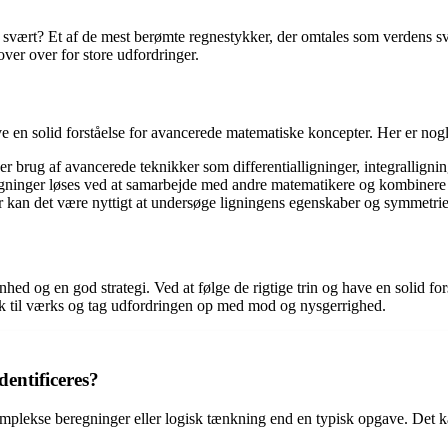
svært? Et af de mest berømte regnestykker, der omtales som verdens s
ver over for store udfordringer.
e en solid forståelse for avancerede matematiske koncepter. Her er nogle 
r brug af avancerede teknikker som differentialligninger, integralligni
gninger løses ved at samarbejde med andre matematikere og kombinere f
r kan det være nyttigt at undersøge ligningens egenskaber og symmetrie
ed og en god strategi. Ved at følge de rigtige trin og have en solid fo
 til værks og tag udfordringen op med mod og nysgerrighed.
entificeres?
ekse beregninger eller logisk tænkning end en typisk opgave. Det kan id