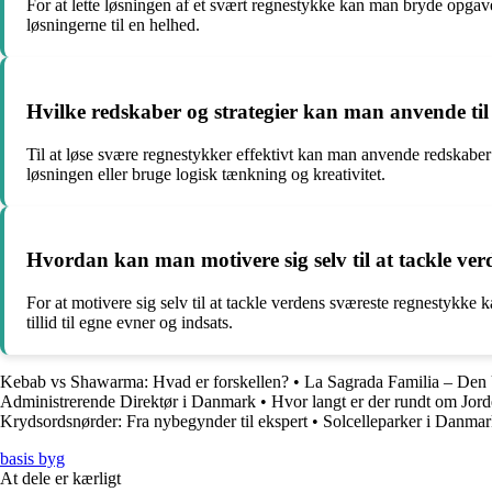
For at lette løsningen af et svært regnestykke kan man bryde opgave
løsningerne til en helhed.
Hvilke redskaber og strategier kan man anvende til 
Til at løse svære regnestykker effektivt kan man anvende redskaber
løsningen eller bruge logisk tænkning og kreativitet.
Hvordan kan man motivere sig selv til at tackle ve
For at motivere sig selv til at tackle verdens sværeste regnestykke 
tillid til egne evner og indsats.
Kebab vs Shawarma: Hvad er forskellen?
•
La Sagrada Familia – Den 
Administrerende Direktør i Danmark
•
Hvor langt er der rundt om Jor
Krydsordsnørder: Fra nybegynder til ekspert
•
Solcelleparker i Danma
basis byg
At dele er kærligt