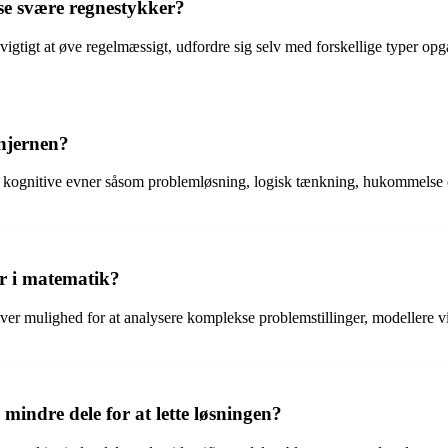
se svære regnestykker?
 vigtigt at øve regelmæssigt, udfordre sig selv med forskellige typer opg
hjernen?
r kognitive evner såsom problemløsning, logisk tænkning, hukommelse 
er i matematik?
iver mulighed for at analysere komplekse problemstillinger, modellere vi
indre dele for at lette løsningen?