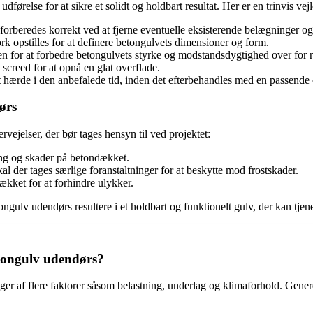
relse for at sikre et solidt og holdbart resultat. Her er en trinvis vejl
forberedes korrekt ved at fjerne eventuelle eksisterende belægninger og 
k opstilles for at definere betongulvets dimensioner og form.
en for at forbedre betongulvets styrke og modstandsdygtighed over for r
creed for at opnå en glat overflade.
hærde i den anbefalede tid, inden det efterbehandles med en passende 
ørs
vejelser, der bør tages hensyn til ved projektet:
ing og skader på betondækket.
l der tages særlige foranstaltninger for at beskytte mod frostskader.
dækket for at forhindre ulykker.
ulv udendørs resultere i et holdbart og funktionelt gulv, der kan tjen
etongulv udendørs?
er af flere faktorer såsom belastning, underlag og klimaforhold. Genere
.