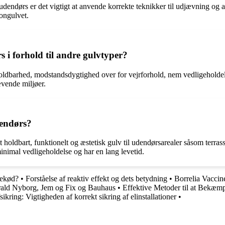
udendørs er det vigtigt at anvende korrekte teknikker til udjævning og af
tongulvet.
s i forhold til andre gulvtyper?
holdbarhed, modstandsdygtighed over for vejrforhold, nem vedligeholdel
vende miljøer.
dendørs?
oldbart, funktionelt og æstetisk gulv til udendørsarealer såsom terrasser
inimal vedligeholdelse og har en lang levetid.
sekød?
•
Forståelse af reaktiv effekt og dets betydning
•
Borrelia Vaccin
rald Nyborg, Jem og Fix og Bauhaus
•
Effektive Metoder til at Bekæ
ikring: Vigtigheden af korrekt sikring af elinstallationer
•