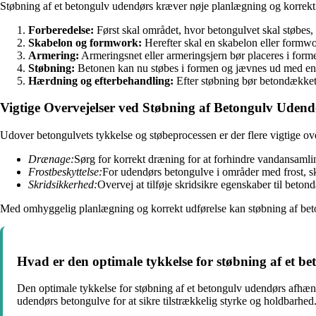
Støbning af et betongulv udendørs kræver nøje planlægning og korrekt udfø
Forberedelse:
Først skal området, hvor betongulvet skal støbes, 
Skabelon og formwork:
Herefter skal en skabelon eller formwor
Armering:
Armeringsnet eller armeringsjern bør placeres i form
Støbning:
Betonen kan nu støbes i formen og jævnes ud med en s
Hærdning og efterbehandling:
Efter støbning bør betondækket 
Vigtige Overvejelser ved Støbning af Betongulv Udend
Udover betongulvets tykkelse og støbeprocessen er der flere vigtige over
Drænage:
Sørg for korrekt dræning for at forhindre vandansaml
Frostbeskyttelse:
For udendørs betongulve i områder med frost, ska
Skridsikkerhed:
Overvej at tilføje skridsikre egenskaber til beton
Med omhyggelig planlægning og korrekt udførelse kan støbning af betong
Hvad er den optimale tykkelse for støbning af et b
Den optimale tykkelse for støbning af et betongulv udendørs afhæng
udendørs betongulve for at sikre tilstrækkelig styrke og holdbarhed