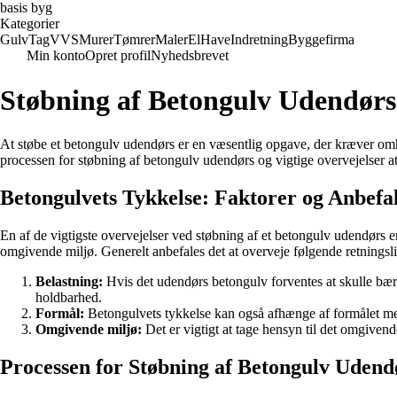
basis byg
Kategorier
Gulv
Tag
VVS
Murer
Tømrer
Maler
El
Have
Indretning
Byggefirma
Min konto
Opret profil
Nyhedsbrevet
Støbning af Betongulv Udendørs:
At støbe et betongulv udendørs er en væsentlig opgave, der kræver omhyg
processen for støbning af betongulv udendørs og vigtige overvejelser at
Betongulvets Tykkelse: Faktorer og Anbefa
En af de vigtigste overvejelser ved støbning af et betongulv udendørs e
omgivende miljø. Generelt anbefales det at overveje følgende retningsli
Belastning:
Hvis det udendørs betongulv forventes at skulle bære 
holdbarhed.
Formål:
Betongulvets tykkelse kan også afhænge af formålet med 
Omgivende miljø:
Det er vigtigt at tage hensyn til det omgiven
Processen for Støbning af Betongulv Udend