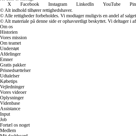
X
Facebook
Instagram
LinkedIn
YouTube
Pin
© Alt indhold tilhører rettighedshaver.
© Alle rettigheder forbeholdes. Vi modtager muligvis en andel af salget,
© Alt materiale på denne side er ophavsretligt beskyttet. Vi deltager i 
Om os
Historien
Vores mission
Om teamet
Understøt
Afdelinger
Emner
Gratis pakker
Prisnedsættelser
Udtalelser
Købetips
Vejledninger
Vores videoer
Oplysninger
Videnbase
Assistance
Input
Job
Fortæl os noget
Medlem
Mit dashboard