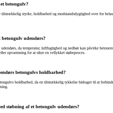
å et betongulv?
kre tilstrækkelig styrke, holdbarhed og modstandsdygtighed over for belas
t betongulv udendørs?
udendørs, da temperatur, luftfugtighed og nedbør kan påvirke betonens h
ller opvarmning for at sikre en vellykket støbeproces.
 udendørs betongulvs holdbarhed?
ongulvs holdbarhed, da en tilstrækkelig tykkelse bidrager til at forhind
ning.
ed støbning af et betongulv udendørs?