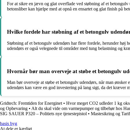
For at sikre en jævn og glat overflade ved støbning af et betongulv 
betonsliber kan hjælpe med at opnå en ensartet og glat finish på be
Hvilke fordele har støbning af et betongulv udendør
Støbning af et betongulv udendørs har flere fordele, herunder høj 
udendørs er også velegnede til områder med tung belastning og kræ
Hvornår bør man overveje at støbe et betongulv u
Man bør overveje at støbe et betongulv udendørs, når man ønsker et h
udendørs kan være en god investering på lang sigt, da det kræver m
Gridtech: Fremtiden for Energinet
•
Hvor meget CO2 udleder 1 kg ok
og Opbevaring
•
Alt du skal vide om varmepumper og tilbehør hos Ha
SIG SAUER P320 – Politiets nye tjenestepistol
•
Mastesikring og Tarifs
basis byg
At dele er kærligt