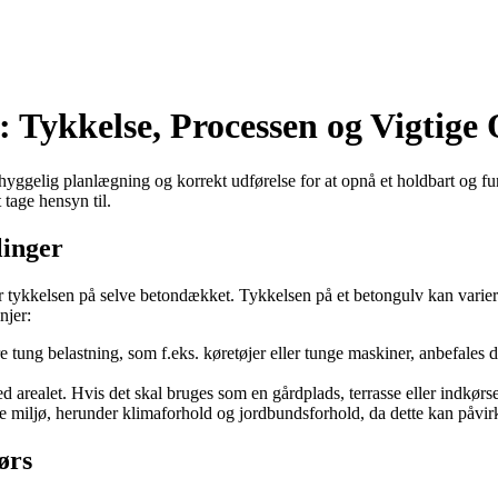
 Tykkelse, Processen og Vigtige 
gelig planlægning og korrekt udførelse for at opnå et holdbart og funkti
 tage hensyn til.
linger
r tykkelsen på selve betondækket. Tykkelsen på et betongulv kan variere
njer:
tung belastning, som f.eks. køretøjer eller tunge maskiner, anbefales de
arealet. Hvis det skal bruges som en gårdplads, terrasse eller indkørse
de miljø, herunder klimaforhold og jordbundsforhold, da dette kan påvirk
ørs