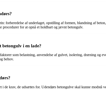
ndørs?
n: forberedelse af underlaget, opstilling af formen, blandning af beto
te procedurer for at opnå et holdbart og jævnt betongulv.
t betongulv i en lade?
 faktorer som belastning, anvendelse af gulvet, isolering, dræning og eve
 og behov.
ndørs?
 i de krav, de udsættes for. Udendørs betongulve skal kunne modstå ve