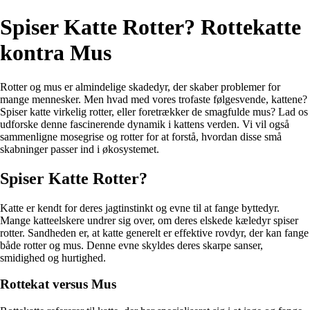
Spiser Katte Rotter? Rottekatte
kontra Mus
Rotter og mus er almindelige skadedyr, der skaber problemer for
mange mennesker. Men hvad med vores trofaste følgesvende, kattene?
Spiser katte virkelig rotter, eller foretrækker de smagfulde mus? Lad os
udforske denne fascinerende dynamik i kattens verden. Vi vil også
sammenligne mosegrise og rotter for at forstå, hvordan disse små
skabninger passer ind i økosystemet.
Spiser Katte Rotter?
Katte er kendt for deres jagtinstinkt og evne til at fange byttedyr.
Mange katteelskere undrer sig over, om deres elskede kæledyr spiser
rotter. Sandheden er, at katte generelt er effektive rovdyr, der kan fange
både rotter og mus. Denne evne skyldes deres skarpe sanser,
smidighed og hurtighed.
Rottekat versus Mus