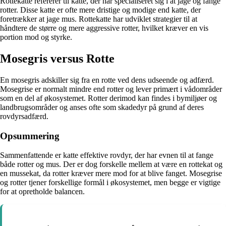
Rottekatte refererer til katte, der har specialiseret sig i at jage og fange
rotter. Disse katte er ofte mere dristige og modige end katte, der
foretrækker at jage mus. Rottekatte har udviklet strategier til at
håndtere de større og mere aggressive rotter, hvilket kræver en vis
portion mod og styrke.
Mosegris versus Rotte
En mosegris adskiller sig fra en rotte ved dens udseende og adfærd.
Mosegrise er normalt mindre end rotter og lever primært i vådområder
som en del af økosystemet. Rotter derimod kan findes i bymiljøer og
landbrugsområder og anses ofte som skadedyr på grund af deres
rovdyrsadfærd.
Opsummering
Sammenfattende er katte effektive rovdyr, der har evnen til at fange
både rotter og mus. Der er dog forskelle mellem at være en rottekat og
en mussekat, da rotter kræver mere mod for at blive fanget. Mosegrise
og rotter tjener forskellige formål i økosystemet, men begge er vigtige
for at opretholde balancen.