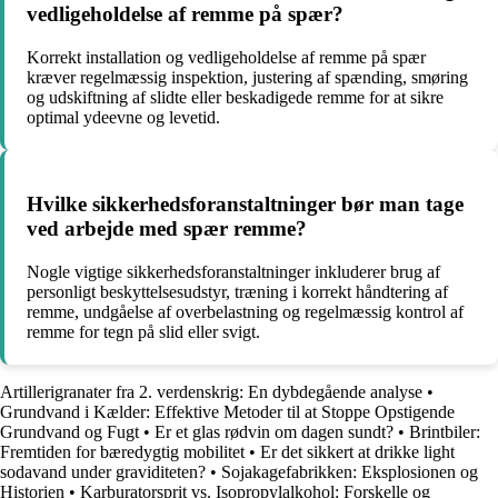
vedligeholdelse af remme på spær?
Korrekt installation og vedligeholdelse af remme på spær
kræver regelmæssig inspektion, justering af spænding, smøring
og udskiftning af slidte eller beskadigede remme for at sikre
optimal ydeevne og levetid.
Hvilke sikkerhedsforanstaltninger bør man tage
ved arbejde med spær remme?
Nogle vigtige sikkerhedsforanstaltninger inkluderer brug af
personligt beskyttelsesudstyr, træning i korrekt håndtering af
remme, undgåelse af overbelastning og regelmæssig kontrol af
remme for tegn på slid eller svigt.
Artillerigranater fra 2. verdenskrig: En dybdegående analyse
•
Grundvand i Kælder: Effektive Metoder til at Stoppe Opstigende
Grundvand og Fugt
•
Er et glas rødvin om dagen sundt?
•
Brintbiler:
Fremtiden for bæredygtig mobilitet
•
Er det sikkert at drikke light
sodavand under graviditeten?
•
Sojakagefabrikken: Eksplosionen og
Historien
•
Karburatorsprit vs. Isopropylalkohol: Forskelle og