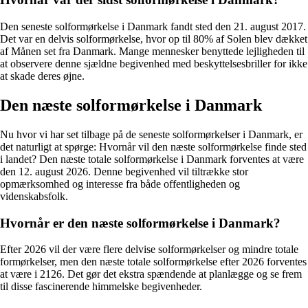
Den seneste solformørkelse i Danmark fandt sted den 21. august 2017.
Det var en delvis solformørkelse, hvor op til 80% af Solen blev dækket
af Månen set fra Danmark. Mange mennesker benyttede lejligheden til
at observere denne sjældne begivenhed med beskyttelsesbriller for ikke
at skade deres øjne.
Den næste solformørkelse i Danmark
Nu hvor vi har set tilbage på de seneste solformørkelser i Danmark, er
det naturligt at spørge: Hvornår vil den næste solformørkelse finde sted
i landet? Den næste totale solformørkelse i Danmark forventes at være
den 12. august 2026. Denne begivenhed vil tiltrække stor
opmærksomhed og interesse fra både offentligheden og
videnskabsfolk.
Hvornår er den næste solformørkelse i Danmark?
Efter 2026 vil der være flere delvise solformørkelser og mindre totale
formørkelser, men den næste totale solformørkelse efter 2026 forventes
at være i 2126. Det gør det ekstra spændende at planlægge og se frem
til disse fascinerende himmelske begivenheder.