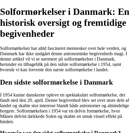
Solformørkelser i Danmark: En
historisk oversigt og fremtidige
begivenheder
Solformørkelser har altid fascineret mennesker over hele verden, og
Danmark har ikke undgået denne astronomiske begivenheds magi. I
denne artikel vil vi se nærmere på solformørkelser i Danmark,
herunder en tilbageblik på den sidste solformørkelse i 1954, samt
hvornår vi kan forvente den næste solformørkelse i landet.
Den sidste solformørkelse i Danmark
I 1954 kunne danskerne opleve en spektakulær solformørkelse, der
fandt sted den 20. april. Denne begivenhed blev set over store dele af
landet og skabte stor interesse blandt både astronomer og almindelige
borgere. Solformørkelsen i 1954 var en delvis formørkelse, hvor
Månen delvist dækkede Solen og skabte en smuk visuel effekt på
himlen.
Hvornår var der sidst solformørkelse i Danmark?