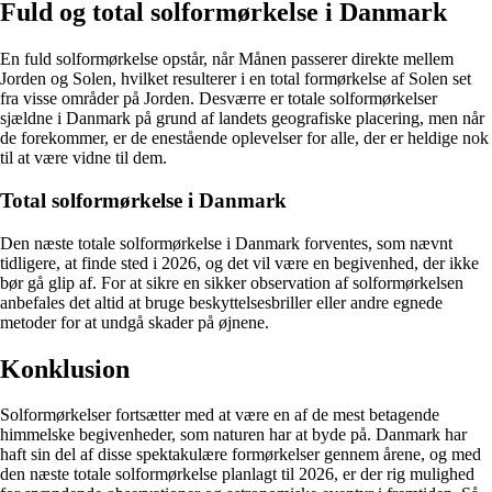
Fuld og total solformørkelse i Danmark
En fuld solformørkelse opstår, når Månen passerer direkte mellem
Jorden og Solen, hvilket resulterer i en total formørkelse af Solen set
fra visse områder på Jorden. Desværre er totale solformørkelser
sjældne i Danmark på grund af landets geografiske placering, men når
de forekommer, er de enestående oplevelser for alle, der er heldige nok
til at være vidne til dem.
Total solformørkelse i Danmark
Den næste totale solformørkelse i Danmark forventes, som nævnt
tidligere, at finde sted i 2026, og det vil være en begivenhed, der ikke
bør gå glip af. For at sikre en sikker observation af solformørkelsen
anbefales det altid at bruge beskyttelsesbriller eller andre egnede
metoder for at undgå skader på øjnene.
Konklusion
Solformørkelser fortsætter med at være en af de mest betagende
himmelske begivenheder, som naturen har at byde på. Danmark har
haft sin del af disse spektakulære formørkelser gennem årene, og med
den næste totale solformørkelse planlagt til 2026, er der rig mulighed