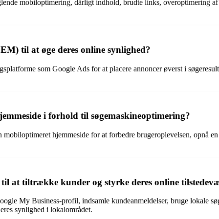
glende mobiloptimering, dårligt indhold, brudte links, overoptimerin
M) til at øge deres online synlighed?
latforme som Google Ads for at placere annoncer øverst i søgeresulta
jemmeside i forhold til søgemaskineoptimering?
n mobiloptimeret hjemmeside for at forbedre brugeroplevelsen, opnå en 
 at tiltrække kunder og styrke deres online tilstedevæ
Google My Business-profil, indsamle kundeanmeldelser, bruge lokale sø
deres synlighed i lokalområdet.