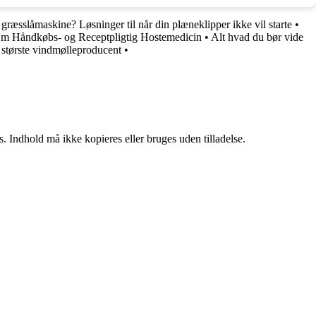
ræsslåmaskine? Løsninger til når din plæneklipper ikke vil starte
•
 Om Håndkøbs- og Receptpligtig Hostemedicin
•
Alt hvad du bør vide
 største vindmølleproducent
•
. Indhold må ikke kopieres eller bruges uden tilladelse.