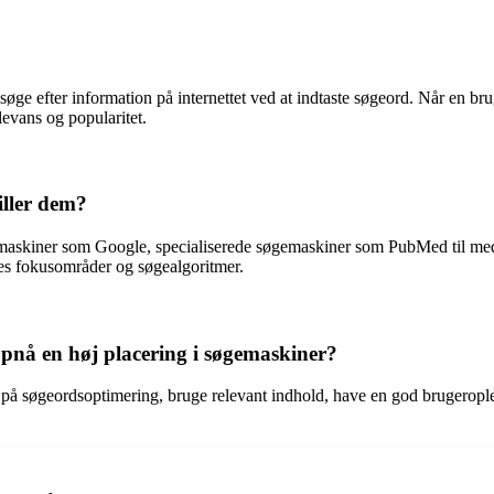
søge efter information på internettet ved at indtaste søgeord. Når en b
levans og popularitet.
iller dem?
gemaskiner som Google, specialiserede søgemaskiner som PubMed til m
eres fokusområder og søgealgoritmer.
pnå en høj placering i søgemaskiner?
på søgeordsoptimering, bruge relevant indhold, have en god brugeroplev