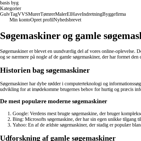
basis byg
Kategorier
Gulv
Tag
VVS
Murer
Tømrer
Maler
El
Have
Indretning
Byggefirma
Min konto
Opret profil
Nyhedsbrevet
Søgemaskiner og gamle søgemas
Søgemaskiner er blevet en uundværlig del af vores online-oplevelse. De 
og se nærmere på nogle af de gamle søgemaskiner, der har formet den di
Historien bag søgemaskiner
Søgemaskiner har dybe rødder i computerteknologi og informationssøg
udvikling for at imødekomme brugernes behov for hurtig og præcis in
De mest populære moderne søgemaskiner
Google: Verdens mest brugte søgemaskine, der bruger komplekse a
Bing: Microsofts søgemaskine, der har sin egen unikke tilgang til
Yahoo: En af de ældste søgemaskiner, der stadig er populær bland
Udforskning af gamle søgemaskiner