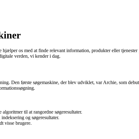
kiner
hjælper os med at finde relevant information, produkter eller tjenester 
gitale verden, vi kender i dag.
ning. Den første søgemaskine, der blev udviklet, var Archie, som deb
formationssøgning.
lgoritmer til at rangordne søgeresultater.
 indeksering og søgeresultater.
t visse brugere.