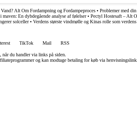
 Vand? Alt Om Fordampning og Fordampeproces
•
Problemer med din g
 maven: En dybdegående analyse af følelser
•
Pectyl Hostesaft – Alt
gerer solceller
•
Verdens største vindmølle og Kinas rolle som verdens
terest
TikTok
Mail
RSS
 når du handler via links på siden.
affiliateprogrammer og kan modtage betaling for køb via henvisningslinks