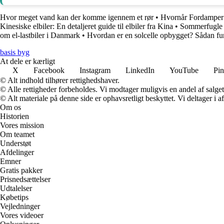
Hvor meget vand kan der komme igennem et rør
•
Hvornår Fordamper
Kinesiske elbiler: En detaljeret guide til elbiler fra Kina
•
Sommerfugle i
om el-lastbiler i Danmark
•
Hvordan er en solcelle opbygget? Sådan fun
basis byg
At dele er kærligt
X
Facebook
Instagram
LinkedIn
YouTube
Pin
© Alt indhold tilhører rettighedshaver.
© Alle rettigheder forbeholdes. Vi modtager muligvis en andel af salget,
© Alt materiale på denne side er ophavsretligt beskyttet. Vi deltager i 
Om os
Historien
Vores mission
Om teamet
Understøt
Afdelinger
Emner
Gratis pakker
Prisnedsættelser
Udtalelser
Købetips
Vejledninger
Vores videoer