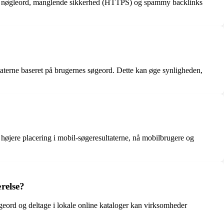
g af nøgleord, manglende sikkerhed (HTTPS) og spammy backlinks
terne baseret på brugernes søgeord. Dette kan øge synligheden,
højere placering i mobil-søgeresultaterne, nå mobilbrugere og
relse?
geord og deltage i lokale online kataloger kan virksomheder