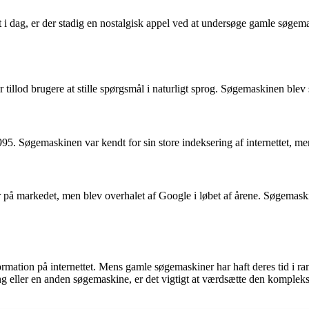
g, er der stadig en nostalgisk appel ved at undersøge gamle søgemaski
illod brugere at stille spørgsmål i naturligt sprog. Søgemaskinen blev 
995. Søgemaskinen var kendt for sin store indeksering af internettet, m
på markedet, men blev overhalet af Google i løbet af årene. Søgemaski
ormation på internettet. Mens gamle søgemaskiner har haft deres tid i r
 eller en anden søgemaskine, er det vigtigt at værdsætte den komplekse 