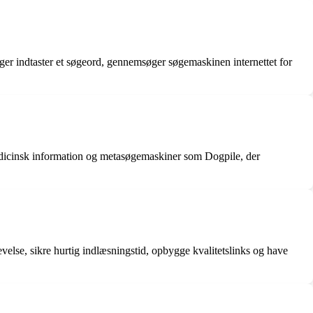
ruger indtaster et søgeord, gennemsøger søgemaskinen internettet for
edicinsk information og metasøgemaskiner som Dogpile, der
else, sikre hurtig indlæsningstid, opbygge kvalitetslinks og have