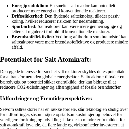
Energiproduktion:
En smeltet salt reaktor kan potentielt
producere mere energi end konventionelle reaktorer.
Driftssikkerhed:
Den flydende saltteknologi tillader passiv
køling, hvilket reducerer risikoen for nedsmeltning.
Sporbarhed:
Saltreaktorer kan være mere gennemsigtige og
lettere at regulere i forhold til konventionelle reaktorer.
Brændstofeffektivitet:
Ved brug af thorium som brændstof kan
saltreaktorer være mere brændstofeffektive og producere mindre
affald.
Potentialet for Salt Atomkraft:
Den øgede interesse for smeltet salt reaktorer skyldes deres potentiale
for at transformere den globale energisektor. Saltreaktorer tilbyder en
bæredygtig og potentiel sikker energikilde, der kan bidrage til at
reducere CO2-udledninger og afhængighed af fossile brændstoffer.
Udfordringer og Fremtidsperspektiver:
Selvom saltreaktorer har en række fordele, står teknologien stadig over
for udfordringer, såsom højere opstartsomkostninger og behovet for
yderligere forskning og udvikling. Ikke desto mindre er fremtiden for
salt atomkraft lovende, da flere lande og virksomheder investerer i at