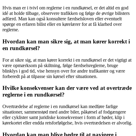
Hvis man er i tvivl om reglerne i en rundkørsel, er det altid en god
idé at holde tilbage, observere trafikken og følge de øvrige bilisters
adfærd. Man kan også konsultere færdselsloven eller eventuelt
spørge en erfaren bilist eller en kørelærer for at få klarhed over
reglerne.
Hvordan kan man sikre sig, at man kører korrekt i
en rundkørsel?
For at sikre sig, at man kører korrekt i en rundkørsel er det vigtigt at
være opmærksom på skiltning, følge færdselsreglerne, bruge
blinklys i god tid, vise hensyn over for andre trafikanter og være
forberedt på at tilpasse sin kørsel efter situationen.
Hvilke konsekvenser kan der være ved at overtræde
reglerne i en rundkørsel?
Overtrædelse af reglerne i en rundkørsel kan medføre farlige
situationer, sammenstød med andre biler, påkørsel af fodgængere
eller cyklister samt juridiske konsekvenser i form af bøder, klip i
kørekortet eller endda retsforfølgelse, hvis overtrædelsen er alvorlig.
Hvordan kan man blive bedre til at navigere i