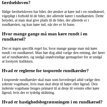
færdselsloven?
Ifølge færdselsloven har biler, der ønsker at køre ind i en rundkørsel,
vigepligt i forhold til de biler, der allerede kører i rundkørslen. Dette
betyder, at man skal give plads til de biler, der allerede er i
rundkørslen, og kun køre ind, når der er fri bane.
Hvor mange gange må man køre rundt i en
rundkørsel?
Der er ingen specifik regel for, hvor mange gange man må køre
rundt i en rundkørsel. Man bør dog altid vælge den retning, der fører
ud af rundkørslen, og undgå unødvendige gentagelser for at undgå
at forstyrre trafikken.
Hvad er reglerne for tosporede rundkørsler?
I tosporede rundkørsler skal man som hovedregel altid vælge den
yderste vognbane, hvis man skal dreje til højre eller ligeud. Den
inderste vognbane bruges primært til at dreje til venstre eller køre
ligeud, hvis der er tydelig skiltning.
Hvad er hastighedsbegrænsningen i en rundkørsel?