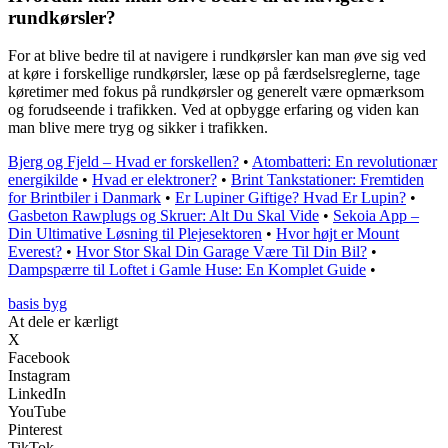
rundkørsler?
For at blive bedre til at navigere i rundkørsler kan man øve sig ved
at køre i forskellige rundkørsler, læse op på færdselsreglerne, tage
køretimer med fokus på rundkørsler og generelt være opmærksom
og forudseende i trafikken. Ved at opbygge erfaring og viden kan
man blive mere tryg og sikker i trafikken.
Bjerg og Fjeld – Hvad er forskellen?
•
Atombatteri: En revolutionær
energikilde
•
Hvad er elektroner?
•
Brint Tankstationer: Fremtiden
for Brintbiler i Danmark
•
Er Lupiner Giftige? Hvad Er Lupin?
•
Gasbeton Rawplugs og Skruer: Alt Du Skal Vide
•
Sekoia App –
Din Ultimative Løsning til Plejesektoren
•
Hvor højt er Mount
Everest?
•
Hvor Stor Skal Din Garage Være Til Din Bil?
•
Dampspærre til Loftet i Gamle Huse: En Komplet Guide
•
basis byg
At dele er kærligt
X
Facebook
Instagram
LinkedIn
YouTube
Pinterest
TikTok