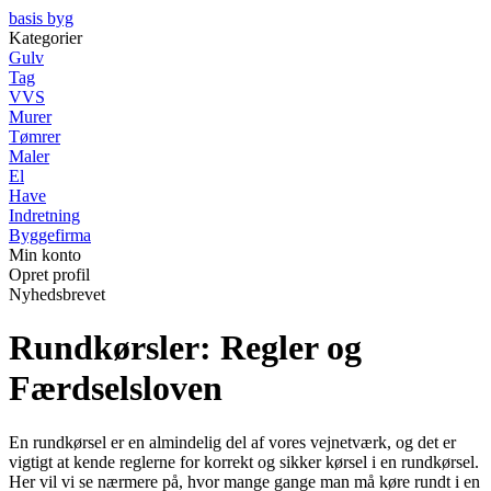
basis byg
Kategorier
Gulv
Tag
VVS
Murer
Tømrer
Maler
El
Have
Indretning
Byggefirma
Min konto
Opret profil
Nyhedsbrevet
Rundkørsler: Regler og
Færdselsloven
En rundkørsel er en almindelig del af vores vejnetværk, og det er
vigtigt at kende reglerne for korrekt og sikker kørsel i en rundkørsel.
Her vil vi se nærmere på, hvor mange gange man må køre rundt i en