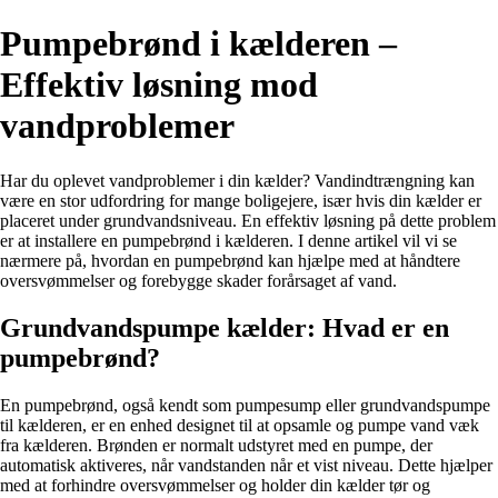
Pumpebrønd i kælderen –
Effektiv løsning mod
vandproblemer
Har du oplevet vandproblemer i din kælder? Vandindtrængning kan
være en stor udfordring for mange boligejere, især hvis din kælder er
placeret under grundvandsniveau. En effektiv løsning på dette problem
er at installere en pumpebrønd i kælderen. I denne artikel vil vi se
nærmere på, hvordan en pumpebrønd kan hjælpe med at håndtere
oversvømmelser og forebygge skader forårsaget af vand.
Grundvandspumpe kælder: Hvad er en
pumpebrønd?
En pumpebrønd, også kendt som pumpesump eller grundvandspumpe
til kælderen, er en enhed designet til at opsamle og pumpe vand væk
fra kælderen. Brønden er normalt udstyret med en pumpe, der
automatisk aktiveres, når vandstanden når et vist niveau. Dette hjælper
med at forhindre oversvømmelser og holder din kælder tør og