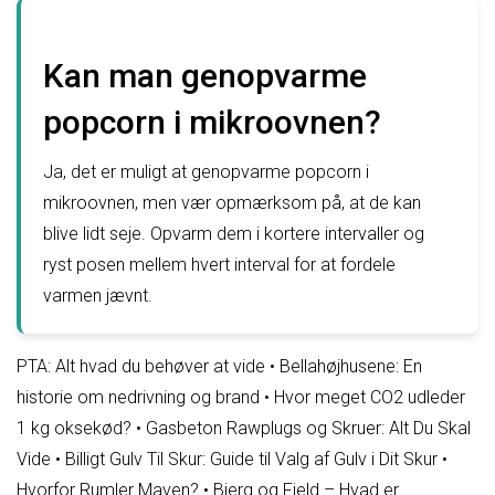
Kan man genopvarme
popcorn i mikroovnen?
Ja, det er muligt at genopvarme popcorn i
mikroovnen, men vær opmærksom på, at de kan
blive lidt seje. Opvarm dem i kortere intervaller og
ryst posen mellem hvert interval for at fordele
varmen jævnt.
PTA: Alt hvad du behøver at vide
•
Bellahøjhusene: En
historie om nedrivning og brand
•
Hvor meget CO2 udleder
1 kg oksekød?
•
Gasbeton Rawplugs og Skruer: Alt Du Skal
Vide
•
Billigt Gulv Til Skur: Guide til Valg af Gulv i Dit Skur
•
Hvorfor Rumler Maven?
•
Bjerg og Fjeld – Hvad er