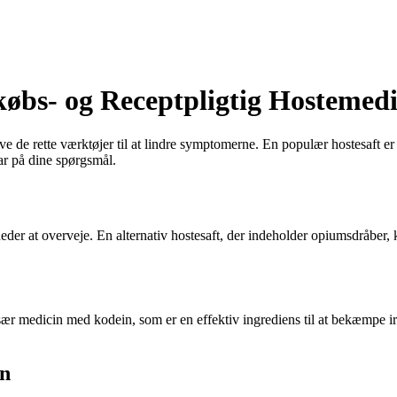
øbs- og Receptpligtig Hostemedi
ave de rette værktøjer til at lindre symptomerne. En populær hostesaft e
ar på dine spørgsmål.
gheder at overveje. En alternativ hostesaft, der indeholder opiumsdråber,
ær medicin med kodein, som er en effektiv ingrediens til at bekæmpe irr
in