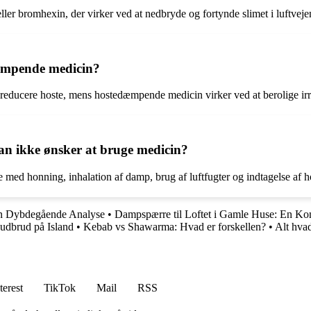
ler bromhexin, der virker ved at nedbryde og fortynde slimet i luftvejene
dæmpende medicin?
 reducere hoste, mens hostedæmpende medicin virker ved at berolige irr
n ikke ønsker at bruge medicin?
e med honning, inhalation af damp, brug af luftfugter og indtagelse af 
n Dybdegående Analyse
•
Dampspærre til Loftet i Gamle Huse: En Ko
udbrud på Island
•
Kebab vs Shawarma: Hvad er forskellen?
•
Alt hvad
terest
TikTok
Mail
RSS