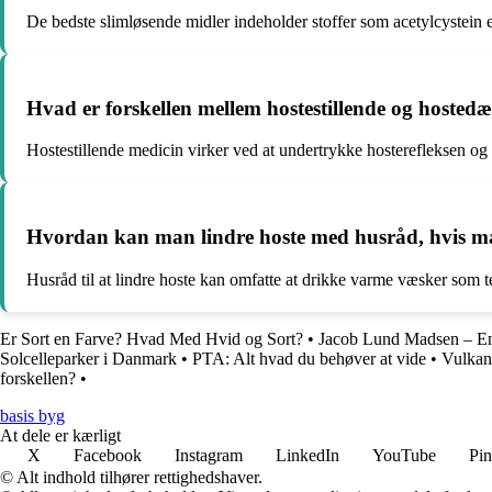
De bedste slimløsende midler indeholder stoffer som acetylcystein el
Hvad er forskellen mellem hostestillende og hoste
Hostestillende medicin virker ved at undertrykke hosterefleksen og
Hvordan kan man lindre hoste med husråd, hvis ma
Husråd til at lindre hoste kan omfatte at drikke varme væsker som t
Er Sort en Farve? Hvad Med Hvid og Sort?
•
Jacob Lund Madsen – E
Solcelleparker i Danmark
•
PTA: Alt hvad du behøver at vide
•
Vulkan
forskellen?
•
basis byg
At dele er kærligt
X
Facebook
Instagram
LinkedIn
YouTube
Pin
© Alt indhold tilhører rettighedshaver.