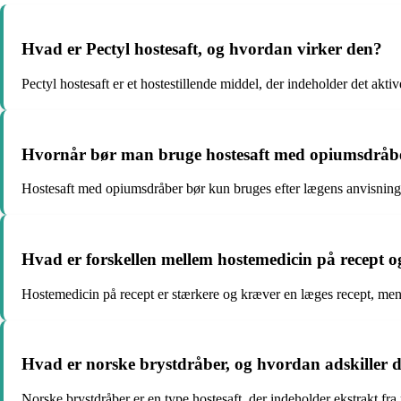
Hvad er Pectyl hostesaft, og hvordan virker den?
Pectyl hostesaft er et hostestillende middel, der indeholder det akti
Hvornår bør man bruge hostesaft med opiumsdråb
Hostesaft med opiumsdråber bør kun bruges efter lægens anvisning,
Hvad er forskellen mellem hostemedicin på recept
Hostemedicin på recept er stærkere og kræver en læges recept, me
Hvad er norske brystdråber, og hvordan adskiller de
Norske brystdråber er en type hostesaft, der indeholder ekstrakt fra