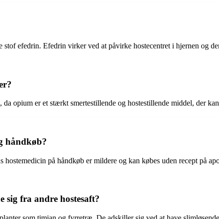
ve stof efedrin. Efedrin virker ved at påvirke hostecentret i hjernen og d
er?
 da opium er et stærkt smertestillende og hostestillende middel, der 
 og håndkøb?
ns hostemedicin på håndkøb er mildere og kan købes uden recept på apo
 sig fra andre hostesaft?
 planter som timian og fyrretræ. De adskiller sig ved at have slimløsende