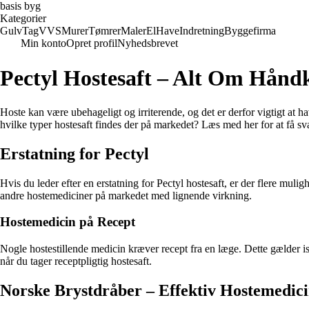
basis byg
Kategorier
Gulv
Tag
VVS
Murer
Tømrer
Maler
El
Have
Indretning
Byggefirma
Min konto
Opret profil
Nyhedsbrevet
Pectyl Hostesaft – Alt Om Håndk
Hoste kan være ubehageligt og irriterende, og det er derfor vigtigt at h
hvilke typer hostesaft findes der på markedet? Læs med her for at få sv
Erstatning for Pectyl
Hvis du leder efter en erstatning for Pectyl hostesaft, er der flere muli
andre hostemediciner på markedet med lignende virkning.
Hostemedicin på Recept
Nogle hostestillende medicin kræver recept fra en læge. Dette gælder is
når du tager receptpligtig hostesaft.
Norske Brystdråber – Effektiv Hostemedic