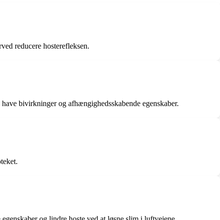
erved reducere hosterefleksen.
kan have bivirkninger og afhængighedsskabende egenskaber.
teket.
 egenskaber og lindre hoste ved at løsne slim i luftvejene.