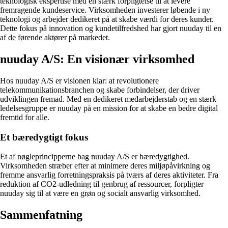
teknologisk ekspertise med en stærk forpligtelse til at levere
fremragende kundeservice. Virksomheden investerer løbende i ny
teknologi og arbejder dedikeret på at skabe værdi for deres kunder.
Dette fokus på innovation og kundetilfredshed har gjort nuuday til en
af de førende aktører på markedet.
nuuday A/S: En visionær virksomhed
Hos nuuday A/S er visionen klar: at revolutionere
telekommunikationsbranchen og skabe forbindelser, der driver
udviklingen fremad. Med en dedikeret medarbejderstab og en stærk
ledelsesgruppe er nuuday på en mission for at skabe en bedre digital
fremtid for alle.
Et bæredygtigt fokus
Et af nøgleprincipperne bag nuuday A/S er bæredygtighed.
Virksomheden stræber efter at minimere deres miljøpåvirkning og
fremme ansvarlig forretningspraksis på tværs af deres aktiviteter. Fra
reduktion af CO2-udledning til genbrug af ressourcer, forpligter
nuuday sig til at være en grøn og socialt ansvarlig virksomhed.
Sammenfatning