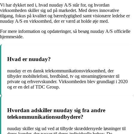
Vi har dykket ned i, hvad nuuday A/S står for, og hvordan
virksomheden skiller sig ud på markedet. Med deres innovative
tilgang, fokus på kvalitet og bæredygtighed samt visionære ledelse er
nuuday A/S en virksomhed, der er værd at holde øje med.
For mere information og opdateringer, så besøg nuuday A/S officielle
hjemmeside.
Hvad er nuuday?
nuuday er en dansk telekommunikationsvirksomhed, der
tilbyder mobiltelefoni, bredbånd, tv og streamingtjenester til
private og erhvervskunder. Virksomheden blev grundlagt i 2020
og er en del af TDC Group.
Hvordan adskiller nuuday sig fra andre
telekommunikationsudbydere?
nuuday skiller sig ud ved at tilbyde skræddersyede løsninger til
deres kunder, der passer til deres individuelle behov. De