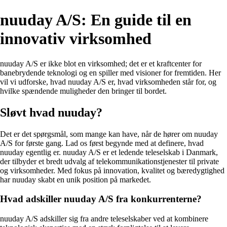
nuuday A/S: En guide til en
innovativ virksomhed
nuuday A/S er ikke blot en virksomhed; det er et kraftcenter for
banebrydende teknologi og en spiller med visioner for fremtiden. Her
vil vi udforske, hvad nuuday A/S er, hvad virksomheden står for, og
hvilke spændende muligheder den bringer til bordet.
Sløvt hvad nuuday?
Det er det spørgsmål, som mange kan have, når de hører om nuuday
A/S for første gang. Lad os først begynde med at definere, hvad
nuuday egentlig er. nuuday A/S er et ledende teleselskab i Danmark,
der tilbyder et bredt udvalg af telekommunikationstjenester til private
og virksomheder. Med fokus på innovation, kvalitet og bæredygtighed
har nuuday skabt en unik position på markedet.
Hvad adskiller nuuday A/S fra konkurrenterne?
nuuday A/S adskiller sig fra andre teleselskaber ved at kombinere