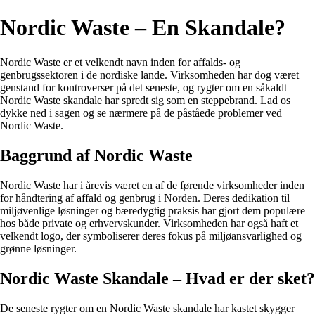
Nordic Waste – En Skandale?
Nordic Waste er et velkendt navn inden for affalds- og
genbrugssektoren i de nordiske lande. Virksomheden har dog været
genstand for kontroverser på det seneste, og rygter om en såkaldt
Nordic Waste skandale har spredt sig som en steppebrand. Lad os
dykke ned i sagen og se nærmere på de påståede problemer ved
Nordic Waste.
Baggrund af Nordic Waste
Nordic Waste har i årevis været en af de førende virksomheder inden
for håndtering af affald og genbrug i Norden. Deres dedikation til
miljøvenlige løsninger og bæredygtig praksis har gjort dem populære
hos både private og erhvervskunder. Virksomheden har også haft et
velkendt logo, der symboliserer deres fokus på miljøansvarlighed og
grønne løsninger.
Nordic Waste Skandale – Hvad er der sket?
De seneste rygter om en Nordic Waste skandale har kastet skygger