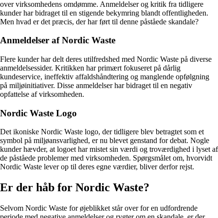
over virksomhedens omdømme. Anmeldelser og kritik fra tidligere
kunder har bidraget til en stigende bekymring blandt offentligheden.
Men hvad er det præcis, der har ført til denne påståede skandale?
Anmeldelser af Nordic Waste
Flere kunder har delt deres utilfredshed med Nordic Waste på diverse
anmeldelsessider. Kritikken har primært fokuseret på dårlig
kundeservice, ineffektiv affaldshåndtering og manglende opfølgning
på miljøinitiativer. Disse anmeldelser har bidraget til en negativ
opfattelse af virksomheden.
Nordic Waste Logo
Det ikoniske Nordic Waste logo, der tidligere blev betragtet som et
symbol på miljøansvarlighed, er nu blevet genstand for debat. Nogle
kunder hævder, at logoet har mistet sin værdi og troværdighed i lyset af
de påståede problemer med virksomheden. Spørgsmålet om, hvorvidt
Nordic Waste lever op til deres egne værdier, bliver derfor rejst.
Er der håb for Nordic Waste?
Selvom Nordic Waste for øjeblikket står over for en udfordrende
periode med negative anmeldelser og rygter om en skandale, er der