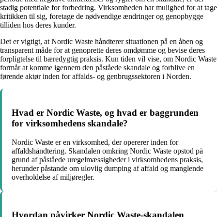
stadig potentiale for forbedring. Virksomheden har mulighed for at tage
kritikken til sig, foretage de nødvendige ændringer og genopbygge
tilliden hos deres kunder.
Det er vigtigt, at Nordic Waste håndterer situationen på en åben og
transparent måde for at genoprette deres omdømme og bevise deres
forpligtelse til bæredygtig praksis. Kun tiden vil vise, om Nordic Waste
formår at komme igennem den påståede skandale og forblive en
førende aktør inden for affalds- og genbrugssektoren i Norden.
Hvad er Nordic Waste, og hvad er baggrunden
for virksomhedens skandale?
Nordic Waste er en virksomhed, der opererer inden for
affaldshåndtering. Skandalen omkring Nordic Waste opstod på
grund af påståede uregelmæssigheder i virksomhedens praksis,
herunder påstande om ulovlig dumping af affald og manglende
overholdelse af miljøregler.
Hvordan påvirker Nordic Waste-skandalen