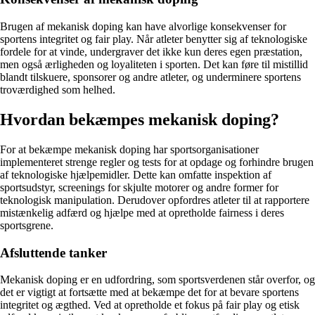
Brugen af mekanisk doping kan have alvorlige konsekvenser for
sportens integritet og fair play. Når atleter benytter sig af teknologiske
fordele for at vinde, undergraver det ikke kun deres egen præstation,
men også ærligheden og loyaliteten i sporten. Det kan føre til mistillid
blandt tilskuere, sponsorer og andre atleter, og underminere sportens
troværdighed som helhed.
Hvordan bekæmpes mekanisk doping?
For at bekæmpe mekanisk doping har sportsorganisationer
implementeret strenge regler og tests for at opdage og forhindre brugen
af teknologiske hjælpemidler. Dette kan omfatte inspektion af
sportsudstyr, screenings for skjulte motorer og andre former for
teknologisk manipulation. Derudover opfordres atleter til at rapportere
mistænkelig adfærd og hjælpe med at opretholde fairness i deres
sportsgrene.
Afsluttende tanker
Mekanisk doping er en udfordring, som sportsverdenen står overfor, og
det er vigtigt at fortsætte med at bekæmpe det for at bevare sportens
integritet og ægthed. Ved at opretholde et fokus på fair play og etisk