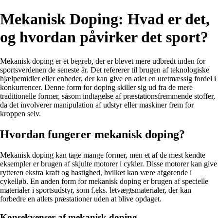
Mekanisk Doping: Hvad er det,
og hvordan påvirker det sport?
Mekanisk doping er et begreb, der er blevet mere udbredt inden for
sportsverdenen de seneste år. Det refererer til brugen af teknologiske
hjælpemidler eller enheder, der kan give en atlet en uretmæssig fordel i
konkurrencer. Denne form for doping skiller sig ud fra de mere
traditionelle former, såsom indtagelse af præstationsfremmende stoffer,
da det involverer manipulation af udstyr eller maskiner frem for
kroppen selv.
Hvordan fungerer mekanisk doping?
Mekanisk doping kan tage mange former, men et af de mest kendte
eksempler er brugen af skjulte motorer i cykler. Disse motorer kan give
rytteren ekstra kraft og hastighed, hvilket kan være afgørende i
cykelløb. En anden form for mekanisk doping er brugen af specielle
materialer i sportsudstyr, som f.eks. letvægtsmaterialer, der kan
forbedre en atlets præstationer uden at blive opdaget.
Konsekvenser af mekanisk doping