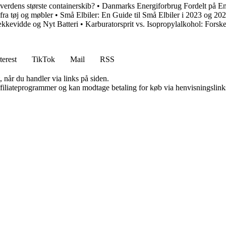
verdens største containerskib?
•
Danmarks Energiforbrug Fordelt på En
 fra tøj og møbler
•
Små Elbiler: En Guide til Små Elbiler i 2023 og 20
kkevidde og Nyt Batteri
•
Karburatorsprit vs. Isopropylalkohol: Forsk
terest
TikTok
Mail
RSS
 når du handler via links på siden.
affiliateprogrammer og kan modtage betaling for køb via henvisningslinks