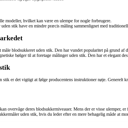
le modeller, hvilket kan være en ulempe for nogle forbrugere.
uden stik have en mindre præcis måling sammenlignet med traditionell
markedet
at måle blodsukkeret uden stik. Den har vundet popularitet på grund af
tiske bølger til at foretage målinger uden stik. Den har et elegant de
stik
n stik er det vigtigt at følge producentens instruktioner nøje. Generelt
 kan overvåge deres blodsukkerniveauer. Mens der er visse ulemper, er f
kkermåler uden stik, hvis du leder efter en mere behagelig måde at mon