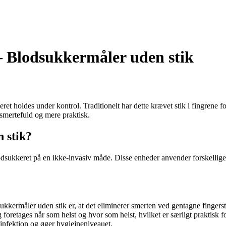
– Blodsukkermåler uden stik
keret holdes under kontrol. Traditionelt har dette krævet stik i fingrene 
 smertefuld og mere praktisk.
 stik?
dsukkeret på en ikke-invasiv måde. Disse enheder anvender forskellige m
kkermåler uden stik er, at det eliminerer smerten ved gentagne fingerst
foretages når som helst og hvor som helst, hvilket er særligt praktisk f
infektion og øger hygiejneniveauet.