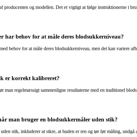
f producenten og modellen. Det er vigtigt at følge instruktionerne i br
er har behov for at måle deres blodsukkerniveau?
 med behov for at måle deres blodsukkerniveau, men det kan variere afhæ
 er korrekt kalibreret?
, bør man regelmæssigt sammenligne resultaterne med en traditionel blod
, når man bruger en blodsukkermåler uden stik?
en stik, inkluderer at sikre, at huden er ren og tør før måling, undgå a