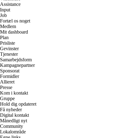
Assistance
Input
Job
Fortæl os noget
Medlem
Mit dashboard
Plan
Prisliste
Gevinster
Tjenester
Samarbejdsform
Kampagnepartner
Sponsorat
Formidler
Allieret
Presse
Kom i kontakt
Gruppe
Hold dig opdateret
Få nyheder
Digital kontakt
Månedligt nyt
Community
Lokalområde
Egne links