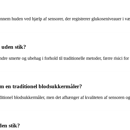
nem huden ved hjælp af sensorer, der registrerer glukoseniveauer i væv
 uden stik?
dre smerte og ubehag i forhold til traditionelle metoder, færre risici
som en traditionel blodsukkermåler?
itionel blodsukkermåler, men det afhænger af kvaliteten af sensoren og 
en stik?