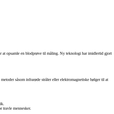
for at opsamle en blodprøve til måling. Ny teknologi har imidlertid gjort
etoder såsom infrarøde stråler eller elektromagnetiske bølger til at
ik.
or travle mennesker.