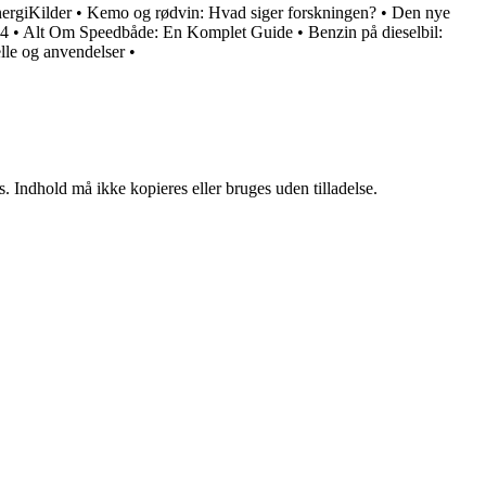
ergiKilder
•
Kemo og rødvin: Hvad siger forskningen?
•
Den nye
24
•
Alt Om Speedbåde: En Komplet Guide
•
Benzin på dieselbil:
elle og anvendelser
•
. Indhold må ikke kopieres eller bruges uden tilladelse.