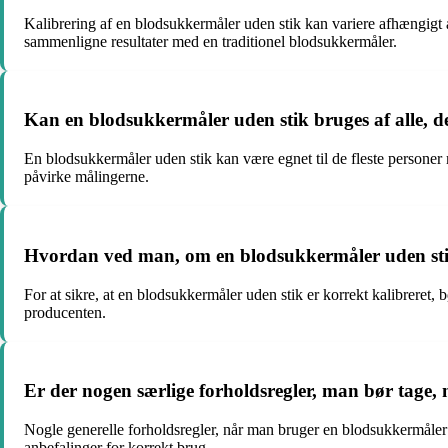
Kalibrering af en blodsukkermåler uden stik kan variere afhængigt a
sammenligne resultater med en traditionel blodsukkermåler.
Kan en blodsukkermåler uden stik bruges af alle, d
En blodsukkermåler uden stik kan være egnet til de fleste personer
påvirke målingerne.
Hvordan ved man, om en blodsukkermåler uden stik
For at sikre, at en blodsukkermåler uden stik er korrekt kalibreret
producenten.
Er der nogen særlige forholdsregler, man bør tage
Nogle generelle forholdsregler, når man bruger en blodsukkermåler ud
anbefalinger for korrekt brug.