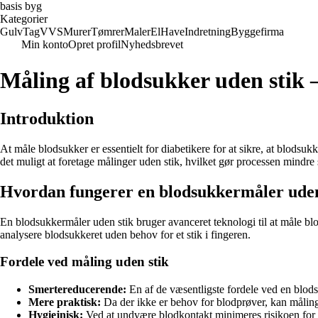
basis byg
Kategorier
Gulv
Tag
VVS
Murer
Tømrer
Maler
El
Have
Indretning
Byggefirma
Min konto
Opret profil
Nyhedsbrevet
Måling af blodsukker uden stik 
Introduktion
At måle blodsukker er essentielt for diabetikere for at sikre, at blodsuk
det muligt at foretage målinger uden stik, hvilket gør processen mindre
Hvordan fungerer en blodsukkermåler uden
En blodsukkermåler uden stik bruger avanceret teknologi til at måle blo
analysere blodsukkeret uden behov for et stik i fingeren.
Fordele ved måling uden stik
Smertereducerende:
En af de væsentligste fordele ved en blodsu
Mere praktisk:
Da der ikke er behov for blodprøver, kan måling 
Hygiejnisk:
Ved at undvære blodkontakt minimeres risikoen for 