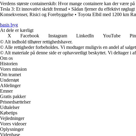
Verdens største containerskib: Hvor mange containere kan der være på 
Tesla 3: Et innovativt skridt fremad
•
Sådan fjerner du effektivt røglugt
Konsekvenser, Risici og Forebyggelse
•
Toyota Elbil med 1200 km Ræ
basis byg
At dele er kærligt
X
Facebook
Instagram
LinkedIn
YouTube
Pin
© Alt indhold tilhører rettighedshaver.
© Alle rettigheder forbeholdes. Vi modtager muligvis en andel af salget,
© Alt materiale på denne side er ophavsretligt beskyttet. Vi deltager i 
Om os
Historien
Vores mission
Om teamet
Understøt
Afdelinger
Emner
Gratis pakker
Prisnedsættelser
Udtalelser
Købetips
Vejledninger
Vores videoer
Oplysninger
Videnbase