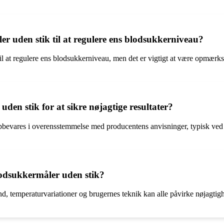
r uden stik til at regulere ens blodsukkerniveau?
til at regulere ens blodsukkerniveau, men det er vigtigt at være opmærk
n stik for at sikre nøjagtige resultater?
k opbevares i overensstemmelse med producentens anvisninger, typisk ve
lodsukkermåler uden stik?
and, temperaturvariationer og brugernes teknik kan alle påvirke nøjagtig