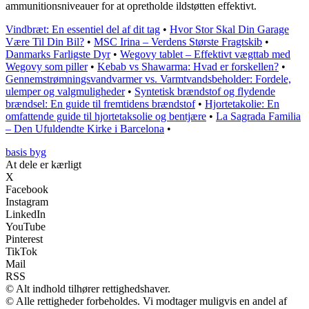
ammunitionsniveauer for at opretholde ildstøtten effektivt.
Vindbræt: En essentiel del af dit tag
•
Hvor Stor Skal Din Garage
Være Til Din Bil?
•
MSC Irina – Verdens Største Fragtskib
•
Danmarks Farligste Dyr
•
Wegovy tablet – Effektivt vægttab med
Wegovy som piller
•
Kebab vs Shawarma: Hvad er forskellen?
•
Gennemstrømningsvandvarmer vs. Varmtvandsbeholder: Fordele,
ulemper og valgmuligheder
•
Syntetisk brændstof og flydende
brændsel: En guide til fremtidens brændstof
•
Hjortetakolie: En
omfattende guide til hjortetaksolie og bentjære
•
La Sagrada Familia
– Den Ufuldendte Kirke i Barcelona
•
basis byg
At dele er kærligt
X
Facebook
Instagram
LinkedIn
YouTube
Pinterest
TikTok
Mail
RSS
© Alt indhold tilhører rettighedshaver.
© Alle rettigheder forbeholdes. Vi modtager muligvis en andel af