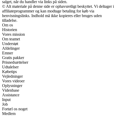
salget, når du handler via links på siden.
© Alt materiale på denne side er ophavsretligt beskyttet. Vi deltager i
affiliateprogrammer og kan modtage betaling for køb via
henvisningslinks. Indhold må ikke kopieres eller bruges uden
tilladelse.
Om os
Historien
Vores mission
Om teamet
Understøt
Afdelinger
Emner
Gratis pakker
Prisnedsættelser
Udtalelser
Købetips
Vejledninger
Vores videoer
Oplysninger
Videnbase
Assistance
Input
Job
Fortæl os noget
Medlem