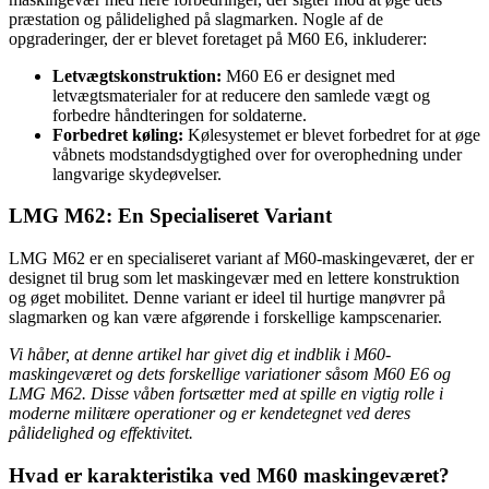
præstation og pålidelighed på slagmarken. Nogle af de
opgraderinger, der er blevet foretaget på M60 E6, inkluderer:
Letvægtskonstruktion:
M60 E6 er designet med
letvægtsmaterialer for at reducere den samlede vægt og
forbedre håndteringen for soldaterne.
Forbedret køling:
Kølesystemet er blevet forbedret for at øge
våbnets modstandsdygtighed over for overophedning under
langvarige skydeøvelser.
LMG M62: En Specialiseret Variant
LMG M62 er en specialiseret variant af M60-maskingeværet, der er
designet til brug som let maskingevær med en lettere konstruktion
og øget mobilitet. Denne variant er ideel til hurtige manøvrer på
slagmarken og kan være afgørende i forskellige kampscenarier.
Vi håber, at denne artikel har givet dig et indblik i M60-
maskingeværet og dets forskellige variationer såsom M60 E6 og
LMG M62. Disse våben fortsætter med at spille en vigtig rolle i
moderne militære operationer og er kendetegnet ved deres
pålidelighed og effektivitet.
Hvad er karakteristika ved M60 maskingeværet?