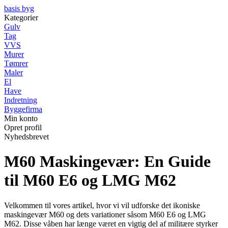
basis byg
Kategorier
Gulv
Tag
VVS
Murer
Tømrer
Maler
El
Have
Indretning
Byggefirma
Min konto
Opret profil
Nyhedsbrevet
M60 Maskingevær: En Guide
til M60 E6 og LMG M62
Velkommen til vores artikel, hvor vi vil udforske det ikoniske
maskingevær M60 og dets variationer såsom M60 E6 og LMG
M62. Disse våben har længe været en vigtig del af militære styrker