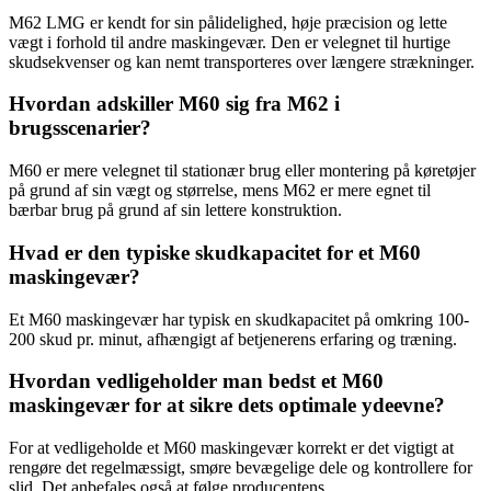
M62 LMG er kendt for sin pålidelighed, høje præcision og lette
vægt i forhold til andre maskingevær. Den er velegnet til hurtige
skudsekvenser og kan nemt transporteres over længere strækninger.
Hvordan adskiller M60 sig fra M62 i
brugsscenarier?
M60 er mere velegnet til stationær brug eller montering på køretøjer
på grund af sin vægt og størrelse, mens M62 er mere egnet til
bærbar brug på grund af sin lettere konstruktion.
Hvad er den typiske skudkapacitet for et M60
maskingevær?
Et M60 maskingevær har typisk en skudkapacitet på omkring 100-
200 skud pr. minut, afhængigt af betjenerens erfaring og træning.
Hvordan vedligeholder man bedst et M60
maskingevær for at sikre dets optimale ydeevne?
For at vedligeholde et M60 maskingevær korrekt er det vigtigt at
rengøre det regelmæssigt, smøre bevægelige dele og kontrollere for
slid. Det anbefales også at følge producentens