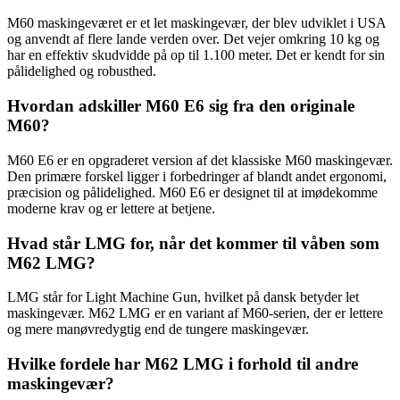
M60 maskingeværet er et let maskingevær, der blev udviklet i USA
og anvendt af flere lande verden over. Det vejer omkring 10 kg og
har en effektiv skudvidde på op til 1.100 meter. Det er kendt for sin
pålidelighed og robusthed.
Hvordan adskiller M60 E6 sig fra den originale
M60?
M60 E6 er en opgraderet version af det klassiske M60 maskingevær.
Den primære forskel ligger i forbedringer af blandt andet ergonomi,
præcision og pålidelighed. M60 E6 er designet til at imødekomme
moderne krav og er lettere at betjene.
Hvad står LMG for, når det kommer til våben som
M62 LMG?
LMG står for Light Machine Gun, hvilket på dansk betyder let
maskingevær. M62 LMG er en variant af M60-serien, der er lettere
og mere manøvredygtig end de tungere maskingevær.
Hvilke fordele har M62 LMG i forhold til andre
maskingevær?