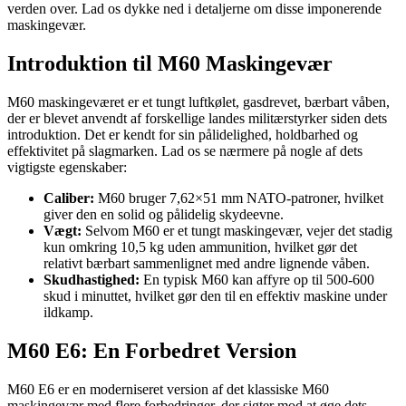
verden over. Lad os dykke ned i detaljerne om disse imponerende
maskingevær.
Introduktion til M60 Maskingevær
M60 maskingeværet er et tungt luftkølet, gasdrevet, bærbart våben,
der er blevet anvendt af forskellige landes militærstyrker siden dets
introduktion. Det er kendt for sin pålidelighed, holdbarhed og
effektivitet på slagmarken. Lad os se nærmere på nogle af dets
vigtigste egenskaber:
Caliber:
M60 bruger 7,62×51 mm NATO-patroner, hvilket
giver den en solid og pålidelig skydeevne.
Vægt:
Selvom M60 er et tungt maskingevær, vejer det stadig
kun omkring 10,5 kg uden ammunition, hvilket gør det
relativt bærbart sammenlignet med andre lignende våben.
Skudhastighed:
En typisk M60 kan affyre op til 500-600
skud i minuttet, hvilket gør den til en effektiv maskine under
ildkamp.
M60 E6: En Forbedret Version
M60 E6 er en moderniseret version af det klassiske M60
maskingevær med flere forbedringer, der sigter mod at øge dets