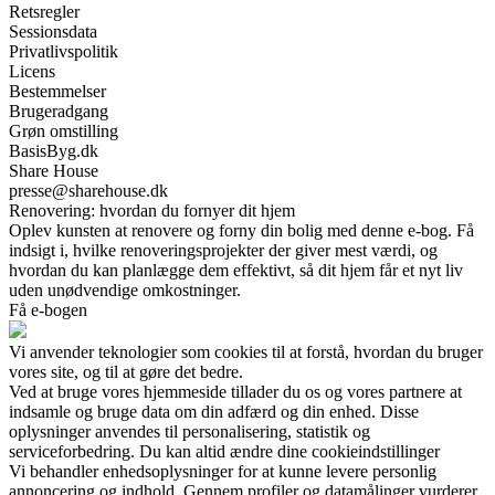
Retsregler
Sessionsdata
Privatlivspolitik
Licens
Bestemmelser
Brugeradgang
Grøn omstilling
BasisByg.dk
Share House
presse@sharehouse.dk
Renovering: hvordan du fornyer dit hjem
Oplev kunsten at renovere og forny din bolig med denne e-bog. Få
indsigt i, hvilke renoveringsprojekter der giver mest værdi, og
hvordan du kan planlægge dem effektivt, så dit hjem får et nyt liv
uden unødvendige omkostninger.
Få e-bogen
Vi anvender teknologier som cookies til at forstå, hvordan du bruger
vores site, og til at gøre det bedre.
Ved at bruge vores hjemmeside tillader du os og vores partnere at
indsamle og bruge data om din adfærd og din enhed. Disse
oplysninger anvendes til personalisering, statistik og
serviceforbedring. Du kan altid ændre dine cookieindstillinger
Vi behandler enhedsoplysninger for at kunne levere personlig
annoncering og indhold. Gennem profiler og datamålinger vurderer