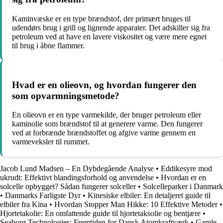
Kaminvæske er en type brændstof, der primært bruges til
udendørs brug i grill og lignende apparater. Det adskiller sig fra
petroleum ved at have en lavere viskositet og være mere egnet
til brug i åbne flammer.
Hvad er en olieovn, og hvordan fungerer den
som opvarmningsmetode?
En olieovn er en type varmekilde, der bruger petroleum eller
kaminolie som brændstof til at generere varme. Den fungerer
ved at forbrænde brændstoffet og afgive varme gennem en
varmeveksler til rummet.
Jacob Lund Madsen – En Dybdegående Analyse
•
Eddikesyre mod
ukrudt: Effektivt blandingsforhold og anvendelse
•
Hvordan er en
solcelle opbygget? Sådan fungerer solceller
•
Solcelleparker i Danmark
•
Danmarks Farligste Dyr
•
Kinesiske elbiler: En detaljeret guide til
elbiler fra Kina
•
Hvordan Stopper Man Hikke: 10 Effektive Metoder
•
Hjortetakolie: En omfattende guide til hjortetaksolie og bentjære
•
Seaborg Technologies: Fremtiden for Dansk Atomkraftværk
•
Gamle