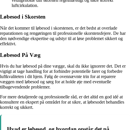
vedligeholde din skorsten regelmæssigt og sikre korrekt
luftcirkulation.
Løbesod i Skorsten
Når det kommer til løbesod i skorstenen, er det bedst at overlade
reparationen og rengøringen til professionelle skorstensfejere. De har
den nødvendige ekspertise og udstyr til at løse problemet sikkert og
effektivt.
Løbesod På Væg
Hvis du har løbesod på dine vægge, skal du ikke ignorere det. Det er
vigtigt at tage handling for at forhindre potentielle farer og forbedre
luftkvaliteten i dit hjem. Følg de ovennævnte trin for at reparere
væggen med løbesod og sørg for at holde øje med eventuelle
tilbagevendende problemer.
For mere detaljerede og professionelle råd, er det altid en god idé at
konsultere en ekspert på området for at sikre, at løbesodet behandles
korrekt og sikkert.
Hvad er løbesod, og hvordan opstår det på