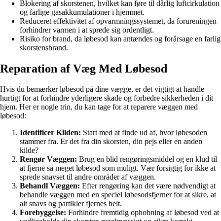
Blokering af skorstenen, hvilket kan føre til dårlig luftcirkulation
og farlige gasakkumulationer i hjemmet.
Reduceret effektivitet af opvarmningssystemet, da forureningen
forhindrer varmen i at sprede sig ordentligt.
Risiko for brand, da løbesod kan antændes og forårsage en farlig
skorstensbrand.
Reparation af Væg Med Løbesod
Hvis du bemærker løbesod på dine vægge, er det vigtigt at handle
hurtigt for at forhindre yderligere skade og forbedre sikkerheden i dit
hjem. Her er nogle trin, du kan tage for at reparere væggen med
løbesod:
Identificer Kilden:
Start med at finde ud af, hvor løbesoden
stammer fra. Er det fra din skorsten, din pejs eller en anden
kilde?
Rengør Væggen:
Brug en blid rengøringsmiddel og en klud til
at fjerne så meget løbesod som muligt. Vær forsigtig for ikke at
sprede snavset til andre områder af væggen.
Behandl Væggen:
Efter rengøring kan det være nødvendigt at
behandle væggen med en speciel løbesodsfjerner for at sikre, at
alt snavs og partikler fjernes helt.
Forebyggelse:
Forhindre fremtidig ophobning af løbesod ved at