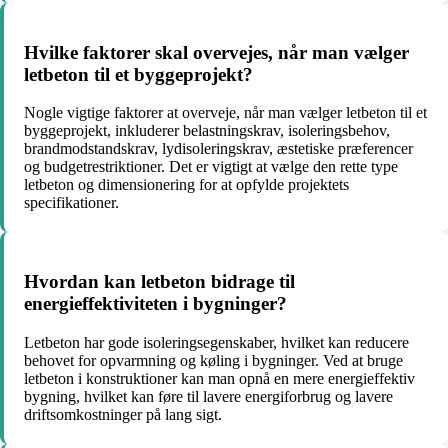
Hvilke faktorer skal overvejes, når man vælger
letbeton til et byggeprojekt?
Nogle vigtige faktorer at overveje, når man vælger letbeton til et
byggeprojekt, inkluderer belastningskrav, isoleringsbehov,
brandmodstandskrav, lydisoleringskrav, æstetiske præferencer
og budgetrestriktioner. Det er vigtigt at vælge den rette type
letbeton og dimensionering for at opfylde projektets
specifikationer.
Hvordan kan letbeton bidrage til
energieffektiviteten i bygninger?
Letbeton har gode isoleringsegenskaber, hvilket kan reducere
behovet for opvarmning og køling i bygninger. Ved at bruge
letbeton i konstruktioner kan man opnå en mere energieffektiv
bygning, hvilket kan føre til lavere energiforbrug og lavere
driftsomkostninger på lang sigt.