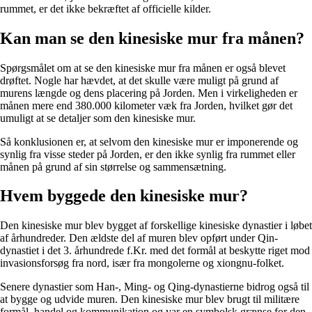
rummet, er det ikke bekræftet af officielle kilder.
Kan man se den kinesiske mur fra månen?
Spørgsmålet om at se den kinesiske mur fra månen er også blevet
drøftet. Nogle har hævdet, at det skulle være muligt på grund af
murens længde og dens placering på Jorden. Men i virkeligheden er
månen mere end 380.000 kilometer væk fra Jorden, hvilket gør det
umuligt at se detaljer som den kinesiske mur.
Så konklusionen er, at selvom den kinesiske mur er imponerende og
synlig fra visse steder på Jorden, er den ikke synlig fra rummet eller
månen på grund af sin størrelse og sammensætning.
Hvem byggede den kinesiske mur?
Den kinesiske mur blev bygget af forskellige kinesiske dynastier i løbet
af århundreder. Den ældste del af muren blev opført under Qin-
dynastiet i det 3. århundrede f.Kr. med det formål at beskytte riget mod
invasionsforsøg fra nord, især fra mongolerne og xiongnu-folket.
Senere dynastier som Han-, Ming- og Qing-dynastierne bidrog også til
at bygge og udvide muren. Den kinesiske mur blev brugt til militære
formål, handel og kommunikation og var en symbolsk grænse for den