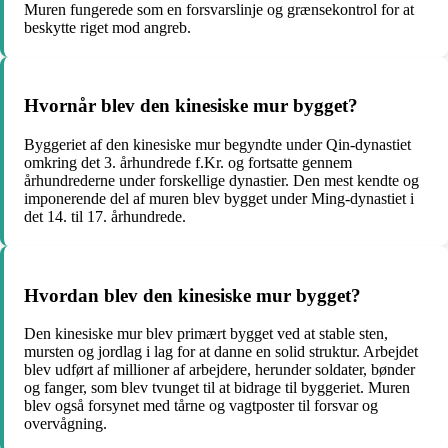
Muren fungerede som en forsvarslinje og grænsekontrol for at
beskytte riget mod angreb.
Hvornår blev den kinesiske mur bygget?
Byggeriet af den kinesiske mur begyndte under Qin-dynastiet
omkring det 3. århundrede f.Kr. og fortsatte gennem
århundrederne under forskellige dynastier. Den mest kendte og
imponerende del af muren blev bygget under Ming-dynastiet i
det 14. til 17. århundrede.
Hvordan blev den kinesiske mur bygget?
Den kinesiske mur blev primært bygget ved at stable sten,
mursten og jordlag i lag for at danne en solid struktur. Arbejdet
blev udført af millioner af arbejdere, herunder soldater, bønder
og fanger, som blev tvunget til at bidrage til byggeriet. Muren
blev også forsynet med tårne og vagtposter til forsvar og
overvågning.