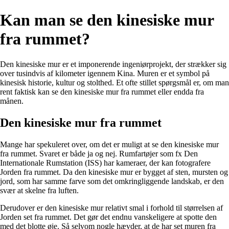
Kan man se den kinesiske mur
fra rummet?
Den kinesiske mur er et imponerende ingeniørprojekt, der strækker sig
over tusindvis af kilometer igennem Kina. Muren er et symbol på
kinesisk historie, kultur og stolthed. Et ofte stillet spørgsmål er, om man
rent faktisk kan se den kinesiske mur fra rummet eller endda fra
månen.
Den kinesiske mur fra rummet
Mange har spekuleret over, om det er muligt at se den kinesiske mur
fra rummet. Svaret er både ja og nej. Rumfartøjer som fx Den
Internationale Rumstation (ISS) har kameraer, der kan fotografere
Jorden fra rummet. Da den kinesiske mur er bygget af sten, mursten og
jord, som har samme farve som det omkringliggende landskab, er den
svær at skelne fra luften.
Derudover er den kinesiske mur relativt smal i forhold til størrelsen af
Jorden set fra rummet. Det gør det endnu vanskeligere at spotte den
med det blotte øje. Så selvom nogle hævder, at de har set muren fra