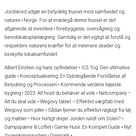
Jordskred udgør en betydelig trussel mod samfundet og
naturen i Norge. For at imødegå denne trussel er det
afgørende at investere i forebyggelse, overvågning og
beredskabsplanlægning. Samtidig er det vigtigt at forstå og
respektere naturens kræfter for at minimere skader og
beskytte lokalsamfundet.
Albert Einstein og hans opfindelser
•
IC5 Tog: Den ultimative
guide
•
Konceptualisering: En Dybdegående Forståelse af
Betydning og Processen
•
Kommende verdens højeste
bygning i 2023: Alt hvad du behøver at vide
•
Netcompany –
Alt du skal vide
•
Wegovy tablet – Effektivt vægttab med
Wegovy som piller
•
Sådan fjerner du effektivt røglugt fra tøj
og møbler
•
Hvor hurtigt drejer Jorden rundt om Solen?
•
Dampspærre til Loftet i Gamle Huse: En Komplet Guide
•
Nyt
Sygesikringssystem i Danmark
•