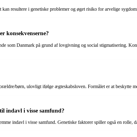
lket kan resultere i genetiske problemer og øget risiko for arvelige s
 er konsekvenserne?
ande som Danmark på grund af lovgivning og social stigmatisering. Kons
ældre/børn, ulovligt ifølge ægteskabsloven. Formålet er at beskytte m
til indavl i visse samfund?
 fremme indavl i visse samfund. Genetiske faktorer spiller også en rolle,