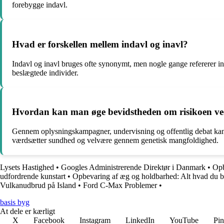
forebygge indavl.
Hvad er forskellen mellem indavl og inavl?
Indavl og inavl bruges ofte synonymt, men nogle gange refererer 
beslægtede individer.
Hvordan kan man øge bevidstheden om risikoen ve
Gennem oplysningskampagner, undervisning og offentlig debat kan m
værdsætter sundhed og velvære gennem genetisk mangfoldighed.
Lysets Hastighed
•
Googles Administrerende Direktør i Danmark
•
Opb
udfordrende kunstart
•
Opbevaring af æg og holdbarhed: Alt hvad du b
Vulkanudbrud på Island
•
Ford C-Max Problemer
•
basis byg
At dele er kærligt
X
Facebook
Instagram
LinkedIn
YouTube
Pin