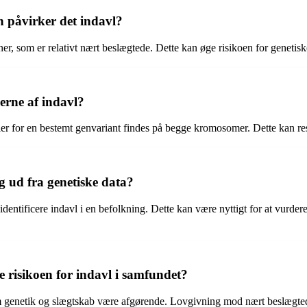
n påvirker det indavl?
, som er relativt nært beslægtede. Dette kan øge risikoen for genetiske l
erne af indavl?
ler for en bestemt genvariant findes på begge kromosomer. Dette kan re
g ud fra genetiske data?
 identificere indavl i en befolkning. Dette kan være nyttigt for at vur
e risikoen for indavl i samfundet?
m genetik og slægtskab være afgørende. Lovgivning mod nært beslægtede