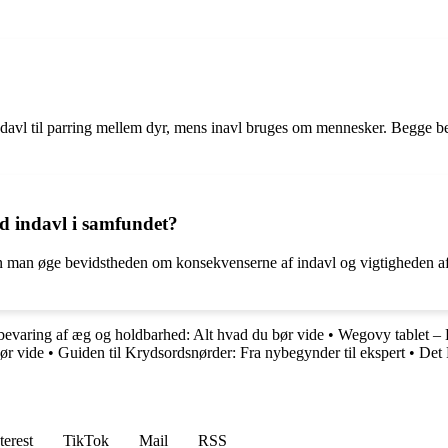
indavl til parring mellem dyr, mens inavl bruges om mennesker. Begge
d indavl i samfundet?
an øge bevidstheden om konsekvenserne af indavl og vigtigheden af gen
evaring af æg og holdbarhed: Alt hvad du bør vide
•
Wegovy tablet – 
ør vide
•
Guiden til Krydsordsnørder: Fra nybegynder til ekspert
•
Det 
terest
TikTok
Mail
RSS