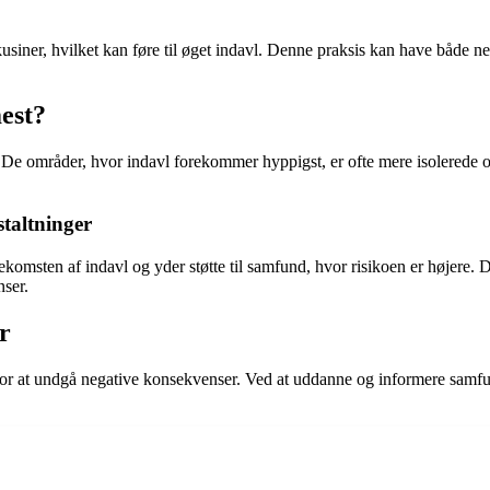
usiner, hvilket kan føre til øget indavl. Denne praksis kan have både n
est?
de. De områder, hvor indavl forekommer hyppigst, er ofte mere isolere
taltninger
ekomsten af indavl og yder støtte til samfund, hvor risikoen er højere.
ser.
r
 at undgå negative konsekvenser. Ved at uddanne og informere samfund