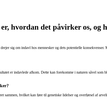
er, hvordan det påvirker os, og 
t drejer sig om indavl hos mennesker og dets potentielle konsekvenser.
esultatet er indavlede afkom. Dette kan forekomme i naturen såvel som b
sker?
rret sammen, hvilket kan føre til genetiske lidelser og overførsel af a