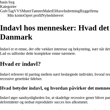
basis byg
Kategorier
Gulv
Tag
VVS
Murer
Tømrer
Maler
El
Have
Indretning
Byggefirma
Min konto
Opret profil
Nyhedsbrevet
Indavl hos mennesker: Hvad det 
Danmark
Indavl er et emne, der ofte vækker interesse og bekymring, især når de
Lad os udforske dette komplekse emne nærmere.
Hvad er indavl?
Indavl refererer til parring mellem nært beslægtede individer, hvoraf r
recessive genetiske lidelser.
Hvad betyder indavl, og hvordan påvirker det menne
Indavl øger sandsynligheden for, at skadelige recessive gener bliver pa
deformiteter og nedsat reproduktiv succes hos afkommet.