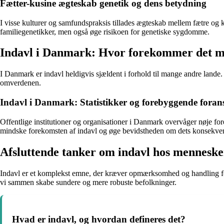
Fætter-kusine ægteskab genetik og dens betydning
I visse kulturer og samfundspraksis tillades ægteskab mellem fætre og k
familiegenetikker, men også øge risikoen for genetiske sygdomme.
Indavl i Danmark: Hvor forekommer det m
I Danmark er indavl heldigvis sjældent i forhold til mange andre lan
omverdenen.
Indavl i Danmark: Statistikker og forebyggende forans
Offentlige institutioner og organisationer i Danmark overvåger nøje for
mindske forekomsten af indavl og øge bevidstheden om dets konsekven
Afsluttende tanker om indavl hos menneske
Indavl er et komplekst emne, der kræver opmærksomhed og handling for
vi sammen skabe sundere og mere robuste befolkninger.
Hvad er indavl, og hvordan defineres det?