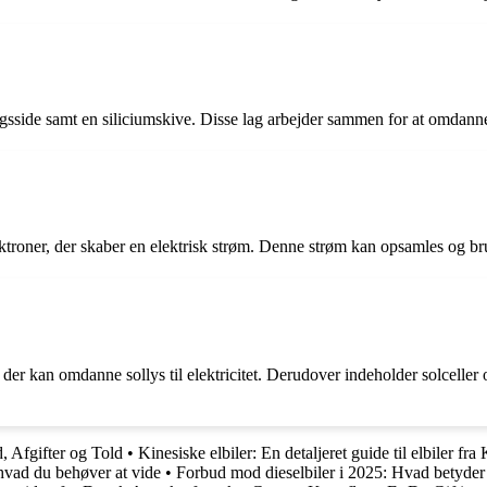
ngsside samt en siliciumskive. Disse lag arbejder sammen for at omdanne so
lektroner, der skaber en elektrisk strøm. Denne strøm kan opsamles og b
e, der kan omdanne sollys til elektricitet. Derudover indeholder solcelle
 Afgifter og Told
•
Kinesiske elbiler: En detaljeret guide til elbiler fra
 hvad du behøver at vide
•
Forbud mod dieselbiler i 2025: Hvad betyder d