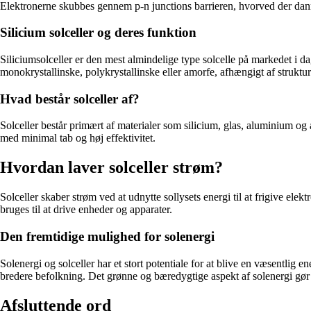
Elektronerne skubbes gennem p-n junctions barrieren, hvorved der danne
Silicium solceller og deres funktion
Siliciumsolceller er den mest almindelige type solcelle på markedet i dag.
monokrystallinske, polykrystallinske eller amorfe, afhængigt af struktu
Hvad består solceller af?
Solceller består primært af materialer som silicium, glas, aluminium og 
med minimal tab og høj effektivitet.
Hvordan laver solceller strøm?
Solceller skaber strøm ved at udnytte sollysets energi til at frigive ele
bruges til at drive enheder og apparater.
Den fremtidige mulighed for solenergi
Solenergi og solceller har et stort potentiale for at blive en væsentli
bredere befolkning. Det grønne og bæredygtige aspekt af solenergi gør d
Afsluttende ord