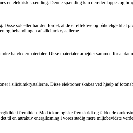
s en elektrisk spænding. Denne spænding kan derefter tappes og bruges 
 Disse solceller har den fordel, at de er effektive og pålidelige til at p
ren og behandlingen af siliciumkrystallerne.
andre halvledermaterialer. Disse materialer arbejder sammen for at danne 
ktroner i siliciumkrystallerne. Disse elektroner skabes ved hjælp af foton
g energikilde i fremtiden. Med teknologiske fremskridt og faldende omkos
et til en attraktiv energiløsning i vores stadig mere miljøbevidste verd