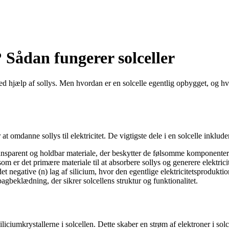
 Sådan fungerer solceller
et ved hjælp af sollys. Men hvordan er en solcelle egentlig opbygget, o
at omdanne sollys til elektricitet. De vigtigste dele i en solcelle inklude
transparent og holdbar materiale, der beskytter de følsomme komponenter 
som er det primære materiale til at absorbere sollys og generere elektricit
t negative (n) lag af silicium, hvor den egentlige elektricitetsproduktio
agbeklædning, der sikrer solcellens struktur og funktionalitet.
siliciumkrystallerne i solcellen. Dette skaber en strøm af elektroner i s