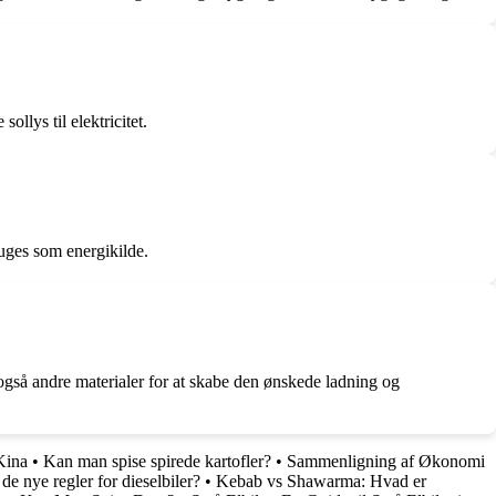
llys til elektricitet.
ruges som energikilde.
r også andre materialer for at skabe den ønskede ladning og
 Kina
•
Kan man spise spirede kartofler?
•
Sammenligning af Økonomi
e nye regler for dieselbiler?
•
Kebab vs Shawarma: Hvad er