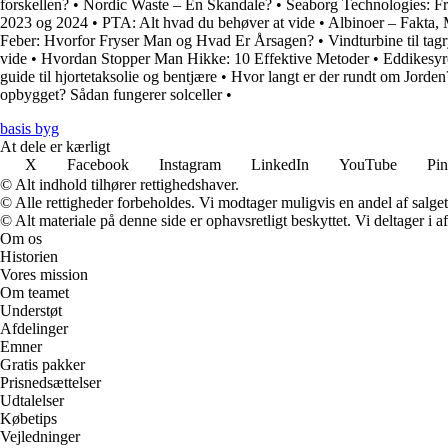
forskellen?
•
Nordic Waste – En Skandale?
•
Seaborg Technologies: F
2023 og 2024
•
PTA: Alt hvad du behøver at vide
•
Albinoer – Fakta,
Feber: Hvorfor Fryser Man og Hvad Er Årsagen?
•
Vindturbine til tag
vide
•
Hvordan Stopper Man Hikke: 10 Effektive Metoder
•
Eddikesyr
guide til hjortetaksolie og bentjære
•
Hvor langt er der rundt om Jorden
opbygget? Sådan fungerer solceller
•
basis byg
At dele er kærligt
X
Facebook
Instagram
LinkedIn
YouTube
Pin
© Alt indhold tilhører rettighedshaver.
© Alle rettigheder forbeholdes. Vi modtager muligvis en andel af salget,
© Alt materiale på denne side er ophavsretligt beskyttet. Vi deltager i 
Om os
Historien
Vores mission
Om teamet
Understøt
Afdelinger
Emner
Gratis pakker
Prisnedsættelser
Udtalelser
Købetips
Vejledninger