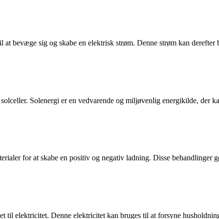
 til at bevæge sig og skabe en elektrisk strøm. Denne strøm kan derefter b
m solceller. Solenergi er en vedvarende og miljøvenlig energikilde, der k
erialer for at skabe en positiv og negativ ladning. Disse behandlinger gør
t til elektricitet. Denne elektricitet kan bruges til at forsyne hushold