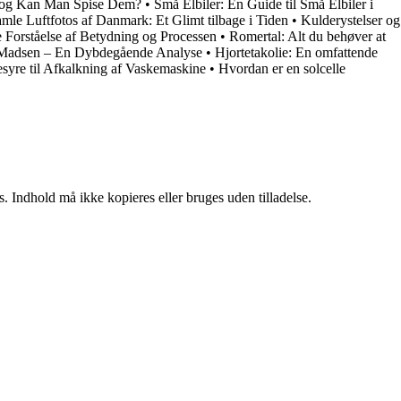
e og Kan Man Spise Dem?
•
Små Elbiler: En Guide til Små Elbiler i
mle Luftfotos af Danmark: Et Glimt tilbage i Tiden
•
Kulderystelser og
Forståelse af Betydning og Processen
•
Romertal: Alt du behøver at
Madsen – En Dybdegående Analyse
•
Hjortetakolie: En omfattende
syre til Afkalkning af Vaskemaskine
•
Hvordan er en solcelle
. Indhold må ikke kopieres eller bruges uden tilladelse.