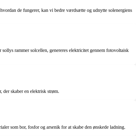
g hvordan de fungerer, kan vi bedre værdsætte og udnytte solenergiens
år sollys rammer solcellen, genereres elektricitet gennem fotovoltaisk
r, der skaber en elektrisk strøm.
erialer som bor, fosfor og arsenik for at skabe den ønskede ladning.