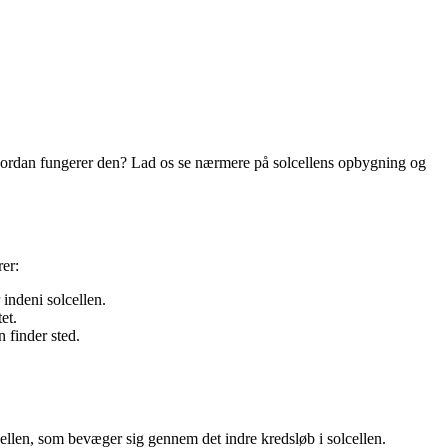
g hvordan fungerer den? Lad os se nærmere på solcellens opbygning og
rer:
indeni solcellen.
et.
n finder sted.
olcellen, som bevæger sig gennem det indre kredsløb i solcellen.