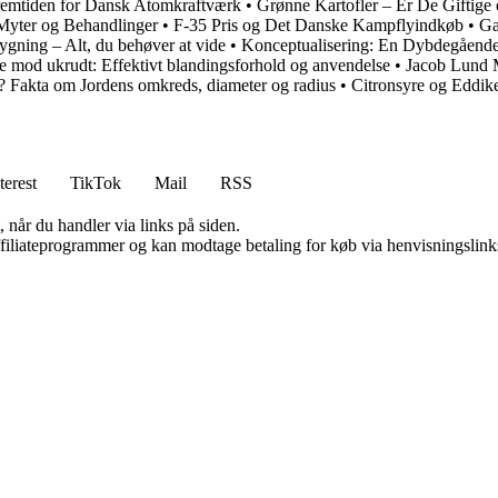
remtiden for Dansk Atomkraftværk
•
Grønne Kartofler – Er De Giftig
 Myter og Behandlinger
•
F-35 Pris og Det Danske Kampflyindkøb
•
Ga
rygning – Alt, du behøver at vide
•
Konceptualisering: En Dybdegående 
e mod ukrudt: Effektivt blandingsforhold og anvendelse
•
Jacob Lund 
? Fakta om Jordens omkreds, diameter og radius
•
Citronsyre og Eddike
terest
TikTok
Mail
RSS
 når du handler via links på siden.
affiliateprogrammer og kan modtage betaling for køb via henvisningslinks