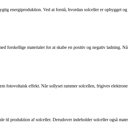
dygtig energiproduktion. Ved at forstå, hvordan solceller er opbygget o
med forskellige materialer for at skabe en positiv og negativ ladning. N
nem fotovoltaisk effekt. Når sollyset rammer solcellen, frigives elektrone
iale til produktion af solceller. Derudover indeholder solceller også mat