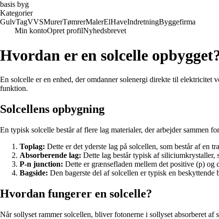
basis byg
Kategorier
Gulv
Tag
VVS
Murer
Tømrer
Maler
El
Have
Indretning
Byggefirma
Min konto
Opret profil
Nyhedsbrevet
Hvordan er en solcelle opbygget?
En solcelle er en enhed, der omdanner solenergi direkte til elektricit
funktion.
Solcellens opbygning
En typisk solcelle består af flere lag materialer, der arbejder sammen for 
Toplag:
Dette er det yderste lag på solcellen, som består af en 
Absorberende lag:
Dette lag består typisk af siliciumkrystaller, 
P-n junction:
Dette er grænsefladen mellem det positive (p) og de
Bagside:
Den bagerste del af solcellen er typisk en beskyttende b
Hvordan fungerer en solcelle?
Når sollyset rammer solcellen, bliver fotonerne i sollyset absorberet af 