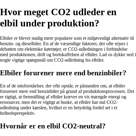
Hvor meget CO2 udleder en
elbil under produktion?
Elbiler er blevet stadig mere populære som et miljøvenligt alternativ til
benzin- og dieselbiler. En af de væsentlige faktorer, der ofte rejses i
debatten om elektriske køretøjer, er CO2-udledningen i forbindelse
med produktionen, drift og bortskaffelsen af elbiler. Lad os dykke ned i
nogle vigtige spørgsmål om CO2-udledning fra elbiler.
Elbiler forurener mere end benzinbiler?
En af de misforståelser, der ofte opstår, er påstanden om, at elbiler
forurener mere end benzinbiler på grund af produktionsprocessen. Det
er rigtigt, at fremstilling af elbiler kræver en vis mængde energi og
ressourcer, men det er vigtigt at huske, at elbiler har nul CO2-
udledning under kørslen, hvilket er en betydelig fordel set i et
helhedsperspektiv.
Hvornår er en elbil CO2-neutral?