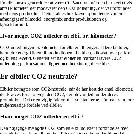
En elbil anses generelt for at være CO2-neutral, når den har kørt et vis
antal kilometer, der modsvarer den CO2-udledning, der var forbundet
med dens produktion. Dette kaldes break-even-punktet og varierer
afhængigt af bilmodel, energimix under produktionen og
kørselsforhold.
Hvor meget CO2 udleder en elbil pr. kilometer?
CO2-udledningen pr. kilometer for elbiler afhænger af flere faktorer,
herunder energikilden til produktionen af elbilen, kilowattimer pr. km
og bilens levetid. Generelt set har elbiler en markant lavere CO2-
udledning pr. km sammenlignet med benzin- og dieselbiler.
Er elbiler CO2-neutrale?
Elbiler betragtes som CO2-neutrale, når de har kørt det antal kilometer,
der kræves for at opveje den CO2, der blev udledt under deres
produktion. Det er en vigtig faktor at have i tankerne, når man vurderer
miljømæssige fordele ved elbiler.
Hvor meget CO2 udleder en elbil?
Den nøjagtige mængde CO2, som en elbil udleder i forbindelse med
produktion, varierer afhængigt af flere faktorer, herunder bilmodel,