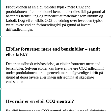
Produktionen af en elbil udleder typisk mere CO2 end
produktionen af en traditionel benzin- eller dieselbil på grund af
batteriets fremstilling og minedrift af materialer som lithium og
kobolt. Dog vil en elbils CO2-udledning over levetiden typisk
være lavere end en forbrændingsbil på grund af lavere
driftsudledninger.
Elbiler forurener mere end benzinbiler – sandt
eller falsk?
Det er en udbredt misforståelse, at elbiler forurener mere end
benzinbiler. Selvom elbiler kan have en højere CO2-udledning
under produktionen, er de generelt mere miljøvenlige i drift på
grund af deres lavere eller ingen udstødning af skadelige
emissioner.
Hvornår er en elbil CO2-neutral?
En elbil betragtes som CO2-neutral, når den kører på elektricitet