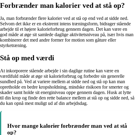
Forbrænder man kalorier ved at stå op?
Ja, man forbrænder flere kalorier ved at stå op end ved at sidde ned.
Selvom det ikke er en ekstremt intens træningsform, bidrager stående
arbejde til et højere kalorieforbrug gennem dagen. Det kan være en
god måde at øge sit samlede daglige aktivitetsniveau på, især hvis man
kombinerer det med andre former for motion som gåture eller
styrketræning.
Stå op med værdi
At inkorporere stående arbejde i sin daglige rutine kan være en
værdifuld måde at øge sit kalorieforbrug og forbedre sin generelle
sundhed på. Ved at variere mellem at sidde ned og stå op kan man
opretholde en bedre kropsholdning, mindske risikoen for smerter og
skader samt holde sit energiniveau oppe gennem dagen. Husk at lytte
til din krop og finde den rette balance mellem at stå op og sidde ned, så
du kan opnå mest muligt ud af din arbejdsdag.
Hvor mange kalorier forbrænder man ved at stå
op?