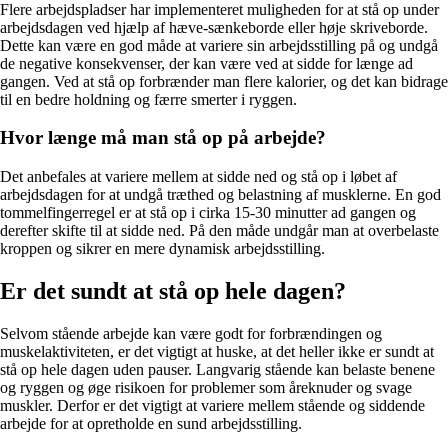
Flere arbejdspladser har implementeret muligheden for at stå op under
arbejdsdagen ved hjælp af hæve-sænkeborde eller høje skriveborde.
Dette kan være en god måde at variere sin arbejdsstilling på og undgå
de negative konsekvenser, der kan være ved at sidde for længe ad
gangen. Ved at stå op forbrænder man flere kalorier, og det kan bidrage
til en bedre holdning og færre smerter i ryggen.
Hvor længe må man stå op på arbejde?
Det anbefales at variere mellem at sidde ned og stå op i løbet af
arbejdsdagen for at undgå træthed og belastning af musklerne. En god
tommelfingerregel er at stå op i cirka 15-30 minutter ad gangen og
derefter skifte til at sidde ned. På den måde undgår man at overbelaste
kroppen og sikrer en mere dynamisk arbejdsstilling.
Er det sundt at stå op hele dagen?
Selvom stående arbejde kan være godt for forbrændingen og
muskelaktiviteten, er det vigtigt at huske, at det heller ikke er sundt at
stå op hele dagen uden pauser. Langvarig stående kan belaste benene
og ryggen og øge risikoen for problemer som åreknuder og svage
muskler. Derfor er det vigtigt at variere mellem stående og siddende
arbejde for at opretholde en sund arbejdsstilling.