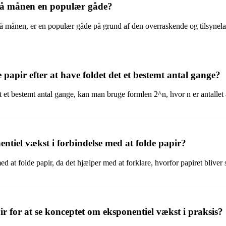
t nå månen en populær gåde?
å månen, er en populær gåde på grund af den overraskende og tilsynelad
papir efter at have foldet det et bestemt antal gange?
det et bestemt antal gange, kan man bruge formlen 2^n, hvor n er antallet 
entiel vækst i forbindelse med at folde papir?
ed at folde papir, da det hjælper med at forklare, hvorfor papiret bliver
 for at se konceptet om eksponentiel vækst i praksis?