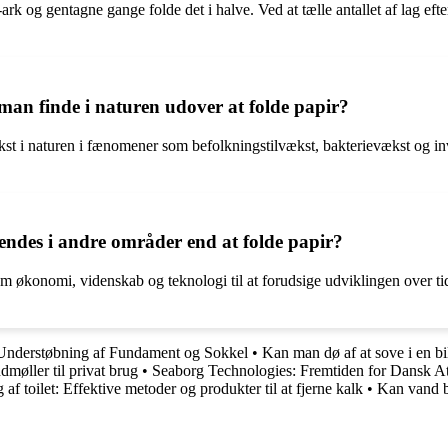
rk og gentagne gange folde det i halve. Ved at tælle antallet af lag eft
man finde i naturen udover at folde papir?
st i naturen i fænomener som befolkningstilvækst, bakterievækst og in
ndes i andre områder end at folde papir?
økonomi, videnskab og teknologi til at forudsige udviklingen over tid
 Understøbning af Fundament og Sokkel
•
Kan man dø af at sove i en bi
møller til privat brug
•
Seaborg Technologies: Fremtiden for Dansk 
af toilet: Effektive metoder og produkter til at fjerne kalk
•
Kan vand b