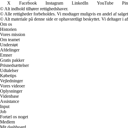
X
Facebook
Instagram
LinkedIn
YouTube
Pin
© Alt indhold tilhører rettighedshaver.
© Alle rettigheder forbeholdes. Vi modtager muligvis en andel af salget,
© Alt materiale på denne side er ophavsretligt beskyttet. Vi deltager i 
Om os
Historien
Vores mission
Om teamet
Understøt
Afdelinger
Emner
Gratis pakker
Prisnedsættelser
Udtalelser
Købetips
Vejledninger
Vores videoer
Oplysninger
Videnbase
Assistance
Input
Job
Fortæl os noget
Medlem
Mit dashboard