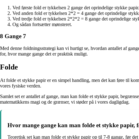
Ved første fold er tykkelsen 2 gange det oprindelige stykke papir
Ved anden fold er tykkelsen 2*2 = 4 gange det oprindelige stykk
Ved tredje fold er tykkelsen 2*2*2 = 8 gange det oprindelige sty
Og sådan fortsætter mønsteret.
8 Gange 7
Med denne foldningsstrategi kan vi hurtigt se, hvordan antallet af gang
for, hvor mange gange det er praktisk muligt.
Folde
At folde et stykke papir er en simpel handling, men det kan føre til k
vores fysiske verden.
Samlet set er antallet af gange, man kan folde et stykke papir, begrænse
matematikkens magi og de grænser, vi støder på i vores dagligdag.
Hvor mange gange kan man folde et stykke papir, før 
Teoretisk set kan man folde et stykke papir op til 7-8 gange, før det b