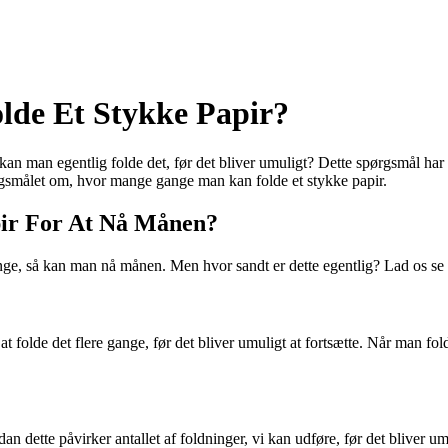
de Et Stykke Papir?
an man egentlig folde det, før det bliver umuligt? Dette spørgsmål har 
rgsmålet om, hvor mange gange man kan folde et stykke papir.
ir For At Nå Månen?
ange, så kan man nå månen. Men hvor sandt er dette egentlig? Lad os 
at folde det flere gange, før det bliver umuligt at fortsætte. Når man fo
n dette påvirker antallet af foldninger, vi kan udføre, før det bliver umu