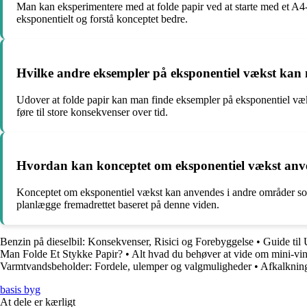
Man kan eksperimentere med at folde papir ved at starte med et A4-a
eksponentielt og forstå konceptet bedre.
Hvilke andre eksempler på eksponentiel vækst kan 
Udover at folde papir kan man finde eksempler på eksponentiel væk
føre til store konsekvenser over tid.
Hvordan kan konceptet om eksponentiel vækst anve
Konceptet om eksponentiel vækst kan anvendes i andre områder som 
planlægge fremadrettet baseret på denne viden.
Benzin på dieselbil: Konsekvenser, Risici og Forebyggelse
•
Guide til
Man Folde Et Stykke Papir?
•
Alt hvad du behøver at vide om mini-vind
Varmtvandsbeholder: Fordele, ulemper og valgmuligheder
•
Afkalkning 
basis byg
At dele er kærligt