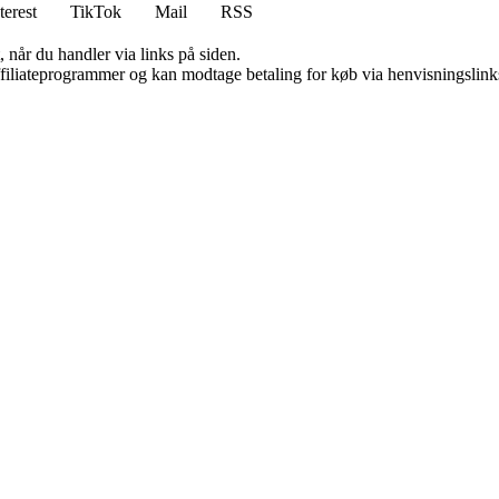
terest
TikTok
Mail
RSS
 når du handler via links på siden.
affiliateprogrammer og kan modtage betaling for køb via henvisningslinks