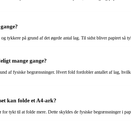
e gange?
g tykkere på grund af det øgede antal lag. Til sidst bliver papiret så tyk
ndeligt mange gange?
d af fysiske begrænsninger. Hvert fold fordobler antallet af lag, hvilket 
et kan folde et A4-ark?
 for tykt til at folde mere. Dette skyldes de fysiske begrænsninger i papi