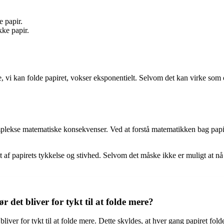
.
e papir.
kke papir.
e, vi kan folde papiret, vokser eksponentielt. Selvom det kan virke som 
omplekse matematiske konsekvenser. Ved at forstå matematikken bag papi
t af papirets tykkelse og stivhed. Selvom det måske ikke er muligt at nå
det bliver for tykt til at folde mere?
liver for tykt til at folde mere. Dette skyldes, at hver gang papiret folde