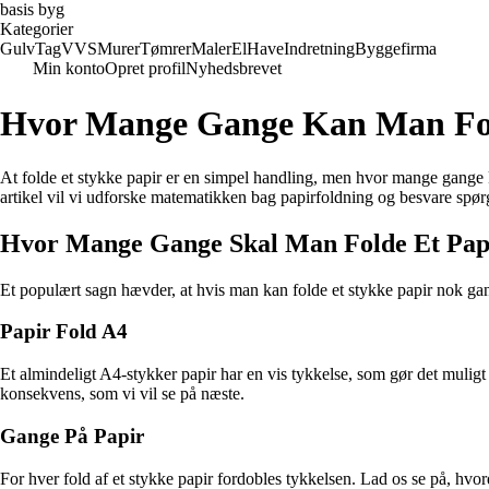
basis byg
Kategorier
Gulv
Tag
VVS
Murer
Tømrer
Maler
El
Have
Indretning
Byggefirma
Min konto
Opret profil
Nyhedsbrevet
Hvor Mange Gange Kan Man Fol
At folde et stykke papir er en simpel handling, men hvor mange gange k
artikel vil vi udforske matematikken bag papirfoldning og besvare spø
Hvor Mange Gange Skal Man Folde Et Pap
Et populært sagn hævder, at hvis man kan folde et stykke papir nok g
Papir Fold A4
Et almindeligt A4-stykker papir har en vis tykkelse, som gør det muligt 
konsekvens, som vi vil se på næste.
Gange På Papir
For hver fold af et stykke papir fordobles tykkelsen. Lad os se på, hvorda