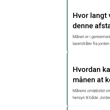
Hvor langt
denne afst
Månen er i gennemsni
laserstråler fra jorde
Hvordan kan
månen at k
Månens omløbstid om 
hensyn til både Jorde