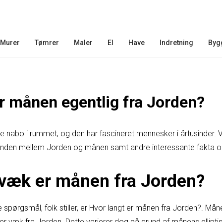
Murer
Tømrer
Maler
El
Have
Indretning
Byg
er månen egentlig fra Jorden?
nabo i rummet, og den har fascineret mennesker i årtusinder. Vi 
anden mellem Jorden og månen samt andre interessante fakta 
 væk er månen fra Jorden?
 spørgsmål, folk stiller, er Hvor langt er månen fra Jorden?. Mån
r væk fra Jorden. Dette varierer dog på grund af månens ellipt