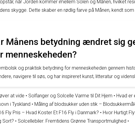
pstår, når Jorden kommer imellem Solen og Månen, hvilket resul
ens skygge. Dette skaber en rødlig farve på Månen, kendt som
r Månens betydning ændret sig 
for menneskeheden?
symbolsk og praktisk betydning for menneskeheden gennem histo
ndere, navigere til søs, og har inspireret kunst, litteratur og vide
øver at vide
•
Solfanger og Solcelle Varme til Dit Hjem
•
Hvad er 
ovn i Tyskland
•
Måling af blodsukker uden stik – Blodsukkermåle
16 Fly Pris – Hvad Koster Et F16 Fly i Danmark?
•
Hvor Hurtigt Fl
g Sort?
•
Solcellebiler: Fremtidens Grønne Transportmulighed
•