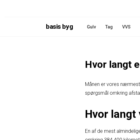
basis byg
Gulv
Tag
VVS
Hvor langt 
Månen er vores nærmeste 
spørgsmål omkring afst
Hvor langt
En af de mest almindelige
omkring 384.400 kilomete