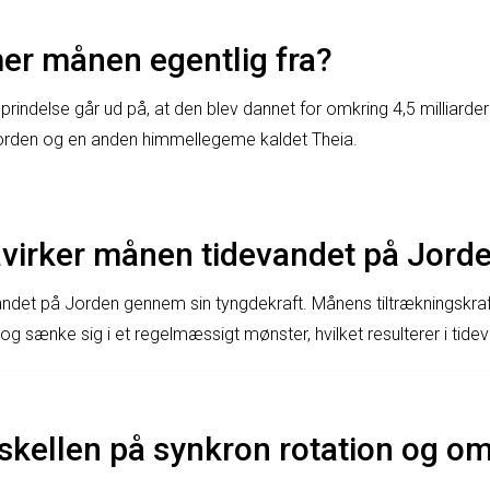
r månen egentlig fra?
indelse går ud på, at den blev dannet for omkring 4,5 milliarder
Jorden og en anden himmellegeme kaldet Theia.
virker månen tidevandet på Jord
andet på Jorden gennem sin tyngdekraft. Månens tiltrækningskra
 og sænke sig i et regelmæssigt mønster, hvilket resulterer i ti
skellen på synkron rotation og om