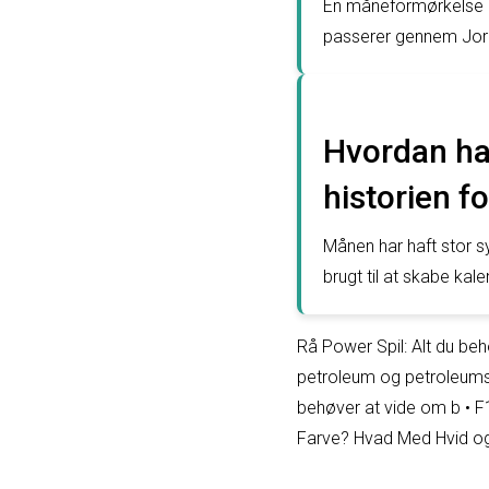
En måneformørkelse o
passerer gennem Jord
Hvordan ha
historien 
Månen har haft stor 
brugt til at skabe kale
Rå Power Spil: Alt du beh
petroleum og petroleums
behøver at vide om b
•
F
Farve? Hvad Med Hvid o