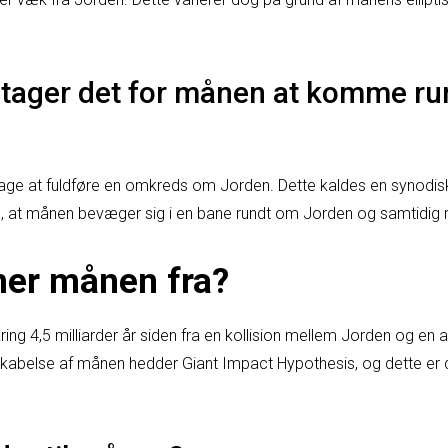
d tager det for månen at komme r
dage at fuldføre en omkreds om Jorden. Dette kaldes en synodi
å, at månen bevæger sig i en bane rundt om Jorden og samtidig 
er månen fra?
ng 4,5 milliarder år siden fra en kollision mellem Jorden og en 
 skabelse af månen hedder Giant Impact Hypothesis, og dette e