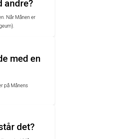
d andre?
en. Når Månen er
ogeum).
de med en
jer på Månens
tår det?