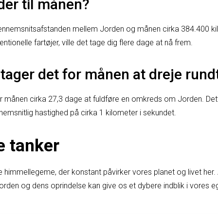
der til månen?
ennemsnitsafstanden mellem Jorden og månen cirka 384.400 kilo
tionelle fartøjer, ville det tage dig flere dage at nå frem.
 tager det for månen at dreje run
r månen cirka 27,3 dage at fuldføre en omkreds om Jorden. Det
msnitlig hastighed på cirka 1 kilometer i sekundet.
e tanker
 himmellegeme, der konstant påvirker vores planet og livet her.
Jorden og dens oprindelse kan give os et dybere indblik i vores 