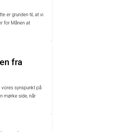
 er grunden til, at vi
er for Månen at
en fra
l vores synspunkt på
n mørke side, når