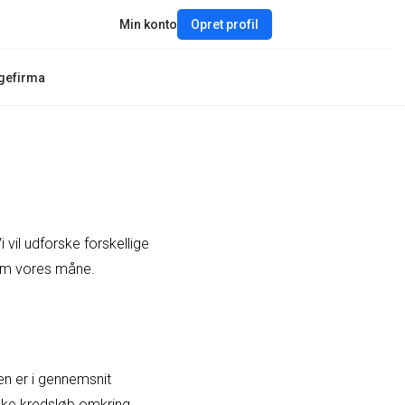
Min konto
Opret profil
gefirma
vil udforske forskellige
om vores måne.
en er i gennemsnit
iske kredsløb omkring