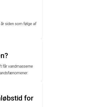
 år siden som følge af
en?
ft får vandmasserne
devandsfænomener.
løbstid for