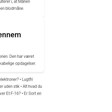
terer i, at Månen
 en blodmåne.
gennem
rien. Den har været
nskabelige opdagelser.
elektroner?
•
Lugtfri
r uden stik
•
Alt hvad du
yver Et F-16?
•
Er Sort en