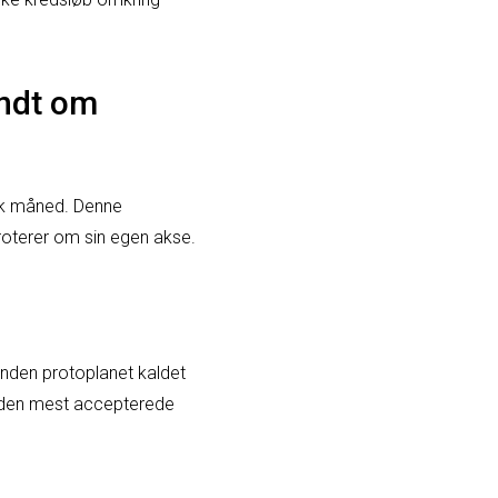
undt om
sk måned. Denne
roterer om sin egen akse.
anden protoplanet kaldet
r den mest accepterede