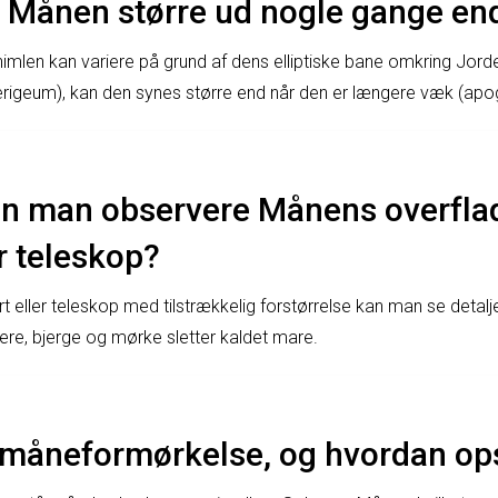
r Månen større ud nogle gange en
imlen kan variere på grund af dens elliptiske bane omkring Jord
erigeum), kan den synes større end når den er længere væk (ap
n man observere Månens overfla
er teleskop?
rt eller teleskop med tilstrækkelig forstørrelse kan man se detal
re, bjerge og mørke sletter kaldet mare.
 måneformørkelse, og hvordan ops