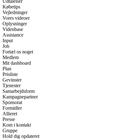
Udtalelser
Købetips
Vejledninger
Vores videoer
Oplysninger
Videnbase
Assistance
Input
Job
Fortæl os noget
Medlem
Mit dashboard
Plan
Prisliste
Gevinster
Tjenester
Samarbejdsform
Kampagnepartner
Sponsorat
Formidler
Allieret
Presse
Kom i kontakt
Gruppe
Hold dig opdateret