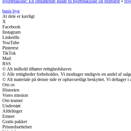
Hjortetakolie: En omfattende guide til hjortetaksolie og bentjære
•
Hvo
basis byg
At dele er kærligt
X
Facebook
Instagram
LinkedIn
YouTube
Pinterest
TikTok
Mail
RSS
© Alt indhold tilhører rettighedshaver.
© Alle rettigheder forbeholdes. Vi modtager muligvis en andel af salge
© Alt materiale på denne side er ophavsretligt beskyttet. Vi deltager 
Om os
Historien
Vores mission
Om teamet
Understøt
Afdelinger
Emner
Gratis pakker
Prisnedsættelser