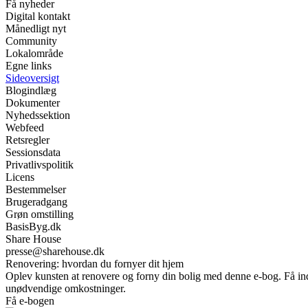
Få nyheder
Digital kontakt
Månedligt nyt
Community
Lokalområde
Egne links
Sideoversigt
Blogindlæg
Dokumenter
Nyhedssektion
Webfeed
Retsregler
Sessionsdata
Privatlivspolitik
Licens
Bestemmelser
Brugeradgang
Grøn omstilling
BasisByg.dk
Share House
presse@sharehouse.dk
Renovering: hvordan du fornyer dit hjem
Oplev kunsten at renovere og forny din bolig med denne e-bog. Få inds
unødvendige omkostninger.
Få e-bogen