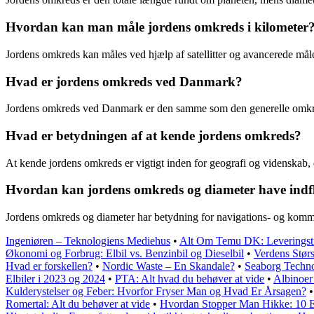
Hvordan kan man måle jordens omkreds i kilometer
Jordens omkreds kan måles ved hjælp af satellitter og avancerede mål
Hvad er jordens omkreds ved Danmark?
Jordens omkreds ved Danmark er den samme som den generelle omkreds
Hvad er betydningen af at kende jordens omkreds?
At kende jordens omkreds er vigtigt inden for geografi og videnskab, d
Hvordan kan jordens omkreds og diameter have indfl
Jordens omkreds og diameter har betydning for navigations- og kommun
Ingeniøren – Teknologiens Mediehus
•
Alt Om Temu DK: Leveringstid
Økonomi og Forbrug: Elbil vs. Benzinbil og Dieselbil
•
Verdens Størs
Hvad er forskellen?
•
Nordic Waste – En Skandale?
•
Seaborg Techno
Elbiler i 2023 og 2024
•
PTA: Alt hvad du behøver at vide
•
Albinoer
Kulderystelser og Feber: Hvorfor Fryser Man og Hvad Er Årsagen?
Romertal: Alt du behøver at vide
•
Hvordan Stopper Man Hikke: 10 E