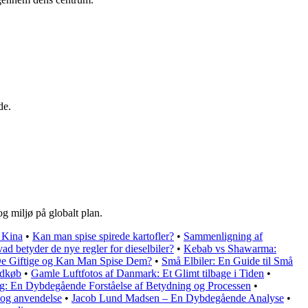
de.
g miljø på globalt plan.
a Kina
•
Kan man spise spirede kartofler?
•
Sammenligning af
ad betyder de nye regler for dieselbiler?
•
Kebab vs Shawarma:
De Giftige og Kan Man Spise Dem?
•
Små Elbiler: En Guide til Små
ndkøb
•
Gamle Luftfotos af Danmark: Et Glimt tilbage i Tiden
•
ng: En Dybdegående Forståelse af Betydning og Processen
•
 og anvendelse
•
Jacob Lund Madsen – En Dybdegående Analyse
•