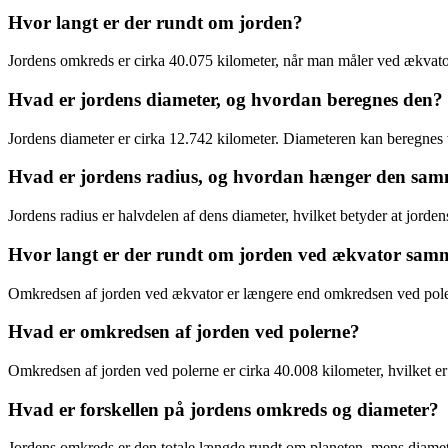
Hvor langt er der rundt om jorden?
Jordens omkreds er cirka 40.075 kilometer, når man måler ved ækva
Hvad er jordens diameter, og hvordan beregnes den?
Jordens diameter er cirka 12.742 kilometer. Diameteren kan beregnes 
Hvad er jordens radius, og hvordan hænger den sa
Jordens radius er halvdelen af dens diameter, hvilket betyder at jorden
Hvor langt er der rundt om jorden ved ækvator sam
Omkredsen af jorden ved ækvator er længere end omkredsen ved polern
Hvad er omkredsen af jorden ved polerne?
Omkredsen af jorden ved polerne er cirka 40.008 kilometer, hvilket e
Hvad er forskellen på jordens omkreds og diameter?
Jordens omkreds er den totale længde rundt om planeten, mens diame