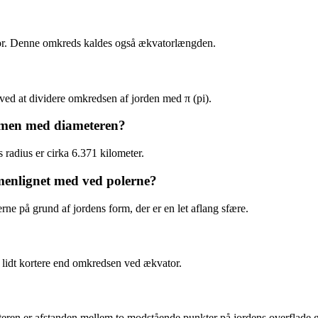
tor. Denne omkreds kaldes også ækvatorlængden.
ved at dividere omkredsen af jorden med π (pi).
mmen med diameteren?
s radius er cirka 6.371 kilometer.
menlignet med ved polerne?
e på grund af jordens form, der er en let aflang sfære.
r lidt kortere end omkredsen ved ækvator.
teren er afstanden mellem to modstående punkter på jordens overflade