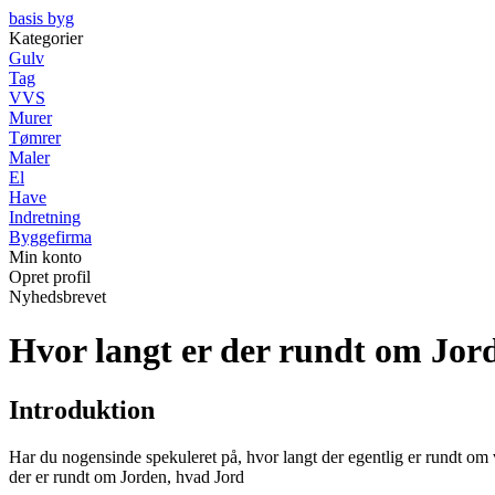
basis byg
Kategorier
Gulv
Tag
VVS
Murer
Tømrer
Maler
El
Have
Indretning
Byggefirma
Min konto
Opret profil
Nyhedsbrevet
Hvor langt er der rundt om Jor
Introduktion
Har du nogensinde spekuleret på, hvor langt der egentlig er rundt om 
der er rundt om Jorden, hvad Jord