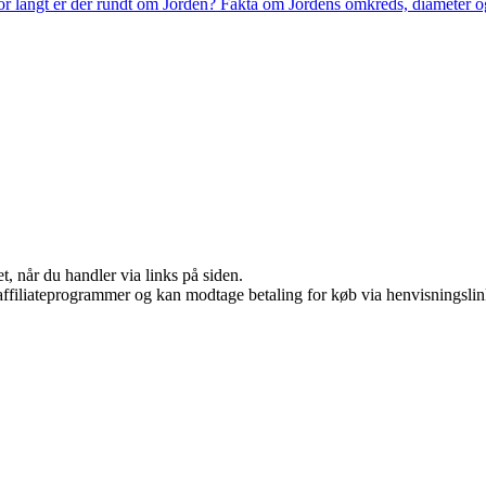
r langt er der rundt om Jorden? Fakta om Jordens omkreds, diameter o
t, når du handler via links på siden.
i affiliateprogrammer og kan modtage betaling for køb via henvisningslin