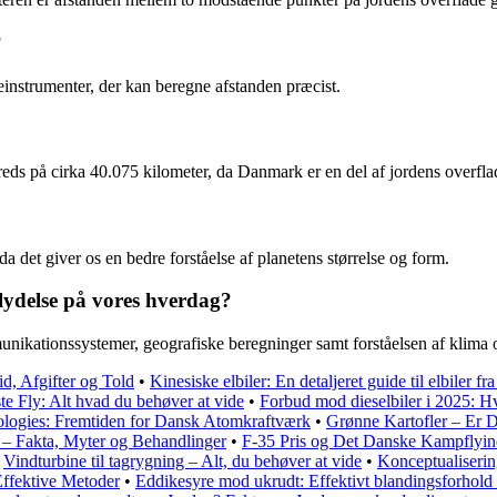
?
einstrumenter, der kan beregne afstanden præcist.
 på cirka 40.075 kilometer, da Danmark er en del af jordens overfla
a det giver os en bedre forståelse af planetens størrelse og form.
ydelse på vores hverdag?
ikationssystemer, geografiske beregninger samt forståelsen af klima o
, Afgifter og Told
•
Kinesiske elbiler: En detaljeret guide til elbiler fr
te Fly: Alt hvad du behøver at vide
•
Forbud mod dieselbiler i 2025: Hv
logies: Fremtiden for Dansk Atomkraftværk
•
Grønne Kartofler – Er 
 – Fakta, Myter og Behandlinger
•
F-35 Pris og Det Danske Kampflyi
•
Vindturbine til tagrygning – Alt, du behøver at vide
•
Konceptualiseri
ffektive Metoder
•
Eddikesyre mod ukrudt: Effektivt blandingsforhold