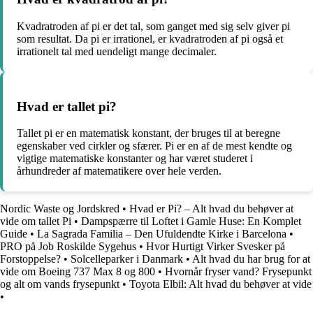
Kvadratroden af pi er det tal, som ganget med sig selv giver pi
som resultat. Da pi er irrationel, er kvadratroden af pi også et
irrationelt tal med uendeligt mange decimaler.
Hvad er tallet pi?
Tallet pi er en matematisk konstant, der bruges til at beregne
egenskaber ved cirkler og sfærer. Pi er en af de mest kendte og
vigtige matematiske konstanter og har været studeret i
århundreder af matematikere over hele verden.
Nordic Waste og Jordskred
•
Hvad er Pi? – Alt hvad du behøver at
vide om tallet Pi
•
Dampspærre til Loftet i Gamle Huse: En Komplet
Guide
•
La Sagrada Familia – Den Ufuldendte Kirke i Barcelona
•
PRO på Job Roskilde Sygehus
•
Hvor Hurtigt Virker Svesker på
Forstoppelse?
•
Solcelleparker i Danmark
•
Alt hvad du har brug for at
vide om Boeing 737 Max 8 og 800
•
Hvornår fryser vand? Frysepunkt
og alt om vands frysepunkt
•
Toyota Elbil: Alt hvad du behøver at vide
•