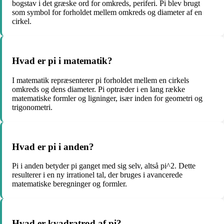
bogstav i det græske ord for omkreds, periferi. Pi blev brugt
som symbol for forholdet mellem omkreds og diameter af en
cirkel.
Hvad er pi i matematik?
I matematik repræsenterer pi forholdet mellem en cirkels
omkreds og dens diameter. Pi optræder i en lang række
matematiske formler og ligninger, især inden for geometri og
trigonometri.
Hvad er pi i anden?
Pi i anden betyder pi ganget med sig selv, altså pi^2. Dette
resulterer i en ny irrationel tal, der bruges i avancerede
matematiske beregninger og formler.
Hvad er kvadratrod af pi?