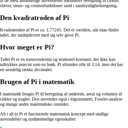
af de mest almindelige anvendelser inkluderer beregning af cirkler,
sfærer, sinus- og cosinusfunktioner samt i sandsynlighedsregning.
Den kvadratroden af Pi
Kvadratroden af Pi er ca. 1,77245. Det er værdien, når man finder
tallet, der multipliceret med sig selv giver Pi.
Hvor meget er Pi?
Tallet Pi er en transcendental og irrationel konstant, der ikke kan
udtrykkes præcist som en brøk. Pi afrundes ofte til 3,14, men det har
en uendelig række decimaler.
Brugen af Pi i matematik
I matematik bruges Pi til beregning af omkreds, areal og volumen af
cirkler og kugler. Den anvendes også i trigonometri, Fourier-analyse
og mange andre matematiske områder.
Alt i alt er Pi et fascinerede matematisk koncept med utallige
anvendelser og uudtømmelige egenskaber.