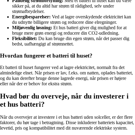
Pålidelig strømforsyning:
Med et batteri til huset kan du være
sikker på, at du altid har strøm til rådighed, selv under
strømafbrydelser.
Energibesparelser:
Ved at lagre overskydende elektricitet kan
du udnytte billigere strøm og reducere dine elregninger.
Miljøvenlig løsning:
Et hus batteri giver dig mulighed for at
bruge mere grøn energi og reducere din CO2-udledning.
Fleksibilitet:
Du kan bruge din egen strøm, når det passer dig
bedst, uafhængigt af strømnettet.
Hvordan fungerer et batteri til huset?
Et batteri til huset fungerer ved at lagre elektricitet, normalt fra det
almindelige elnet. Når prisen er lav, f.eks. om natten, oplades batteriet,
og du kan derefter bruge denne lagrede energi, når prisen er højere
eller når der er behov for ekstra strøm.
Hvad bør du overveje, når du investerer i
et hus batteri?
Når du overvejer at investere i et hus batteri uden solceller, er der flere
faktorer, du bør tage i betragtning. Disse inkluderer batteriets kapacitet,
levetid, pris og kompatibilitet med dit nuværende elektriske system.