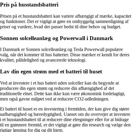
Pris på husstandsbatteri
Prisen på et husstandsbatteri kan variere afhængigt af mærke, kapacitet
og funktioner. Det er vigtigt at gøre en omhyggelig sammenligning af
priser og vurdere, hvad der passer bedst til dine behov og budget.
Sonnen solcelleanlæg og Powerwall i Danmark
I Danmark er Sonnen solcelleanlæg og Tesla Powerwall populære
valg, når det kommer til hus batterier. Disse mærker er kendt for deres
kvalitet, pålidelighed og avancerede teknologi.
Lav din egen strøm med et batteri til huset
Ved at investere i et hus batteri uden solceller kan du begynde at
producere din egen strøm og reducere din afhængighed af det
traditionelle elnet. Dette kan ikke kun være økonomisk fordelagtigt,
men også gavne miljøet ved at reducere CO2-udledningen.
Et batteri til huset er en investering i fremtiden, der kan give dig større
uafhængighed og bæredygtighed. Uanset om du overvejer at investere
i et husstandsbatteri til at reducere dine elregninger eller for at bidrage
til en grønnere fremtid, er det vigtigt at gøre din research og vælge den
rigtige løsning for dig og dit hjem.