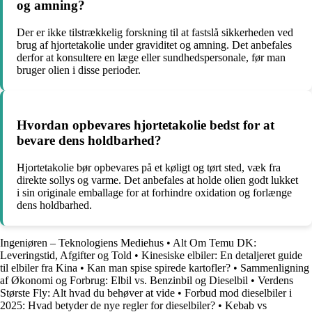
og amning?
Der er ikke tilstrækkelig forskning til at fastslå sikkerheden ved
brug af hjortetakolie under graviditet og amning. Det anbefales
derfor at konsultere en læge eller sundhedspersonale, før man
bruger olien i disse perioder.
Hvordan opbevares hjortetakolie bedst for at
bevare dens holdbarhed?
Hjortetakolie bør opbevares på et køligt og tørt sted, væk fra
direkte sollys og varme. Det anbefales at holde olien godt lukket
i sin originale emballage for at forhindre oxidation og forlænge
dens holdbarhed.
Ingeniøren – Teknologiens Mediehus
•
Alt Om Temu DK:
Leveringstid, Afgifter og Told
•
Kinesiske elbiler: En detaljeret guide
til elbiler fra Kina
•
Kan man spise spirede kartofler?
•
Sammenligning
af Økonomi og Forbrug: Elbil vs. Benzinbil og Dieselbil
•
Verdens
Største Fly: Alt hvad du behøver at vide
•
Forbud mod dieselbiler i
2025: Hvad betyder de nye regler for dieselbiler?
•
Kebab vs