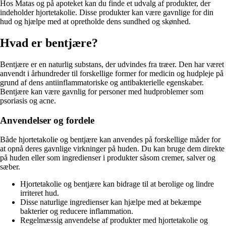
Hos Matas og på apoteket kan du finde et udvalg af produkter, der
indeholder hjortetakolie. Disse produkter kan være gavnlige for din
hud og hjælpe med at opretholde dens sundhed og skønhed.
Hvad er bentjære?
Bentjære er en naturlig substans, der udvindes fra træer. Den har været
anvendt i århundreder til forskellige former for medicin og hudpleje på
grund af dens antiinflammatoriske og antibakterielle egenskaber.
Bentjære kan være gavnlig for personer med hudproblemer som
psoriasis og acne.
Anvendelser og fordele
Både hjortetakolie og bentjære kan anvendes på forskellige måder for
at opnå deres gavnlige virkninger på huden. Du kan bruge dem direkte
på huden eller som ingredienser i produkter såsom cremer, salver og
sæber.
Hjortetakolie og bentjære kan bidrage til at berolige og lindre
irriteret hud.
Disse naturlige ingredienser kan hjælpe med at bekæmpe
bakterier og reducere inflammation.
Regelmæssig anvendelse af produkter med hjortetakolie og