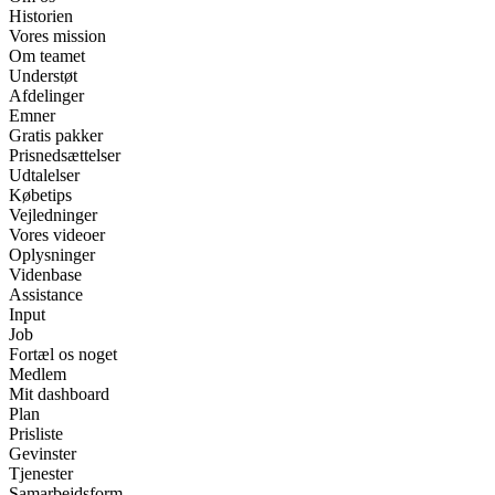
Historien
Vores mission
Om teamet
Understøt
Afdelinger
Emner
Gratis pakker
Prisnedsættelser
Udtalelser
Købetips
Vejledninger
Vores videoer
Oplysninger
Videnbase
Assistance
Input
Job
Fortæl os noget
Medlem
Mit dashboard
Plan
Prisliste
Gevinster
Tjenester
Samarbejdsform