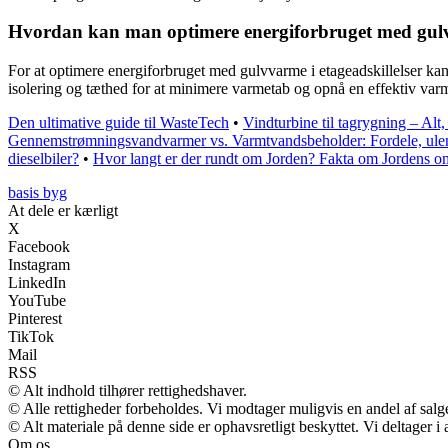
Hvordan kan man optimere energiforbruget med gulvv
For at optimere energiforbruget med gulvvarme i etageadskillelser kan m
isolering og tæthed for at minimere varmetab og opnå en effektiv var
Den ultimative guide til WasteTech
•
Vindturbine til tagrygning – Alt,
Gennemstrømningsvandvarmer vs. Varmtvandsbeholder: Fordele, ule
dieselbiler?
•
Hvor langt er der rundt om Jorden? Fakta om Jordens om
basis byg
At dele er kærligt
X
Facebook
Instagram
LinkedIn
YouTube
Pinterest
TikTok
Mail
RSS
© Alt indhold tilhører rettighedshaver.
© Alle rettigheder forbeholdes. Vi modtager muligvis en andel af salge
© Alt materiale på denne side er ophavsretligt beskyttet. Vi deltager 
Om os