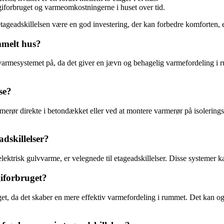
giforbruget og varmeomkostningerne i huset over tid.
tageadskillelsen være en god investering, der kan forbedre komforten,
mmelt hus?
armesystemet på, da det giver en jævn og behagelig varmefordeling i r
se?
merør direkte i betondækket eller ved at montere varmerør på isoleringsp
adskillelser?
risk gulvvarme, er velegnede til etageadskillelser. Disse systemer kan
giforbruget?
uget, da det skaber en mere effektiv varmefordeling i rummet. Det kan o