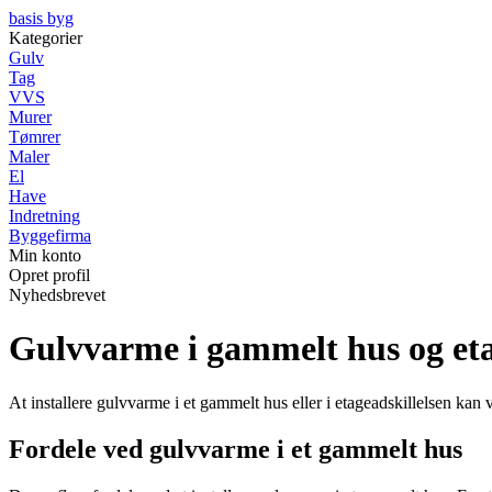
basis byg
Kategorier
Gulv
Tag
VVS
Murer
Tømrer
Maler
El
Have
Indretning
Byggefirma
Min konto
Opret profil
Nyhedsbrevet
Gulvvarme i gammelt hus og eta
At installere gulvvarme i et gammelt hus eller i etageadskillelsen ka
Fordele ved gulvvarme i et gammelt hus