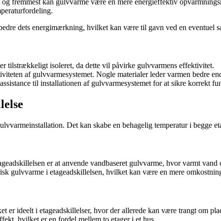
rst og fremmest kan gulvvarme være en mere energieffektiv opvarmningsm
peraturfordeling.
bedre dets energimærkning, hvilket kan være til gavn ved en eventuel 
r tilstrækkeligt isoleret, da dette vil påvirke gulvvarmens effektivitet.
iviteten af gulvvarmesystemet. Nogle materialer leder varmen bedre en
assistance til installationen af gulvvarmesystemet for at sikre korrekt fu
lelse
r gulvvarmeinstallation. Det kan skabe en behagelig temperatur i begge e
ageadskillelsen er at anvende vandbaseret gulvvarme, hvor varmt vand 
isk gulvvarme i etageadskillelsen, hvilket kan være en mere omkostnings
 er ideelt i etageadskillelser, hvor der allerede kan være trangt om pla
, hvilket er en fordel mellem to etager i et hus.