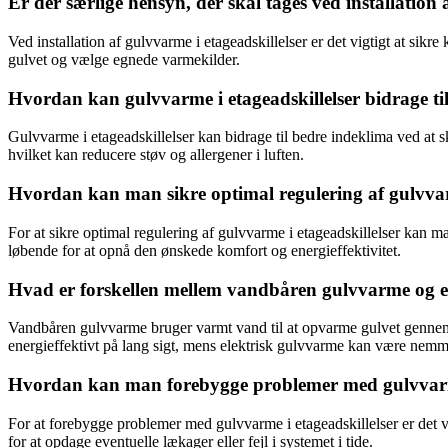
Er der særlige hensyn, der skal tages ved installation 
Ved installation af gulvvarme i etageadskillelser er det vigtigt at sikr
gulvet og vælge egnede varmekilder.
Hvordan kan gulvvarme i etageadskillelser bidrage ti
Gulvvarme i etageadskillelser kan bidrage til bedre indeklima ved at
hvilket kan reducere støv og allergener i luften.
Hvordan kan man sikre optimal regulering af gulvvarm
For at sikre optimal regulering af gulvvarme i etageadskillelser kan m
løbende for at opnå den ønskede komfort og energieffektivitet.
Hvad er forskellen mellem vandbåren gulvvarme og ele
Vandbåren gulvvarme bruger varmt vand til at opvarme gulvet gennem 
energieffektivt på lang sigt, mens elektrisk gulvvarme kan være nemmer
Hvordan kan man forebygge problemer med gulvvarme
For at forebygge problemer med gulvvarme i etageadskillelser er det vi
for at opdage eventuelle lækager eller fejl i systemet i tide.