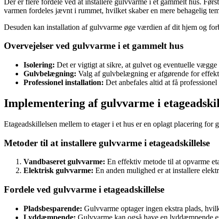
Der er flere fordele ved at installere gulvvarme i et gammelt hus. Fø
varmen fordeles jævnt i rummet, hvilket skaber en mere behagelig tem
Desuden kan installation af gulvvarme øge værdien af dit hjem og for
Overvejelser ved gulvvarme i et gammelt hus
Isolering:
Det er vigtigt at sikre, at gulvet og eventuelle vægge e
Gulvbelægning:
Valg af gulvbelægning er afgørende for effekt
Professionel installation:
Det anbefales altid at få professionel 
Implementering af gulvvarme i etageadskil
Etageadskillelsen mellem to etager i et hus er en oplagt placering fo
Metoder til at installere gulvvarme i etageadskillelse
Vandbaseret gulvvarme:
En effektiv metode til at opvarme et
Elektrisk gulvvarme:
En anden mulighed er at installere elektr
Fordele ved gulvvarme i etageadskillelse
Pladsbesparende:
Gulvvarme optager ingen ekstra plads, hvilket
Lyddæmpende:
Gulvvarme kan også have en lyddæmpende effekt