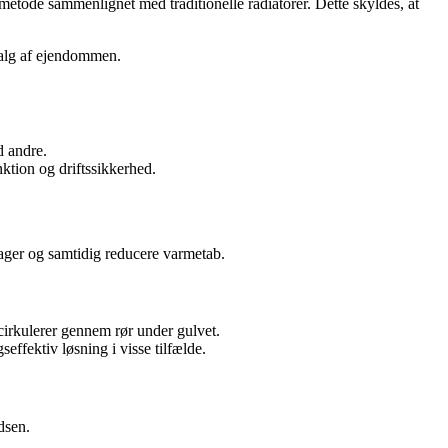
etode sammenlignet med traditionelle radiatorer. Dette skyldes, at
salg af ejendommen.
d andre.
nktion og driftssikkerhed.
tager og samtidig reducere varmetab.
cirkulerer gennem rør under gulvet.
effektiv løsning i visse tilfælde.
dsen.