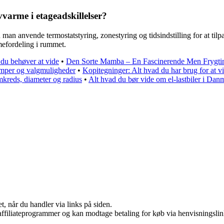
arme i etageadskillelser?
an anvende termostatstyring, zonestyring og tidsindstilling for at tilpa
mefordeling i rummet.
 du behøver at vide
•
Den Sorte Mamba – En Fascinerende Men Frygti
mper og valgmuligheder
•
Kopitegninger: Alt hvad du har brug for at v
kreds, diameter og radius
•
Alt hvad du bør vide om el-lastbiler i Dan
t, når du handler via links på siden.
i affiliateprogrammer og kan modtage betaling for køb via henvisningslin