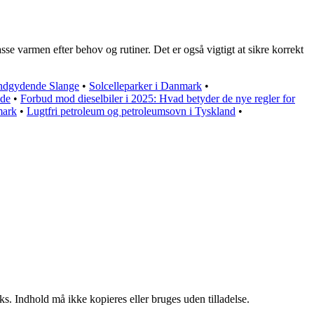
sse varmen efter behov og rutiner. Det er også vigtigt at sikre korrekt
ndgydende Slange
•
Solcelleparker i Danmark
•
ide
•
Forbud mod dieselbiler i 2025: Hvad betyder de nye regler for
mark
•
Lugtfri petroleum og petroleumsovn i Tyskland
•
ks. Indhold må ikke kopieres eller bruges uden tilladelse.