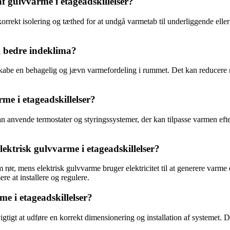
af gulvvarme i etageadskillelser?
e korrekt isolering og tæthed for at undgå varmetab til underliggende elle
l bedre indeklima?
 skabe en behagelig og jævn varmefordeling i rummet. Det kan reducere r
e i etageadskillelser?
an anvende termostater og styringssystemer, der kan tilpasse varmen efter
ktrisk gulvvarme i etageadskillelser?
rør, mens elektrisk gulvvarme bruger elektricitet til at generere var
e at installere og regulere.
 i etageadskillelser?
gtigt at udføre en korrekt dimensionering og installation af systemet. D